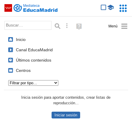
Mediateca de EducaMadrid
Saltar navegación
Servic
Educa
Palabra o frase:
Búsqueda avanzada
Ayuda
(en
ventana
Inicio
nueva)
Canal EducaMadrid
Últimos contenidos
Centros
Tipo de contenido:
Inicia sesión para aportar contenidos, crear listas de
reproducción...
Iniciar sesión