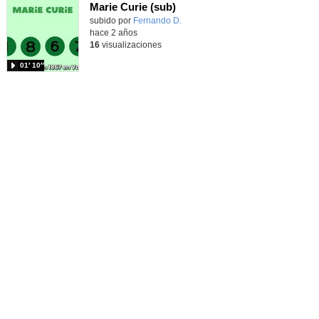
Marie Curie (sub)
Contenido educativo.
subido por
Fernando D.
-
hace 2 años
16
visualizaciones
01′ 10″