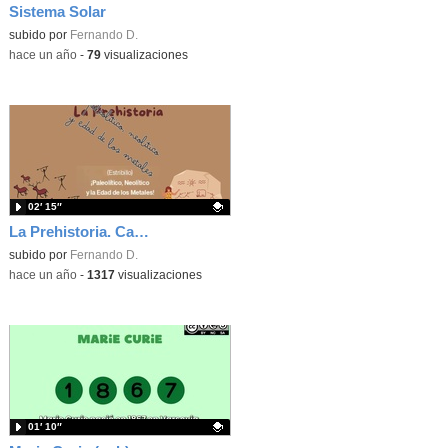
Sistema Solar
Contenido educativo.
subido por
Fernando D.
-
hace un año
-
79
visualizaciones
02′ 15″
La Prehistoria. Canción.
Contenido educativo.
subido por
Fernando D.
-
hace un año
-
1317
visualizaciones
01′ 10″