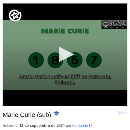
Ajuste
d
Marie Curie (sub)
-
p
Contenido
educativo
Subido el
11 de septiembre de 2024
por
Fernando D.