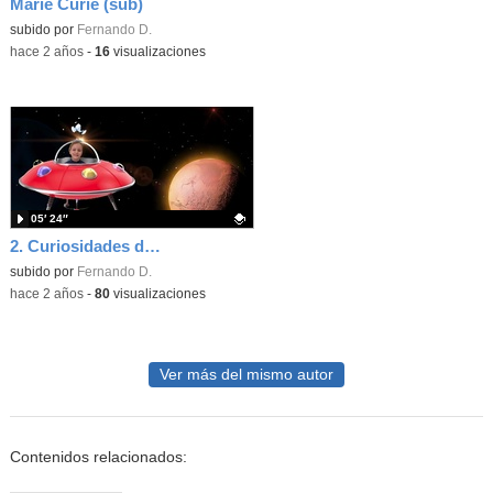
Marie Curie (sub)
Contenido educativo.
subido por
Fernando D.
-
hace 2 años
-
16
visualizaciones
05′ 24″
2. Curiosidades del universo
Contenido educativo.
subido por
Fernando D.
-
hace 2 años
-
80
visualizaciones
Ver más del mismo autor
Contenidos relacionados: