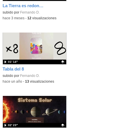
La Tierra es redonda
Contenido educativo.
subido por
Fernando D.
-
hace 3 meses
-
12
visualizaciones
01′ 14″
Tabla del 8
Contenido educativo.
subido por
Fernando D.
-
hace un año
-
13
visualizaciones
02′ 23″