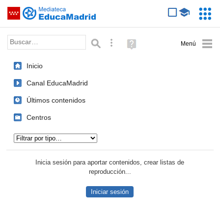
Mediateca de EducaMadrid
Saltar navegación
Servic
Educa
Palabra o frase:
Búsqueda avanzada
Ayuda
(en
ventana
Inicio
nueva)
Canal EducaMadrid
Últimos contenidos
Centros
Tipo de contenido:
Inicia sesión para aportar contenidos, crear listas de
reproducción...
Iniciar sesión