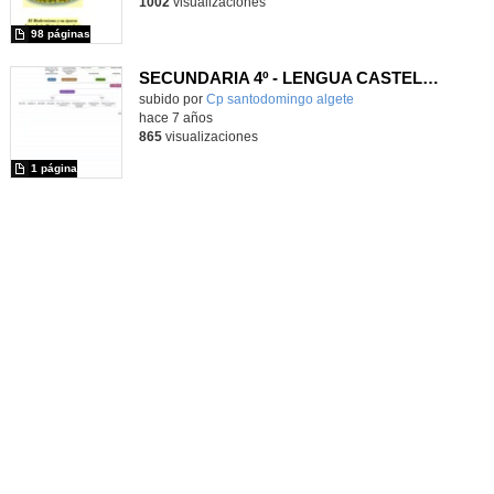
1002
visualizaciones
98 páginas
SECUNDARIA 4º - LENGUA CASTELLANA Y LITERATURA - EL MODERNISMO
subido por
Cp santodomingo algete
-
hace 7 años
865
visualizaciones
1 página