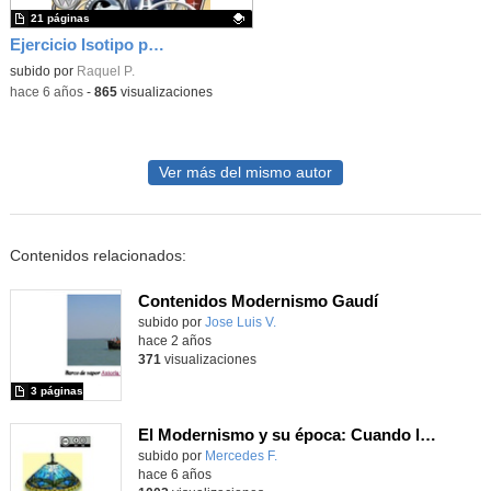
21 páginas
Ejercicio Isotipo para vehículo eléctrico
Contenido educativo.
subido por
Raquel P.
-
hace 6 años
-
865
visualizaciones
Ver más del mismo autor
Contenidos relacionados:
Contenidos Modernismo Gaudí
subido por
Jose Luis V.
-
hace 2 años
371
visualizaciones
3 páginas
El Modernismo y su época: Cuando la Historia se acelera. Exposición y análisis de su influencia.
subido por
Mercedes F.
-
hace 6 años