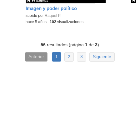
86 páginas
Imagen y poder político
Contenido educativo.
subido por
Raquel P.
-
hace 5 años
-
102
visualizaciones
56
resultados (página
1
de
3
)
Anterior
1
2
3
Siguiente