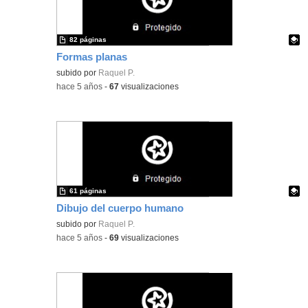
82 páginas
Formas planas
Contenido educativo.
subido por
Raquel P.
-
hace 5 años
-
67
visualizaciones
61 páginas
Dibujo del cuerpo humano
Contenido educativo.
subido por
Raquel P.
-
hace 5 años
-
69
visualizaciones