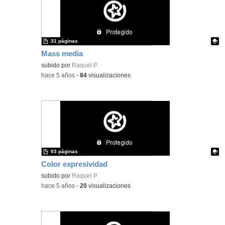
31 páginas
Mass media
Contenido educativo.
subido por
Raquel P.
-
hace 5 años
-
84
visualizaciones
93 páginas
Color expresividad
Contenido educativo.
subido por
Raquel P.
-
hace 5 años
-
20
visualizaciones