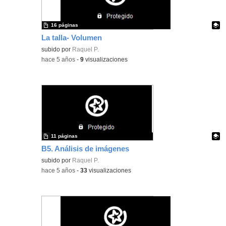
16 páginas
La talla- Volumen
Contenido educativo.
subido por
Raquel P.
-
hace 5 años
-
9
visualizaciones
11 páginas
B5. Análisis de imágenes
Contenido educativo.
subido por
Raquel P.
-
hace 5 años
-
33
visualizaciones