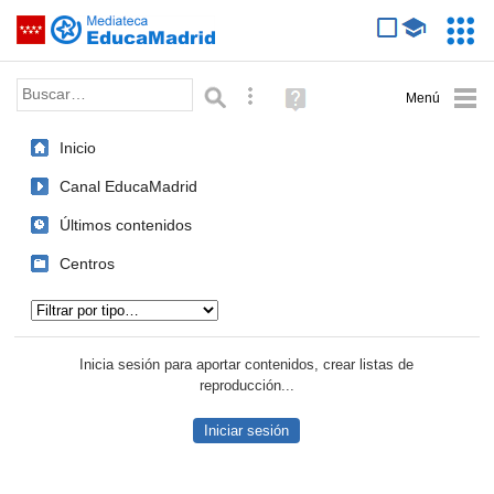
Mediateca de EducaMadrid
Saltar navegación
Servic
Educa
Palabra o frase:
Búsqueda avanzada
Ayuda
(en
ventana
Inicio
nueva)
Canal EducaMadrid
Últimos contenidos
Centros
Tipo de contenido:
Inicia sesión para aportar contenidos, crear listas de
reproducción...
Iniciar sesión