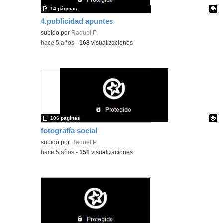
14 páginas
4.publicidad apuntes
Contenido educativo.
subido por
Raquel P.
-
hace 5 años
-
168
visualizaciones
106 páginas
fotografía social
Contenido educativo.
subido por
Raquel P.
-
hace 5 años
-
151
visualizaciones