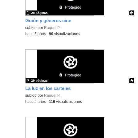
28 páginas
Guión y géneros cine
Contenido educativo.
subido por
Raquel P.
-
hace 5 años
-
90
visualizaciones
29 páginas
La luz en los carteles
Contenido educativo.
subido por
Raquel P.
-
hace 5 años
-
116
visualizaciones