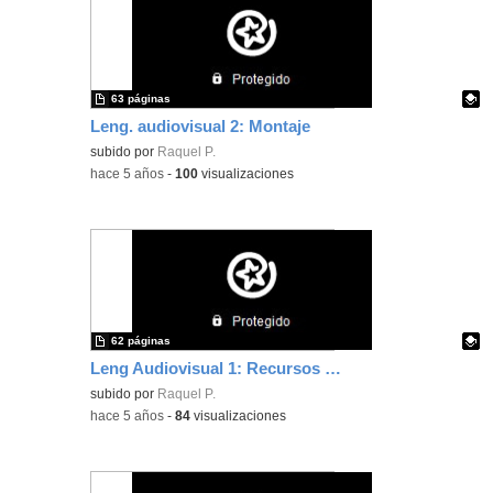
63 páginas
Leng. audiovisual 2: Montaje
Contenido educativo.
subido por
Raquel P.
-
hace 5 años
-
100
visualizaciones
62 páginas
Leng Audiovisual 1: Recursos expresivos
Contenido educativo.
subido por
Raquel P.
-
hace 5 años
-
84
visualizaciones