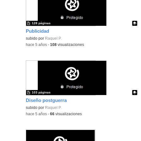
128 páginas
Publicidad
Contenido educativo.
subido por
Raquel P.
-
hace 5 años
-
108
visualizaciones
103 páginas
Diseño postguerra
Contenido educativo.
subido por
Raquel P.
-
hace 5 años
-
66
visualizaciones