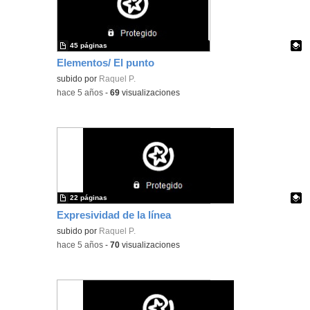
45 páginas
Elementos/ El punto
Contenido educativo.
subido por
Raquel P.
-
hace 5 años
-
69
visualizaciones
22 páginas
Expresividad de la línea
Contenido educativo.
subido por
Raquel P.
-
hace 5 años
-
70
visualizaciones