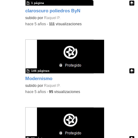
1 página
claroscuro poliedros ByN
Contenido educativo.
subido por
Raquel P.
-
hace 5 años
-
111
visualizaciones
146 páginas
Modernismo
Contenido educativo.
subido por
Raquel P.
-
hace 5 años
-
95
visualizaciones