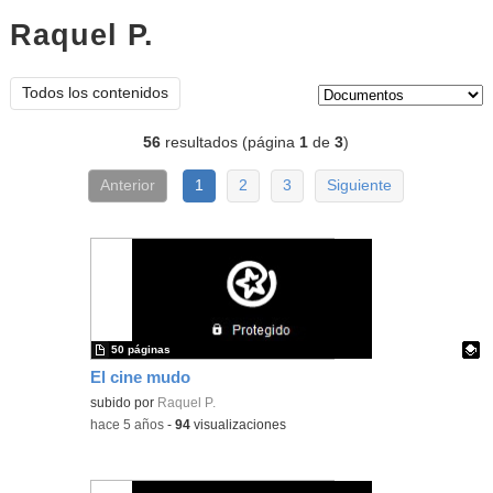
Raquel P.
documentos
Tipo de contenido:
Todos los contenidos
56
resultados (página
1
de
3
)
Anterior
1
2
3
Siguiente
50 páginas
El cine mudo
Contenido educativo.
subido por
Raquel P.
-
hace 5 años
-
94
visualizaciones