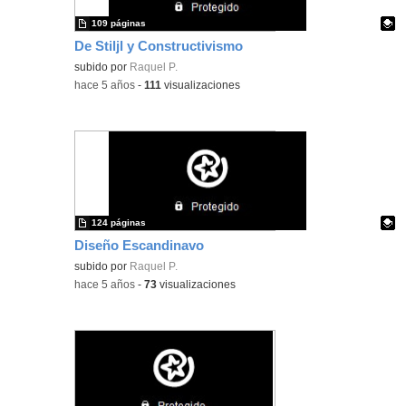
109 páginas
De Stiljl y Constructivismo
Contenido educativo.
subido por
Raquel P.
-
hace 5 años
-
111
visualizaciones
124 páginas
Diseño Escandinavo
Contenido educativo.
subido por
Raquel P.
-
hace 5 años
-
73
visualizaciones