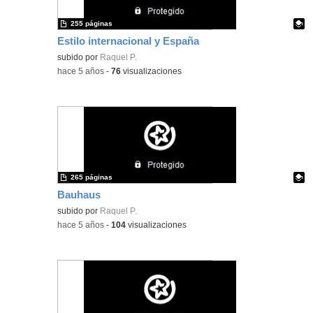
255 páginas
Estilo internacional y España
Contenido educativo.
subido por
Raquel P.
-
hace 5 años
-
76
visualizaciones
265 páginas
Bauhaus
Contenido educativo.
subido por
Raquel P.
-
hace 5 años
-
104
visualizaciones