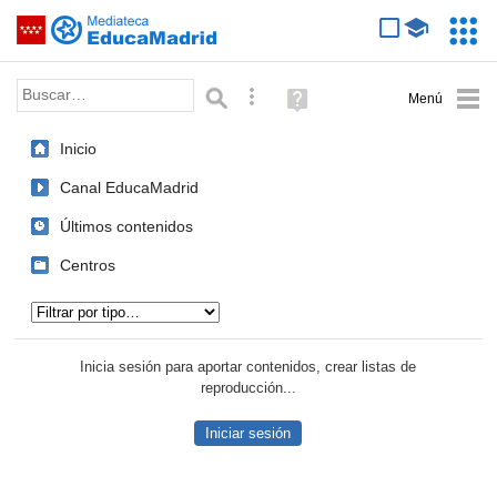
Mediateca de EducaMadrid
Saltar navegación
Servic
Educa
Palabra o frase:
Búsqueda avanzada
Ayuda
(en
ventana
Inicio
nueva)
Canal EducaMadrid
Últimos contenidos
Centros
Tipo de contenido:
Inicia sesión para aportar contenidos, crear listas de
reproducción...
Iniciar sesión