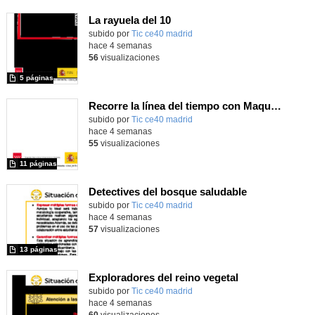
La rayuela del 10
subido por
Tic ce40 madrid
-
hace 4 semanas
56
visualizaciones
5 páginas
Recorre la línea del tiempo con Maqueen
subido por
Tic ce40 madrid
-
hace 4 semanas
55
visualizaciones
11 páginas
Detectives del bosque saludable
subido por
Tic ce40 madrid
-
hace 4 semanas
57
visualizaciones
13 páginas
Exploradores del reino vegetal
subido por
Tic ce40 madrid
-
hace 4 semanas
60
visualizaciones