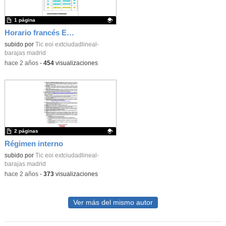
1 página
Horario francés EXT Barajas
Contenido educativo.
subido por
Tic eoi extciudadlineal-
barajas madrid
-
hace 2 años
-
454
visualizaciones
2 páginas
Régimen interno
Contenido educativo.
subido por
Tic eoi extciudadlineal-
barajas madrid
-
hace 2 años
-
373
visualizaciones
Ver más del mismo autor