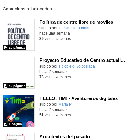
Contenidos relacionados:
Política de centro libre de móviles
subido por
Ies sanisidro madrid
-
hace una semana
39
visualizaciones
10 páginas
Proyecto Educativo de Centro actualizado 2026
subido por
Tic cp elolivo coslada
-
hace 2 semanas
78
visualizaciones
52 páginas
HELLO, TIM! - Aventureros digitales
Contenido educativo.
subido por
Maria P.
-
hace 2 semanas
51
visualizaciones
1 página
Arquitectos del pasado