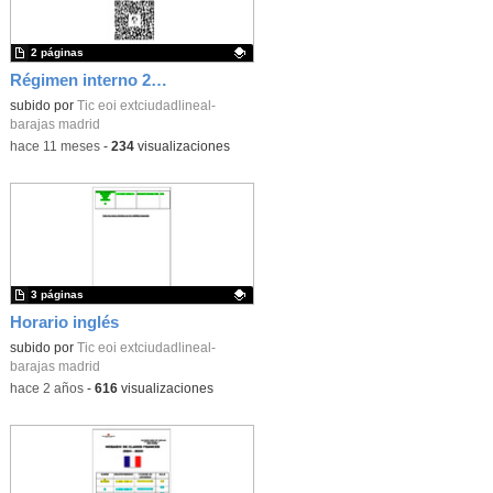
2 páginas
Régimen interno 2025
Contenido educativo.
subido por
Tic eoi extciudadlineal-
barajas madrid
-
hace 11 meses
-
234
visualizaciones
3 páginas
Horario inglés
Contenido educativo.
subido por
Tic eoi extciudadlineal-
barajas madrid
-
hace 2 años
-
616
visualizaciones