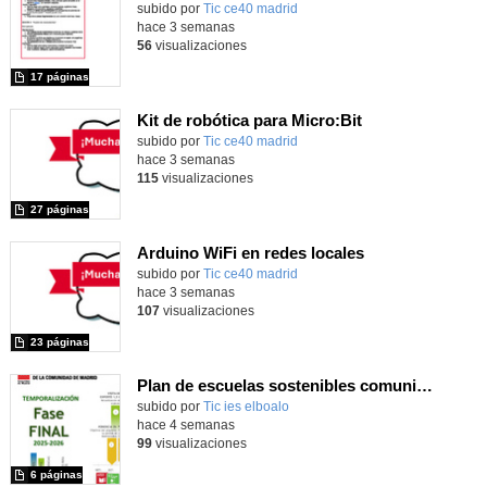
subido por
Tic ce40 madrid
-
hace 3 semanas
56
visualizaciones
17 páginas
Kit de robótica para Micro:Bit
Contenido educativo.
subido por
Tic ce40 madrid
-
hace 3 semanas
115
visualizaciones
27 páginas
Arduino WiFi en redes locales
Contenido educativo.
subido por
Tic ce40 madrid
-
hace 3 semanas
107
visualizaciones
23 páginas
Plan de escuelas sostenibles comunidad de Madrid
subido por
Tic ies elboalo
-
hace 4 semanas
99
visualizaciones
6 páginas