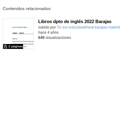
Contenidos relacionados:
Libros dpto de inglés 2022 Barajas
Contenido educativo.
subido por
Tic eoi extciudadlineal-barajas madrid
-
hace 4 años
640
visualizaciones
2 páginas