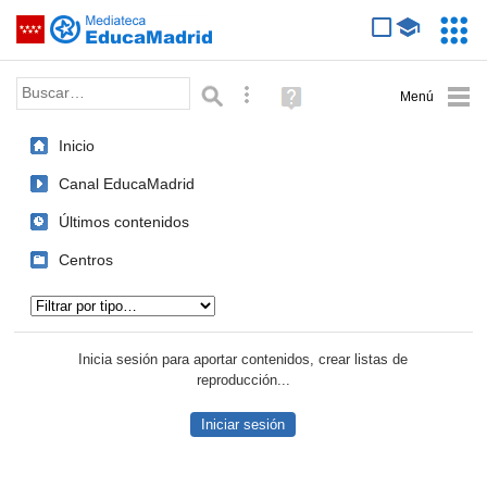
Mediateca de EducaMadrid
Saltar navegación
Servic
Educa
Palabra o frase:
Búsqueda avanzada
Ayuda
(en
ventana
Inicio
nueva)
Canal EducaMadrid
Últimos contenidos
Centros
Tipo de contenido:
Inicia sesión para aportar contenidos, crear listas de
reproducción...
Iniciar sesión