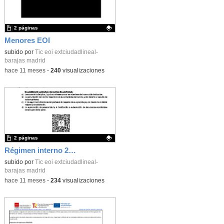
2 páginas
Menores EOI
Contenido educativo.
subido por
Tic eoi extciudadlineal-
barajas madrid
-
hace 11 meses
-
240
visualizaciones
2 páginas
Régimen interno 2025
Contenido educativo.
subido por
Tic eoi extciudadlineal-
barajas madrid
-
hace 11 meses
-
234
visualizaciones