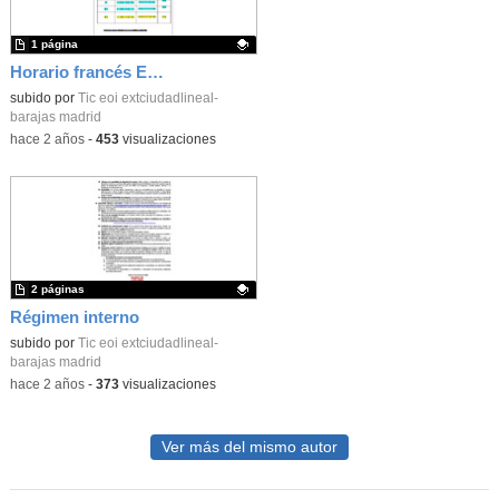
1 página
Horario francés EXT Barajas
Contenido educativo.
subido por
Tic eoi extciudadlineal-
barajas madrid
-
hace 2 años
-
453
visualizaciones
2 páginas
Régimen interno
Contenido educativo.
subido por
Tic eoi extciudadlineal-
barajas madrid
-
hace 2 años
-
373
visualizaciones
Ver más del mismo autor