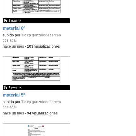
1 página
material 6º
subido por
Tic cp gonzalodeberceo
coslada
-
hace un mes
-
103
visualizaciones
1 página
material 5º
subido por
Tic cp gonzalodeberceo
coslada
-
hace un mes
-
94
visualizaciones