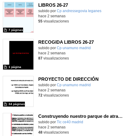
LIBROS 26-27
Contenido educativo.
subido por
Cp andressegovia leganes
-
hace 2 semanas
55
visualizaciones
7 páginas
RECOGIDA LIBROS 26-27
Contenido educativo.
subido por
Cp unamuno madrid
-
hace 2 semanas
87
visualizaciones
1 página
PROYECTO DE DIRECCIÓN
Contenido educativo.
subido por
Cp unamuno madrid
-
hace 2 semanas
72
visualizaciones
34 páginas
Construyendo nuestro parque de atracciones
subido por
Tic ce40 madrid
-
hace 2 semanas
48
visualizaciones