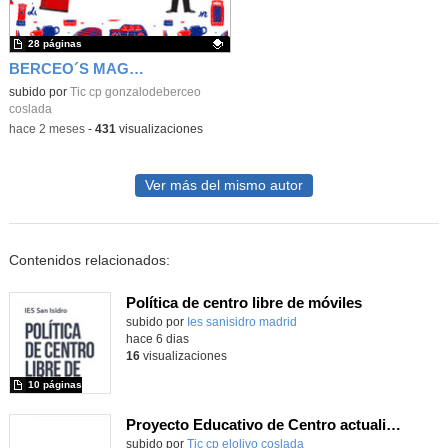
28 páginas
BERCEO´S MAGAZINE
Contenido educativo.
subido por
Tic cp gonzalodeberceo
coslada
-
hace 2 meses
-
431
visualizaciones
Ver más del mismo autor
Contenidos relacionados:
Política de centro libre de móviles
subido por
Ies sanisidro madrid
-
hace 6 dias
16
visualizaciones
10 páginas
Proyecto Educativo de Centro actualizado 2026
subido por
Tic cp elolivo coslada
-