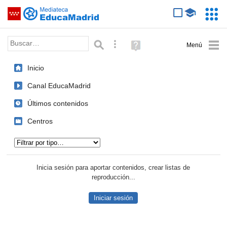
Mediateca de EducaMadrid
Saltar navegación
Servic
Educa
Palabra o frase:
Búsqueda avanzada
Ayuda
(en
ventana
Inicio
nueva)
Canal EducaMadrid
Últimos contenidos
Centros
Tipo de contenido:
Inicia sesión para aportar contenidos, crear listas de
reproducción...
Iniciar sesión