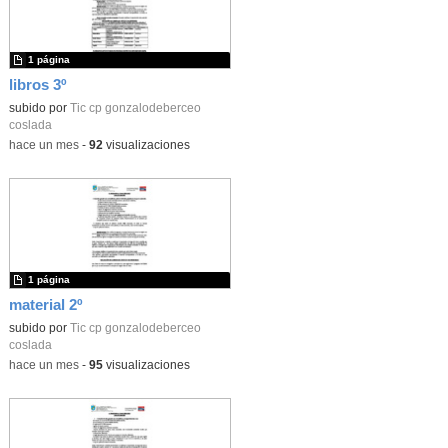
1 página
libros 3º
subido por
Tic cp gonzalodeberceo
coslada
-
hace un mes
-
92
visualizaciones
1 página
material 2º
subido por
Tic cp gonzalodeberceo
coslada
-
hace un mes
-
95
visualizaciones