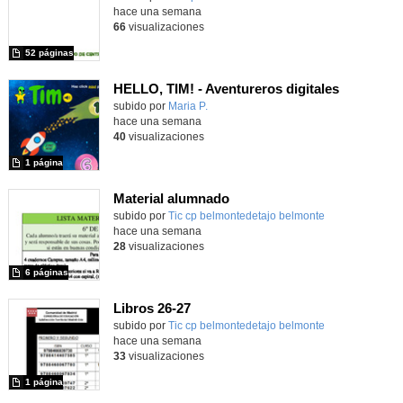
hace una semana
66
visualizaciones
52 páginas
HELLO, TIM! - Aventureros digitales
Contenido educativo.
subido por
Maria P.
-
hace una semana
40
visualizaciones
1 página
Material alumnado
subido por
Tic cp belmontedetajo belmonte
-
hace una semana
28
visualizaciones
6 páginas
Libros 26-27
Contenido educativo.
subido por
Tic cp belmontedetajo belmonte
-
hace una semana
33
visualizaciones
1 página