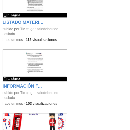
1 página
LISTADO MATERIAL 1º
subido por
Tic cp gonzalodeberceo
coslada
-
hace un mes
-
115
visualizaciones
1 página
INFORMACIÓN FAMILIAS INFANTIL
subido por
Tic cp gonzalodeberceo
coslada
-
hace un mes
-
103
visualizaciones