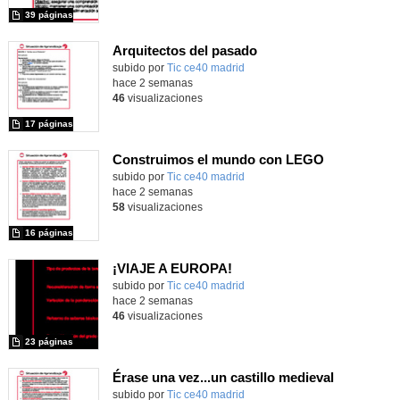
39 páginas
Arquitectos del pasado
subido por
Tic ce40 madrid
-
hace 2 semanas
46
visualizaciones
17 páginas
Construimos el mundo con LEGO
subido por
Tic ce40 madrid
-
hace 2 semanas
58
visualizaciones
16 páginas
¡VIAJE A EUROPA!
subido por
Tic ce40 madrid
-
hace 2 semanas
46
visualizaciones
23 páginas
Érase una vez...un castillo medieval
subido por
Tic ce40 madrid
-