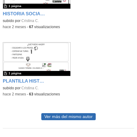
1 página
HISTORIA SOCIAL HALLOWEEN
subido por
Cristina C.
-
hace 2 meses
-
67
visualizaciones
1 página
PLANTILLA HISTORIA SOCIAL
subido por
Cristina C.
-
hace 2 meses
-
63
visualizaciones
Ver más del mismo autor