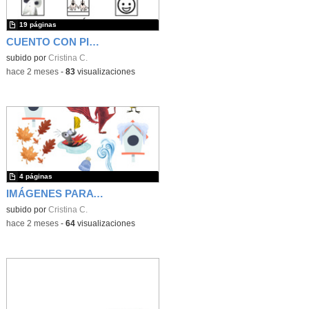
19 páginas
CUENTO CON PICTOGRAMAS GRISELA
subido por
Cristina C.
-
hace 2 meses
-
83
visualizaciones
4 páginas
IMÁGENES PARA MESA DE LUZ
subido por
Cristina C.
-
hace 2 meses
-
64
visualizaciones