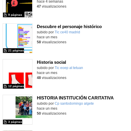
hace 4 semanas
47
visualizaciones
9 páginas
Descubre el personaje histórico
subido por
Tic ce40 madrid
-
hace un mes
58
visualizaciones
21 páginas
Historia social
Contenido educativo.
subido por
Tic eoep at tetuan
-
hace un mes
48
visualizaciones
12 páginas
HISTORIA INSTITUCIÓN CARITATIVA
Contenido educativo.
subido por
Cp santodomingo algete
-
hace un mes
50
visualizaciones
3 páginas