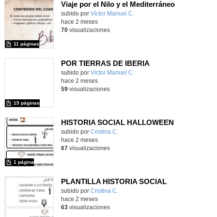
Viaje por el Nilo y el Mediterráneo
Contenido educativo.
subido por
Víctor Manuel C.
-
hace 2 meses
70
visualizaciones
11 páginas
POR TIERRAS DE IBERIA
Contenido educativo.
subido por
Víctor Manuel C.
-
hace 2 meses
59
visualizaciones
15 páginas
HISTORIA SOCIAL HALLOWEEN
subido por
Cristina C.
-
hace 2 meses
67
visualizaciones
1 página
PLANTILLA HISTORIA SOCIAL
subido por
Cristina C.
-
hace 2 meses
63
visualizaciones