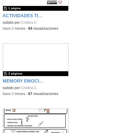
1 página
ACTIVIDADES TIPO CUENTO GRISELA
subido por
Cristina C.
-
hace 2 meses
-
69
visualizaciones
2 páginas
MEMORY EMOCIONES
subido por
Cristina C.
-
hace 2 meses
-
67
visualizaciones