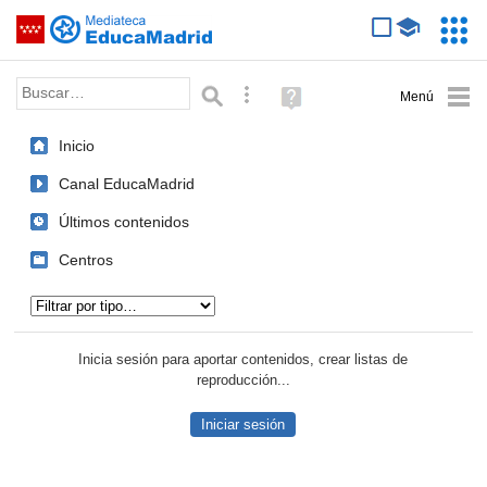
Mediateca de EducaMadrid
Saltar navegación
Servic
Educa
Palabra o frase:
Búsqueda avanzada
Ayuda
(en
ventana
Inicio
nueva)
Canal EducaMadrid
Últimos contenidos
Centros
Tipo de contenido:
Inicia sesión para aportar contenidos, crear listas de
reproducción...
Iniciar sesión