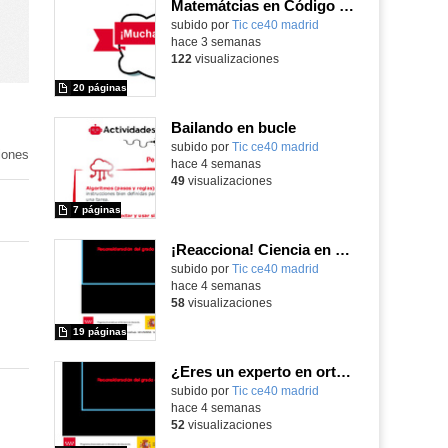
Matemátcias en Código Escuela 4.0
Contenido educativo.
subido por
Tic ce40 madrid
-
hace 3 semanas
122
visualizaciones
20 páginas
Bailando en bucle
subido por
Tic ce40 madrid
-
iones
hace 4 semanas
49
visualizaciones
7 páginas
¡Reacciona! Ciencia en movimiento con micro:bit y Maqueen
subido por
Tic ce40 madrid
-
hace 4 semanas
58
visualizaciones
19 páginas
¿Eres un experto en ortografía?
subido por
Tic ce40 madrid
-
hace 4 semanas
52
visualizaciones