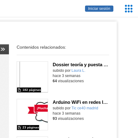
Servic
Iniciar sesión
Educa
Contenidos relacionados:
Dossier teoría y puesta en práctica Äprendizaje Basado en Juegos en Educación Infantil y Primaria
Contenido educativo.
subido por
Laura L.
-
hace 3 semanas
64
visualizaciones
182 páginas
Arduino WiFi en redes locales
Contenido educativo.
subido por
Tic ce40 madrid
-
hace 3 semanas
93
visualizaciones
23 páginas