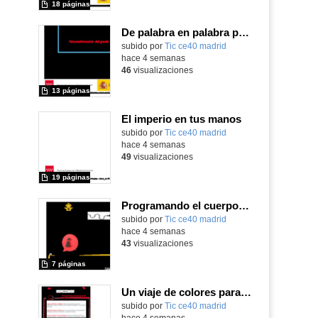
18 páginas
De palabra en palabra por la placa Micro:Bit
subido por
Tic ce40 madrid
-
hace 4 semanas
46
visualizaciones
13 páginas
El imperio en tus manos
subido por
Tic ce40 madrid
-
hace 4 semanas
49
visualizaciones
19 páginas
Programando el cuerpo en Movimiento
subido por
Tic ce40 madrid
-
hace 4 semanas
43
visualizaciones
7 páginas
Un viaje de colores para la cabeza de Robix
subido por
Tic ce40 madrid
-
hace 4 semanas