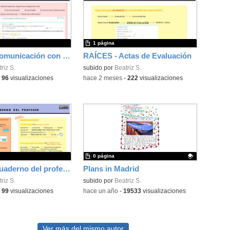
1 página
RAÍCES - Comunicación con familias
RAÍCES - Actas de Evaluación
riz S.
subido por
Beatriz S.
-
96
visualizaciones
-
hace 2 meses
-
222
visualizaciones
0 página
RAÍCES - Cuaderno del profesor
Plans in Madrid
riz S.
Contenido educativo.
subido por
Beatriz S.
-
99
visualizaciones
-
hace un año
-
19533
visualizaciones
Ver más del mismo autor