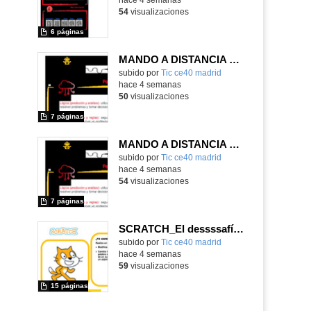
54
visualizaciones
6 páginas
MANDO A DISTANCIA EN 3º CICLO DE PRIMARIA
subido por
Tic ce40 madrid
-
hace 4 semanas
50
visualizaciones
7 páginas
MANDO A DISTANCIA EN 2º CICLO DE PRIMARIA
subido por
Tic ce40 madrid
-
hace 4 semanas
54
visualizaciones
7 páginas
SCRATCH_El dessssafío de la sssserpiente
subido por
Tic ce40 madrid
-
hace 4 semanas
59
visualizaciones
15 páginas