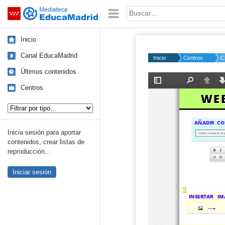
Mediateca de EducaMadrid
Saltar navegación
Palabra o frase:
Inicio
Canal EducaMadrid
Inicio
Centros
C
Últimos contenidos
Centros
Tipo de contenido:
Inicia sesión para aportar
contenidos, crear listas de
reproducción...
Iniciar sesión