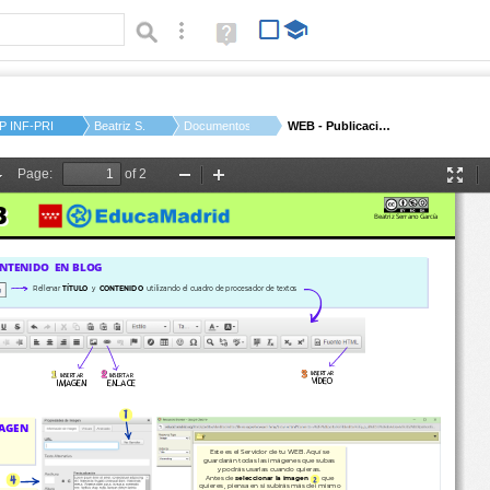
Búsqueda avanzada
Ayuda
(en
ventana
nueva)
P INF-PRI ANDRES SE...
Beatriz S.
Documentos
WEB - Publicaciones ...