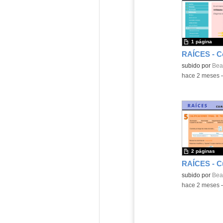
1 página
subido por
Beat
-
hace 2 meses
2 páginas
subido por
Beat
-
hace 2 meses