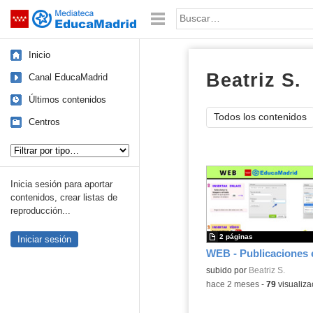
Mediateca de EducaMadrid
Saltar navegación
Palabra o frase:
Inicio
Beatriz S.
d
Canal EducaMadrid
Últimos contenidos
Todos los contenidos
Centros
Tipo de contenido:
Inicia sesión para aportar
contenidos, crear listas de
reproducción...
2 páginas
Iniciar sesión
WEB - Publicaciones 
subido por
Beatriz S.
-
hace 2 meses
-
79
visualiza