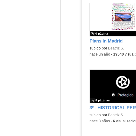
0 página
Plans in Madrid
Contenido educativo.
subido por
Beatriz S.
-
hace un año
-
19540
visual
8 páginas
Contenido educativo.
subido por
Beatriz S.
-
hace 3 años
-
6
visualizaci