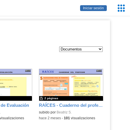
Servic
Iniciar sesión
Educa
2 páginas
 de Evaluación
RAÍCES - Cuaderno del profesor
.
subido por
Beatriz S.
visualizaciones
-
hace 2 meses
-
101
visualizaciones