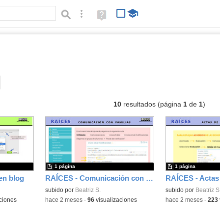
Búsqueda avanzada
Ayuda
(en
ventana
nueva)
ocumentos
Tipo de contenido:
10
resultados (página
1
de
1
)
1 página
1 página
en blog
RAÍCES - Comunicación con familias
RAÍCES - Actas
subido por
Beatriz S.
subido por
Beatriz S
ciones
-
hace 2 meses
-
96
visualizaciones
-
hace 2 meses
-
223