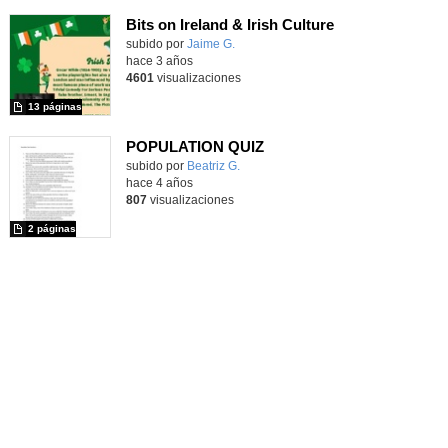
Bits on Ireland & Irish Culture
Contenido educativo.
subido por
Jaime G.
-
hace 3 años
4601
visualizaciones
13 páginas
POPULATION QUIZ
Contenido educativo.
subido por
Beatriz G.
-
hace 4 años
807
visualizaciones
2 páginas