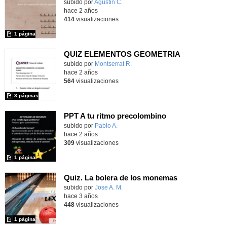
Contenido educativo.
subido por
Agustin C.
-
hace 2 años
414
visualizaciones
1 página
QUIZ ELEMENTOS GEOMETRIA
Contenido educativo.
subido por
Montserrat R.
-
hace 2 años
564
visualizaciones
3 páginas
PPT A tu ritmo precolombino
Contenido educativo.
subido por
Pablo A.
-
hace 2 años
309
visualizaciones
1 página
Quiz. La bolera de los monemas
Contenido educativo.
subido por
Jose A. M.
-
hace 3 años
448
visualizaciones
1 página