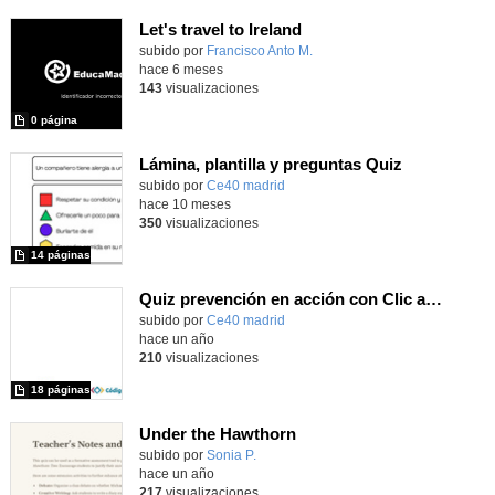
Let's travel to Ireland
Contenido educativo.
subido por
Francisco Anto M.
-
hace 6 meses
143
visualizaciones
0 página
Lámina, plantilla y preguntas Quiz
subido por
Ce40 madrid
-
hace 10 meses
350
visualizaciones
14 páginas
Quiz prevención en acción con Clic and Play
subido por
Ce40 madrid
-
hace un año
210
visualizaciones
18 páginas
Under the Hawthorn
Contenido educativo.
subido por
Sonia P.
-
hace un año
217
visualizaciones