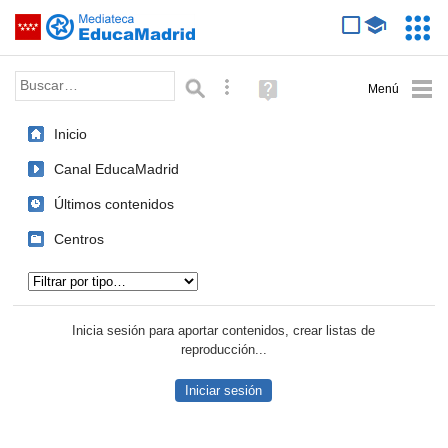
Mediateca de EducaMadrid
Saltar navegación
Servic
Educa
Palabra o frase:
Búsqueda avanzada
Ayuda
(en
ventana
Inicio
nueva)
Canal EducaMadrid
Últimos contenidos
Centros
Tipo de contenido:
Inicia sesión para aportar contenidos, crear listas de
reproducción...
Iniciar sesión