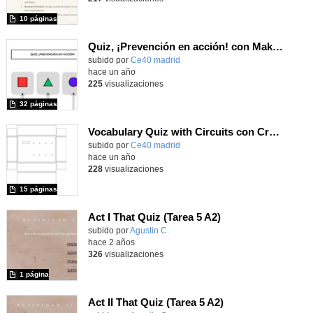
10 páginas
Quiz, ¡Prevención en acción! con Makey Makey
subido por
Ce40 madrid
-
hace un año
225
visualizaciones
32 páginas
Vocabulary Quiz with Circuits con Crumble Cocodrilo
subido por
Ce40 madrid
-
hace un año
228
visualizaciones
15 páginas
Act I That Quiz (Tarea 5 A2)
Contenido educativo.
subido por
Agustin C.
-
hace 2 años
326
visualizaciones
1 página
Act II That Quiz (Tarea 5 A2)