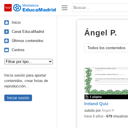
Mediateca de EducaMadrid
Saltar navegación
Palabra o frase:
Inicio
Ángel P.
do
Canal EducaMadrid
Últimos contenidos
Todos los contenidos
Centros
Tipo de contenido:
Inicia sesión para aportar
contenidos, crear listas de
reproducción...
1 página
Iniciar sesión
Ireland Quiz
subido por
Ángel P.
-
hace 6 años
-
679
visualiza