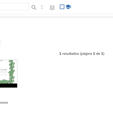
Búsqueda avanzada
Ayuda
(en
ventana
nueva)
cumentos
Tipo de contenido:
1
resultados (página
1
de
1
)
ciones