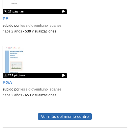
27 páginas
PE
Contenido educativo.
subido por
Ies sigloveintiuno leganes
-
hace 2 años
-
539
visualizaciones
237 páginas
PGA
Contenido educativo.
subido por
Ies sigloveintiuno leganes
-
hace 2 años
-
653
visualizaciones
Ver más del mismo centro