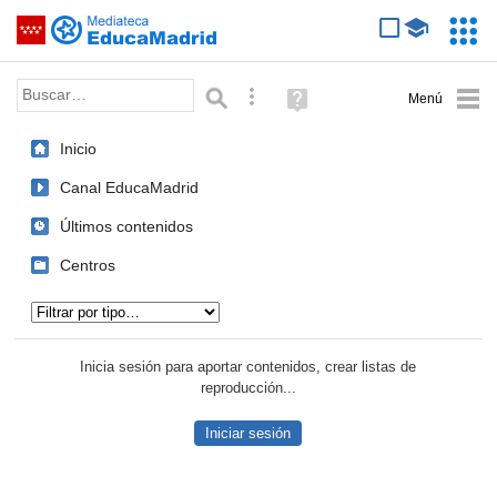
Mediateca de EducaMadrid
Saltar navegación
Servic
Educa
Palabra o frase:
Búsqueda avanzada
Ayuda
(en
ventana
Inicio
nueva)
Canal EducaMadrid
Últimos contenidos
Centros
Tipo de contenido:
Inicia sesión para aportar contenidos, crear listas de
reproducción...
Iniciar sesión