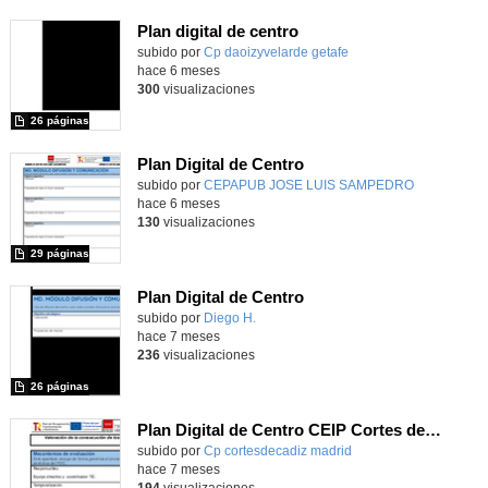
Plan digital de centro
Contenido educativo.
subido por
Cp daoizyvelarde getafe
-
hace 6 meses
300
visualizaciones
26 páginas
Plan Digital de Centro
subido por
CEPAPUB JOSE LUIS SAMPEDRO
-
hace 6 meses
130
visualizaciones
29 páginas
Plan Digital de Centro
subido por
Diego H.
-
hace 7 meses
236
visualizaciones
26 páginas
Plan Digital de Centro CEIP Cortes de Cádiz
subido por
Cp cortesdecadiz madrid
-
hace 7 meses
194
visualizaciones