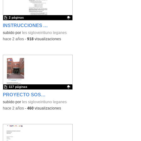
2 páginas
INSTRUCCIONES ACCEDE
Contenido educativo.
subido por
Ies sigloveintiuno leganes
-
hace 2 años
-
918
visualizaciones
117 páginas
PROYECTO SOSTENIBILIDAD
Contenido educativo.
subido por
Ies sigloveintiuno leganes
-
hace 2 años
-
460
visualizaciones