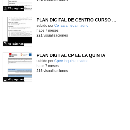
28 páginas
PLAN DIGITAL DE CENTRO CURSO 25 26
Contenido educativo.
subido por
Cp laalameda madrid
-
hace 7 meses
221
visualizaciones
45 páginas
PLAN DIGITAL CP EE LA QUINTA
Contenido educativo.
subido por
Cpee laquinta madrid
-
hace 7 meses
216
visualizaciones
45 páginas