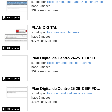
subido por
Tic cpee miguelhernandez colmenarviejo
-
hace 5 meses
132
visualizaciones
35 páginas
PLAN DIGITAL
subido por
Tic cp trabenco leganes
-
hace 6 meses
677
visualizaciones
43 páginas
Plan Digital de Centro 24-25_CEIP FDLR_Las Rozas
Contenido educativo.
subido por
Tic cp fernandodelosrios lasrozas
-
hace 6 meses
152
visualizaciones
40 páginas
Plan Digital de Centro 25-26_CEIP FDLR_Las Rozas
Contenido educativo.
subido por
Tic cp fernandodelosrios lasrozas
-
hace 6 meses
171
visualizaciones
39 páginas