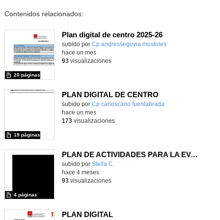
Contenidos relacionados:
Plan digital de centro 2025-26
subido por
Cp andressegovia mostoles
-
hace un mes
93
visualizaciones
20 páginas
PLAN DIGITAL DE CENTRO
Contenido educativo.
subido por
Cp carloscano fuenlabrada
-
hace un mes
173
visualizaciones
19 páginas
PLAN DE ACTIVIDADES PARA LA EVALUACIÓN DE LA COMPETENCIA DIGITAL DEL ALUMNADO. TECNOLOGÍA, PROGRAMACIÓN Y ROBÓTICA 2º ESO
Contenido educativo.
subido por
Stella C.
-
hace 4 meses
93
visualizaciones
4 páginas
PLAN DIGITAL