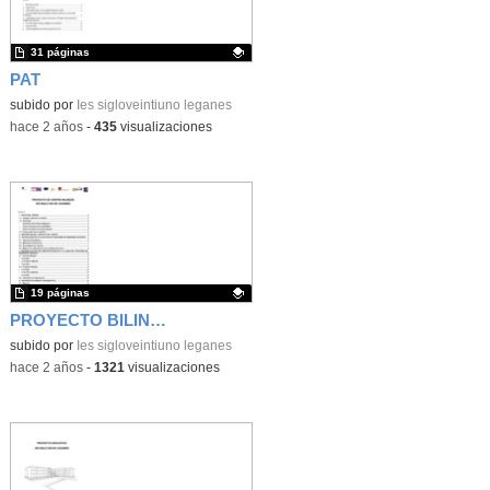
31 páginas
PAT
Contenido educativo.
subido por
Ies sigloveintiuno leganes
-
hace 2 años
-
435
visualizaciones
19 páginas
PROYECTO BILINGÜE
Contenido educativo.
subido por
Ies sigloveintiuno leganes
-
hace 2 años
-
1321
visualizaciones