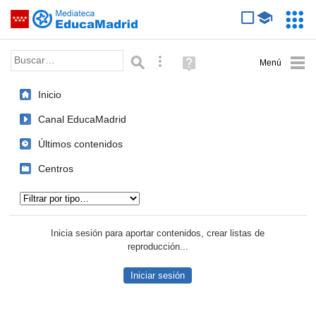
Mediateca de EducaMadrid
Saltar navegación
Servic
Educa
Palabra o frase:
Búsqueda avanzada
Ayuda
(en
ventana
Inicio
nueva)
Canal EducaMadrid
Últimos contenidos
Centros
Tipo de contenido:
Inicia sesión para aportar contenidos, crear listas de
reproducción...
Iniciar sesión