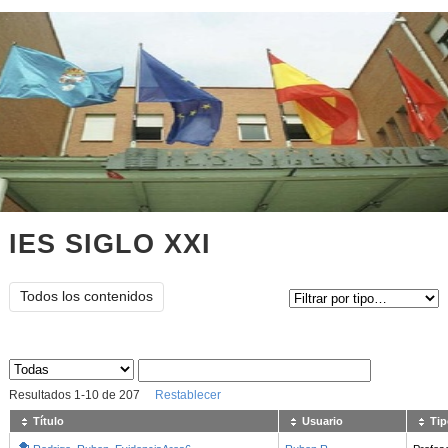
IES SIGLO XXI
Tipo de contenido:
Todos los contenidos
Sus archivos
:
Resultados
1
-
10
de
207
Restablecer
Título
Usuario
Tip