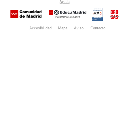
Ayuda
(en ventana nueva)
Certificación
Buzón
de
anónim
conformidad
del Pla
con el
Regiona
Esquema
contra l
Nacional de
Accesibilidad
Mapa
web
Aviso
legal
Contacto
Drogas 
Seguridad
la
(categoría
Comunid
MEDIA). El
de Madr
documento
se abrirá en
ventana
nueva.