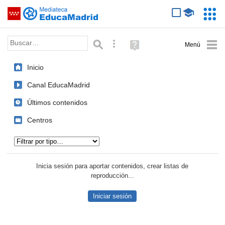
Mediateca de EducaMadrid
Saltar navegación
Servic
Educa
Palabra o frase:
Búsqueda avanzada
Ayuda
(en
ventana
Inicio
nueva)
Canal EducaMadrid
Últimos contenidos
Centros
Tipo de contenido:
Inicia sesión para aportar contenidos, crear listas de
reproducción...
Iniciar sesión