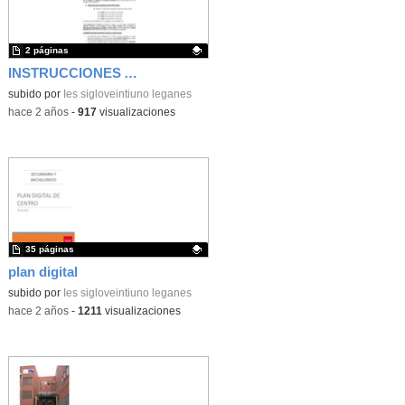
2 páginas
INSTRUCCIONES ACCEDE
Contenido educativo.
subido por
Ies sigloveintiuno leganes
-
hace 2 años
-
917
visualizaciones
35 páginas
plan digital
Contenido educativo.
subido por
Ies sigloveintiuno leganes
-
hace 2 años
-
1211
visualizaciones