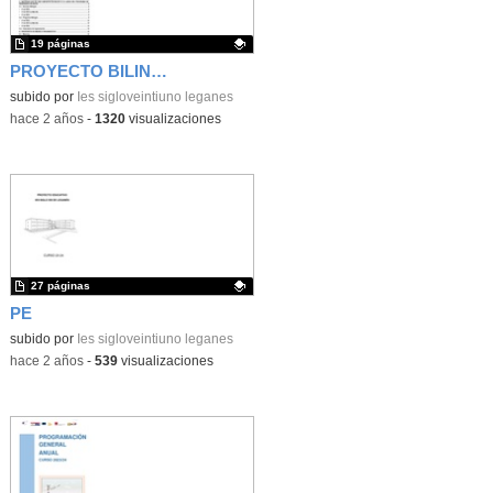
19 páginas
PROYECTO BILINGÜE
Contenido educativo.
subido por
Ies sigloveintiuno leganes
-
hace 2 años
-
1320
visualizaciones
27 páginas
PE
Contenido educativo.
subido por
Ies sigloveintiuno leganes
-
hace 2 años
-
539
visualizaciones