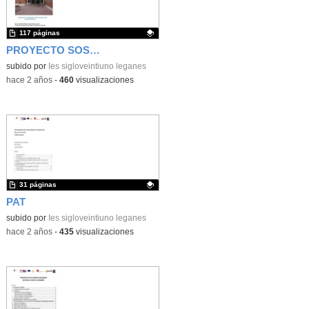
117 páginas
PROYECTO SOSTENIBILIDAD
Contenido educativo.
subido por
Ies sigloveintiuno leganes
-
hace 2 años
-
460
visualizaciones
31 páginas
PAT
Contenido educativo.
subido por
Ies sigloveintiuno leganes
-
hace 2 años
-
435
visualizaciones