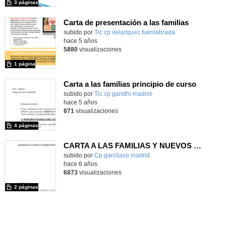
3 páginas
Carta de presentación a las familias
subido por
Tic cp velazquez fuenlabrada
-
hace 5 años
5880
visualizaciones
1 página
Carta a las familias principio de curso
Contenido educativo.
subido por
Tic cp gandhi madrid
-
hace 5 años
871
visualizaciones
4 páginas
CARTA A LAS FAMILIAS Y NUEVOS HORARIOS DESDE OCTUBRE
subido por
Cp garcilaso madrid
-
hace 6 años
6873
visualizaciones
2 páginas