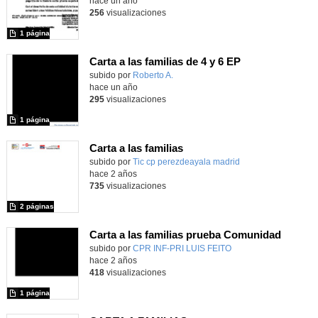
hace un año
256
visualizaciones
1 página
Carta a las familias de 4 y 6 EP
subido por
Roberto A.
-
hace un año
295
visualizaciones
1 página
Carta a las familias
Contenido educativo.
subido por
Tic cp perezdeayala madrid
-
hace 2 años
735
visualizaciones
2 páginas
Carta a las familias prueba Comunidad
subido por
CPR INF-PRI LUIS FEITO
-
hace 2 años
418
visualizaciones
1 página