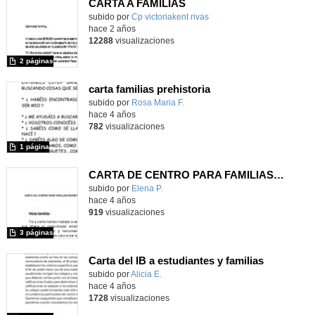
CARTA A FAMILIAS
subido por
Cp victoriakent rivas
-
hace 2 años
12288
visualizaciones
2 páginas
carta familias prehistoria
Contenido educativo.
subido por
Rosa Maria F.
-
hace 4 años
782
visualizaciones
1 página
CARTA DE CENTRO PARA FAMILIAS CON COMUNICADORES DINÁMICOS
Contenido educativo.
subido por
Elena P.
-
hace 4 años
919
visualizaciones
3 páginas
Carta del IB a estudiantes y familias
Contenido educativo.
subido por
Alicia E.
-
hace 4 años
1728
visualizaciones