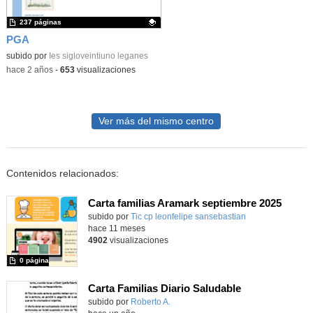
237 páginas
PGA
Contenido educativo.
subido por
Ies sigloveintiuno leganes
-
hace 2 años
-
653
visualizaciones
Ver más del mismo centro
Contenidos relacionados:
Carta familias Aramark septiembre 2025
subido por
Tic cp leonfelipe sansebastian
-
hace 11 meses
4902
visualizaciones
0 página
Carta Familias Diario Saludable
subido por
Roberto A.
-