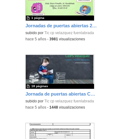
1 página
Jornadas de puertas abiertas 2021
subido por
Tic cp velazquez fuenlabrada
-
hace 5 años
-
3981
visualizaciones
18 páginas
Jornada de puertas abiertas CEIPS Velázquez
subido por
Tic cp velazquez fuenlabrada
-
hace 5 años
-
1448
visualizaciones