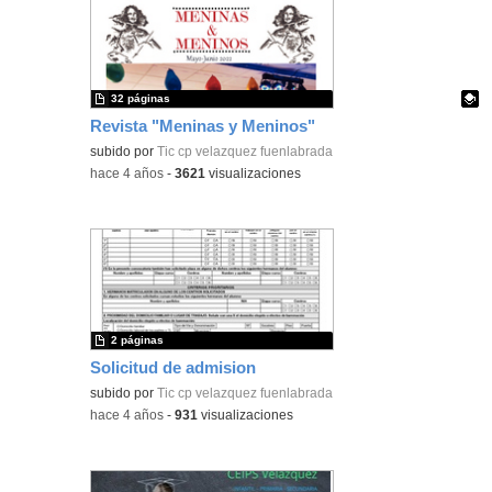
32 páginas
Revista "Meninas y Meninos"
Contenido educativo.
subido por
Tic cp velazquez fuenlabrada
-
hace 4 años
-
3621
visualizaciones
2 páginas
Solicitud de admision
subido por
Tic cp velazquez fuenlabrada
-
hace 4 años
-
931
visualizaciones