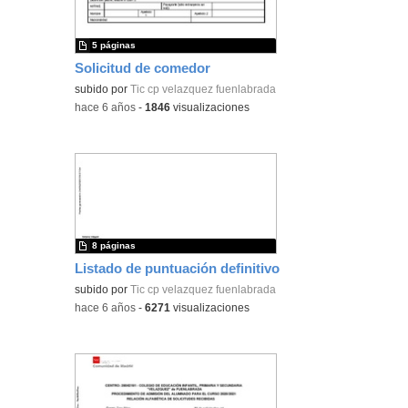
5 páginas
Solicitud de comedor
subido por
Tic cp velazquez fuenlabrada
-
hace 6 años
-
1846
visualizaciones
8 páginas
Listado de puntuación definitivo
subido por
Tic cp velazquez fuenlabrada
-
hace 6 años
-
6271
visualizaciones