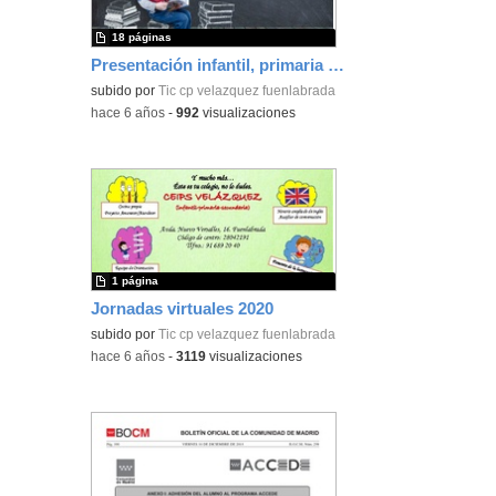
18 páginas
Presentación infantil, primaria y secundaria
subido por
Tic cp velazquez fuenlabrada
-
hace 6 años
-
992
visualizaciones
1 página
Jornadas virtuales 2020
subido por
Tic cp velazquez fuenlabrada
-
hace 6 años
-
3119
visualizaciones