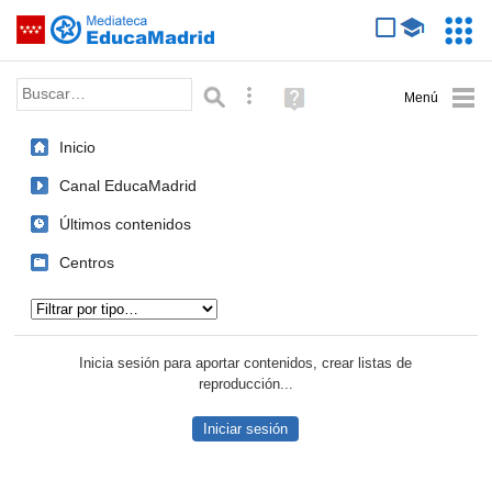
Mediateca de EducaMadrid
Saltar navegación
Servic
Educa
Palabra o frase:
Búsqueda avanzada
Ayuda
(en
ventana
Inicio
nueva)
Canal EducaMadrid
Últimos contenidos
Centros
Tipo de contenido:
Inicia sesión para aportar contenidos, crear listas de
reproducción...
Iniciar sesión