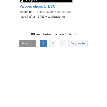
38 páginas
Valores éticos 1º ESO
subido por
Tic cp velazquez fuenlabrada
-
hace 7 años
-
3483
visualizaciones
68
resultados (página
1
de
3
)
Anterior
1
2
3
Siguiente