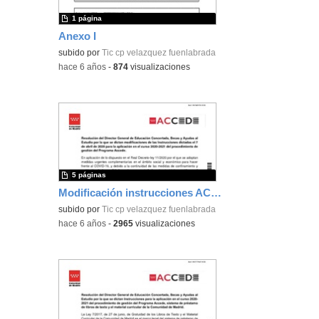
1 página
Anexo I
subido por
Tic cp velazquez fuenlabrada
-
hace 6 años
-
874
visualizaciones
5 páginas
Modificación instrucciones ACCEDE 2020-2021
subido por
Tic cp velazquez fuenlabrada
-
hace 6 años
-
2965
visualizaciones