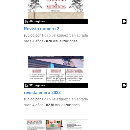
40 páginas
Revista numero 2
Contenido educativo.
subido por
Tic cp velazquez fuenlabrada
-
hace 4 años
-
870
visualizaciones
32 páginas
revista enero 2022
Contenido educativo.
subido por
Tic cp velazquez fuenlabrada
-
hace 4 años
-
8238
visualizaciones