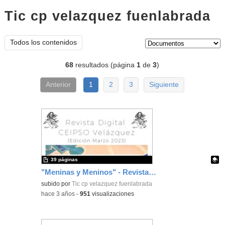
Tic cp velazquez fuenlabrada
d
Tipo de contenido:
Todos los contenidos
68
resultados (página
1
de
3
)
Anterior
1
2
3
Siguiente
39 páginas
"Meninas y Meninos" - Revista N6
Contenido educativo.
subido por
Tic cp velazquez fuenlabrada
-
hace 3 años
-
951
visualizaciones