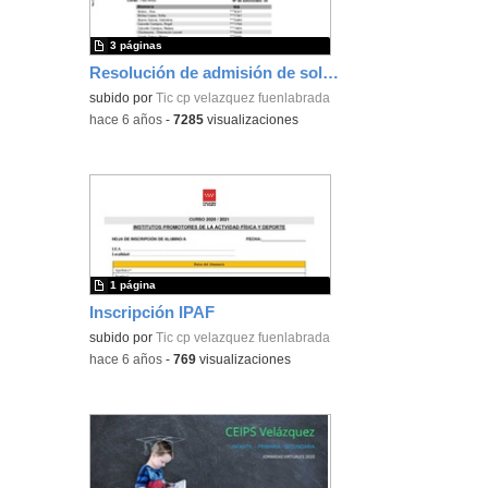
3 páginas
Resolución de admisión de solicitudes
subido por
Tic cp velazquez fuenlabrada
-
hace 6 años
-
7285
visualizaciones
1 página
Inscripción IPAF
subido por
Tic cp velazquez fuenlabrada
-
hace 6 años
-
769
visualizaciones