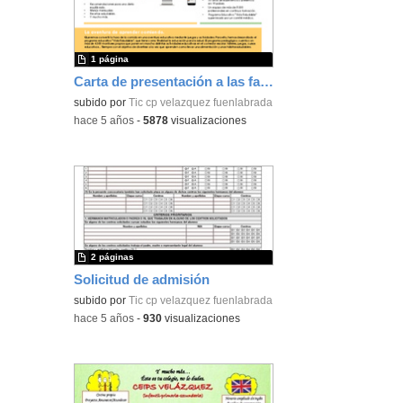
1 página
Carta de presentación a las familias
subido por
Tic cp velazquez fuenlabrada
-
hace 5 años
-
5878
visualizaciones
2 páginas
Solicitud de admisión
subido por
Tic cp velazquez fuenlabrada
-
hace 5 años
-
930
visualizaciones