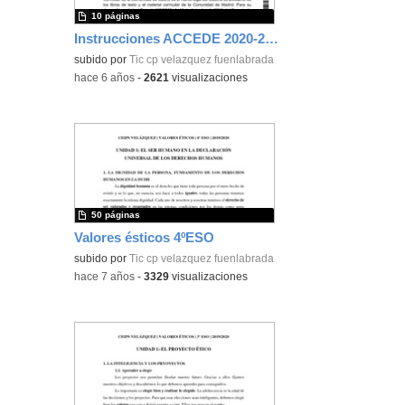
10 páginas
Instrucciones ACCEDE 2020-2021
subido por
Tic cp velazquez fuenlabrada
-
hace 6 años
-
2621
visualizaciones
50 páginas
Valores ésticos 4ºESO
subido por
Tic cp velazquez fuenlabrada
-
hace 7 años
-
3329
visualizaciones