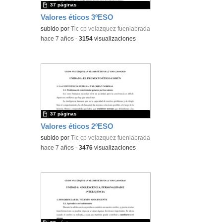
37 páginas
Valores éticos 3ºESO
subido por
Tic cp velazquez fuenlabrada
-
hace 7 años
-
3154
visualizaciones
37 páginas
Valores éticos 2ºESO
subido por
Tic cp velazquez fuenlabrada
-
hace 7 años
-
3476
visualizaciones