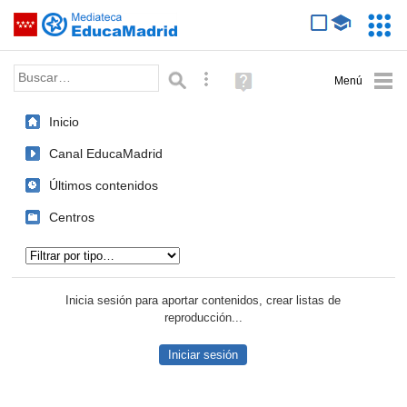
Mediateca de EducaMadrid
Saltar navegación
Servic
Educa
Palabra o frase:
Búsqueda avanzada
Ayuda
(en
ventana
Inicio
nueva)
Canal EducaMadrid
Últimos contenidos
Centros
Tipo de contenido:
Inicia sesión para aportar contenidos, crear listas de
reproducción...
Iniciar sesión