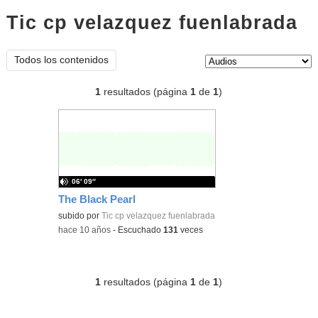
Tic cp velazquez fuenlabrada
au
Tipo de contenido:
Todos los contenidos
1
resultados (página
1
de
1
)
06′ 09″
The Black Pearl
subido por
Tic cp velazquez fuenlabrada
-
hace 10 años
-
Escuchado
131
veces
1
resultados (página
1
de
1
)