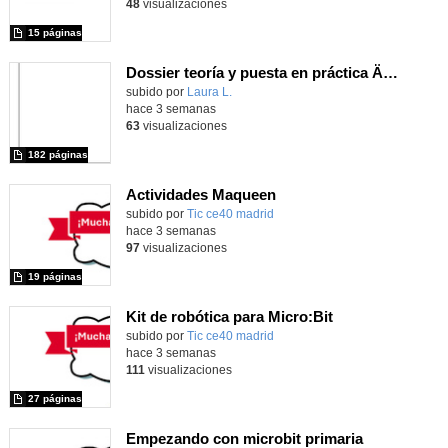
48
visualizaciones
15 páginas
Dossier teoría y puesta en práctica Äprendizaje Basado en Juegos en Educación Infantil y Primaria
Contenido educativo.
subido por
Laura L.
-
hace 3 semanas
63
visualizaciones
182 páginas
Actividades Maqueen
Contenido educativo.
subido por
Tic ce40 madrid
-
hace 3 semanas
97
visualizaciones
19 páginas
Kit de robótica para Micro:Bit
Contenido educativo.
subido por
Tic ce40 madrid
-
hace 3 semanas
111
visualizaciones
27 páginas
Empezando con microbit primaria