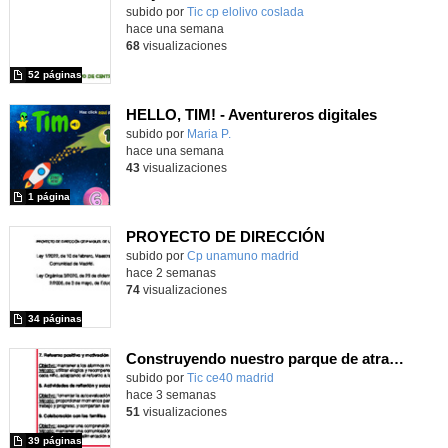
subido por
Tic cp elolivo coslada
-
hace una semana
68
visualizaciones
52 páginas
HELLO, TIM! - Aventureros digitales
Contenido educativo.
subido por
Maria P.
-
hace una semana
43
visualizaciones
1 página
PROYECTO DE DIRECCIÓN
Contenido educativo.
subido por
Cp unamuno madrid
-
hace 2 semanas
74
visualizaciones
34 páginas
Construyendo nuestro parque de atracciones
subido por
Tic ce40 madrid
-
hace 3 semanas
51
visualizaciones
39 páginas