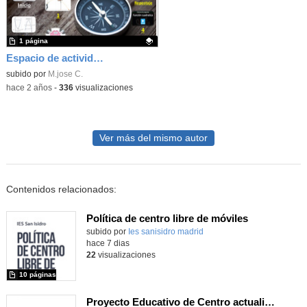
1 página
Espacio de actividades con distinto ritmo de aprendizaje
Contenido educativo.
subido por
M.jose C.
-
hace 2 años
-
336
visualizaciones
Ver más del mismo autor
Contenidos relacionados:
Política de centro libre de móviles
subido por
Ies sanisidro madrid
-
hace 7 dias
22
visualizaciones
10 páginas
Proyecto Educativo de Centro actualizado 2026