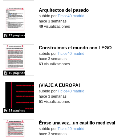
Arquitectos del pasado
subido por
Tic ce40 madrid
-
hace 3 semanas
49
visualizaciones
17 páginas
Construimos el mundo con LEGO
subido por
Tic ce40 madrid
-
hace 3 semanas
63
visualizaciones
16 páginas
¡VIAJE A EUROPA!
subido por
Tic ce40 madrid
-
hace 3 semanas
51
visualizaciones
23 páginas
Érase una vez...un castillo medieval
subido por
Tic ce40 madrid
-
hace 3 semanas