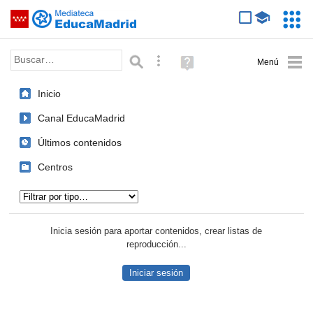
Mediateca de EducaMadrid
Saltar navegación
Servic
Educa
Palabra o frase:
Búsqueda avanzada
Ayuda
(en
ventana
Inicio
nueva)
Canal EducaMadrid
Últimos contenidos
Centros
Tipo de contenido:
Inicia sesión para aportar contenidos, crear listas de
reproducción...
Iniciar sesión