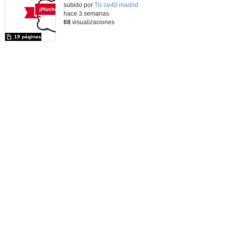
Contenido educativo.
subido por
Tic ce40 madrid
-
hace 3 semanas
68
visualizaciones
19 páginas