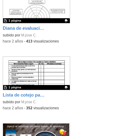
1 página
Diana de evaluación de la actividad "Tiro a canasta con Tracker y GeoGebra"
Contenido educativo.
subido por
M.jose C.
-
hace 2 años
-
413
visualizaciones
1 página
Lista de cotejo para el desarrollo de la SA: Tiro parabólico
Contenido educativo.
subido por
M.jose C.
-
hace 2 años
-
352
visualizaciones