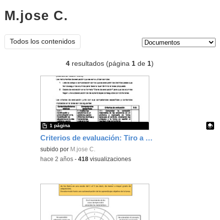
M.jose C.
documentos
Tipo de contenido:
Todos los contenidos
4
resultados (página
1
de
1
)
1 página
Criterios de evaluación: Tiro a canasta con Tracker y GeoGebra
Contenido educativo.
subido por
M.jose C.
-
hace 2 años
-
418
visualizaciones