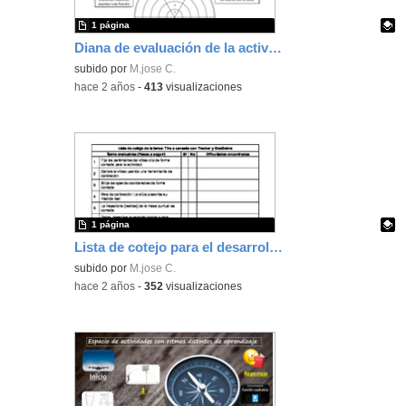
1 página
Diana de evaluación de la actividad "Tiro a canasta con Tracker y GeoGebra"
Contenido educativo.
subido por
M.jose C.
-
hace 2 años
-
413
visualizaciones
1 página
Lista de cotejo para el desarrollo de la SA: Tiro parabólico
Contenido educativo.
subido por
M.jose C.
-
hace 2 años
-
352
visualizaciones