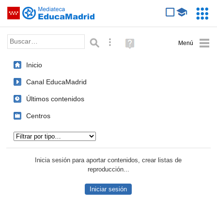
Mediateca de EducaMadrid
Saltar navegación
Servic
Educa
Palabra o frase:
Búsqueda avanzada
Ayuda
(en
ventana
Inicio
nueva)
Canal EducaMadrid
Últimos contenidos
Centros
Tipo de contenido:
Inicia sesión para aportar contenidos, crear listas de
reproducción...
Iniciar sesión