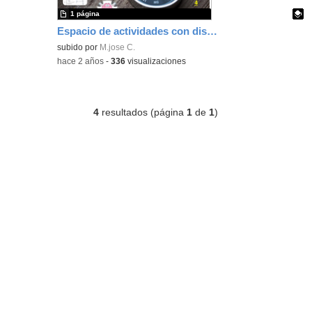
1 página
Espacio de actividades con distinto ritmo de aprendizaje
Contenido educativo.
subido por
M.jose C.
-
hace 2 años
-
336
visualizaciones
4
resultados (página
1
de
1
)