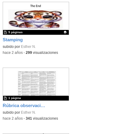
5 páginas
Stamping
Contenido educativo.
subido por
Esther N.
-
hace 2 años
-
299
visualizaciones
1 página
Rúbrica observación JobShadowing
subido por
Esther N.
-
hace 2 años
-
341
visualizaciones