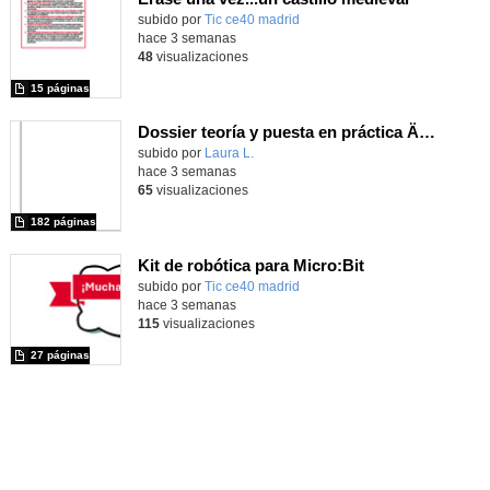
subido por
Tic ce40 madrid
-
hace 3 semanas
48
visualizaciones
15 páginas
Dossier teoría y puesta en práctica Äprendizaje Basado en Juegos en Educación Infantil y Primaria
Contenido educativo.
subido por
Laura L.
-
hace 3 semanas
65
visualizaciones
182 páginas
Kit de robótica para Micro:Bit
Contenido educativo.
subido por
Tic ce40 madrid
-
hace 3 semanas
115
visualizaciones
27 páginas