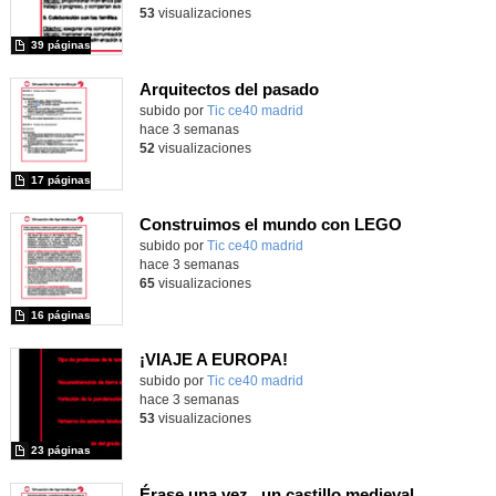
53
visualizaciones
39 páginas
Arquitectos del pasado
subido por
Tic ce40 madrid
-
hace 3 semanas
52
visualizaciones
17 páginas
Construimos el mundo con LEGO
subido por
Tic ce40 madrid
-
hace 3 semanas
65
visualizaciones
16 páginas
¡VIAJE A EUROPA!
subido por
Tic ce40 madrid
-
hace 3 semanas
53
visualizaciones
23 páginas
Érase una vez...un castillo medieval