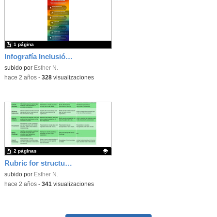
1 página
Infografía Inclusión y digitalización
subido por
Esther N.
-
hace 2 años
-
328
visualizaciones
2 páginas
Rubric for structures
Contenido educativo.
subido por
Esther N.
-
hace 2 años
-
341
visualizaciones