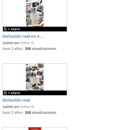
1 página
Inclusión real en el centro
subido por
Esther N.
-
hace 2 años
-
306
visualizaciones
1 página
Inclusión real
subido por
Esther N.
-
hace 2 años
-
268
visualizaciones