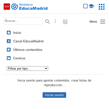
Mediateca de EducaMadrid
Saltar navegación
Servic
Educa
Palabra o frase:
Búsqueda avanzada
Ayuda
(en
ventana
Inicio
nueva)
Canal EducaMadrid
Últimos contenidos
Centros
Tipo de contenido:
Inicia sesión para aportar contenidos, crear listas de
reproducción...
Iniciar sesión