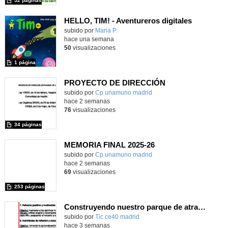
52 páginas
HELLO, TIM! - Aventureros digitales
Contenido educativo.
subido por
Maria P.
-
hace una semana
50
visualizaciones
1 página
PROYECTO DE DIRECCIÓN
Contenido educativo.
subido por
Cp unamuno madrid
-
hace 2 semanas
76
visualizaciones
34 páginas
MEMORIA FINAL 2025-26
Contenido educativo.
subido por
Cp unamuno madrid
-
hace 2 semanas
69
visualizaciones
253 páginas
Construyendo nuestro parque de atracciones
subido por
Tic ce40 madrid
-
hace 3 semanas