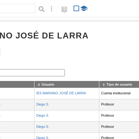
Búsqueda avanzada
Ayuda
(en
ventana
nueva)
ANO JOSÉ DE LARRA
Tipo de contenido:
Usuario
Tipo de usuario
IES MARIANO JOSÉ DE LARRA
Cuenta institucional
6
Diego S.
Profesor
5
Diego S.
Profesor
4
Diego S.
Profesor
3
Diego S.
Profesor