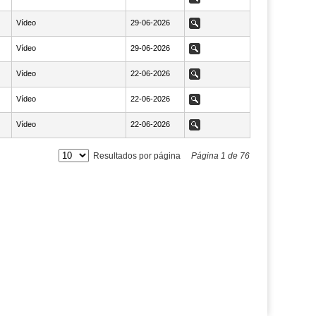
Vídeo
NaN29-06-2026
29-06-2026
Ver
Vídeo
NaN29-06-2026
29-06-2026
Ver
Vídeo
NaN22-06-2026
22-06-2026
Ver
Vídeo
NaN22-06-2026
22-06-2026
Ver
Vídeo
NaN22-06-2026
22-06-2026
Ver
Resultados por página
Página
1
de
76