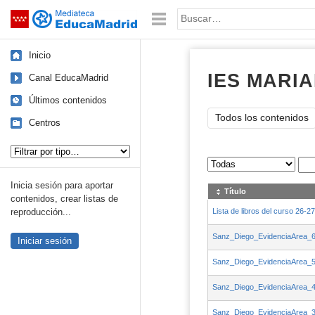
Mediateca de EducaMadrid
Saltar navegación
Palabra o frase:
Inicio
IES MARI
Canal EducaMadrid
Últimos contenidos
Todos los contenidos
Centros
Tipo de contenido:
Sus archivos
:
Inicia sesión para aportar
Título
contenidos, crear listas de
Lista de libros del curso 26-27
reproducción...
Sanz_Diego_EvidenciaArea_
Iniciar sesión
Sanz_Diego_EvidenciaArea_
Sanz_Diego_EvidenciaArea_
Sanz_Diego_EvidenciaArea_