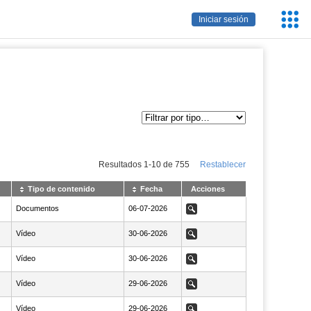
Servic
Iniciar sesión
Educa
Resultados
1
-
10
de
755
Restablecer
Tipo de contenido
Fecha
Acciones
Documentos
NaN06-07-2026
06-07-2026
Ver
Vídeo
NaN30-06-2026
30-06-2026
Ver
Vídeo
NaN30-06-2026
30-06-2026
Ver
Vídeo
NaN29-06-2026
29-06-2026
Ver
Vídeo
NaN29-06-2026
29-06-2026
Ver