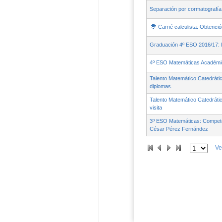
Separación por cormatografía
Carné calculista: Obtenci
Graduación 4º ESO 2016/17: 
4º ESO Matemáticas Académica
Talento Matemático Catedrátic
diplomas.
Talento Matemático Catedráti
visita
3º ESO Matemáticas: Competen
César Pérez Fernández
Ve