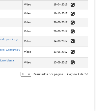
Vídeo
NaN18-04-2018
18-04-2018
Ver
Vídeo
NaN16-11-2017
16-11-2017
Ver
Vídeo
NaN26-06-2017
26-06-2017
Ver
Vídeo
NaN26-06-2017
26-06-2017
Ver
ga de premios y
Vídeo
NaN14-06-2017
14-06-2017
Ver
drid: Concurso y
Vídeo
NaN13-06-2017
13-06-2017
Ver
culo Mental.
Vídeo
NaN13-06-2017
13-06-2017
Ver
Resultados por página
Página
1
de
14