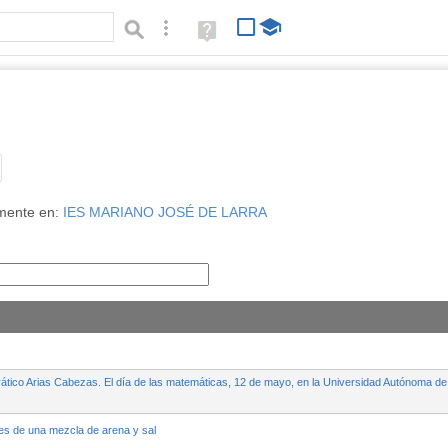
Búsqueda avanzada
Ayuda
(en
ventana
nueva)
.
Tipo de contenido:
mente en:
IES MARIANO JOSÉ DE LARRA
ático Arias Cabezas. El día de las matemáticas, 12 de mayo, en la Universidad Autónoma de
s de una mezcla de arena y sal