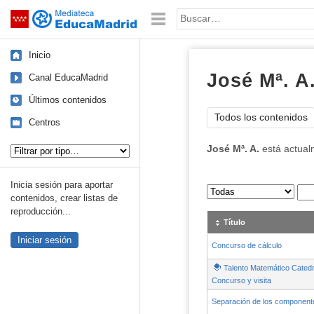
Mediateca de EducaMadrid
Saltar navegación
Palabra o frase:
Inicio
José Mª. A
Canal EducaMadrid
Últimos contenidos
Todos los contenidos
Centros
Tipo de contenido:
José Mª. A.
está actual
Inicia sesión para aportar
Sus archivos
:
contenidos, crear listas de
reproducción...
Título
Iniciar sesión
Concurso de cálculo
Talento Matemático Catedr
Concurso y visita
Separación de los componente