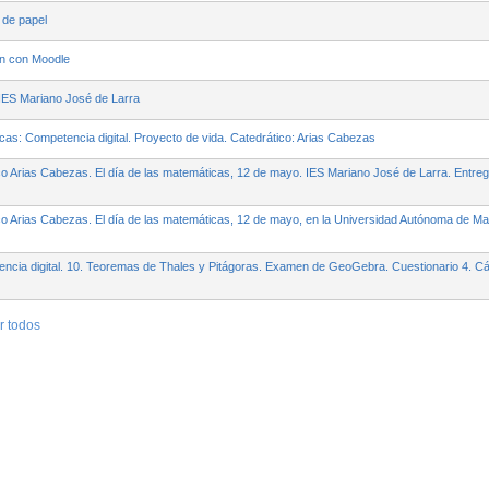
 de papel
ón con Moodle
IES Mariano José de Larra
s: Competencia digital. Proyecto de vida. Catedrático: Arias Cabezas
o Arias Cabezas. El día de las matemáticas, 12 de mayo. IES Mariano José de Larra. Entre
co Arias Cabezas. El día de las matemáticas, 12 de mayo, en la Universidad Autónoma de Ma
cia digital. 10. Teoremas de Thales y Pitágoras. Examen de GeoGebra. Cuestionario 4. Cál
r todos