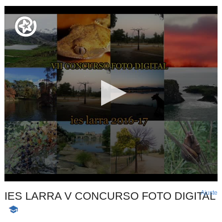
Ajuste
d
IES LARRA V CONCURSO FOTO DIGITAL
p
-
Contenido