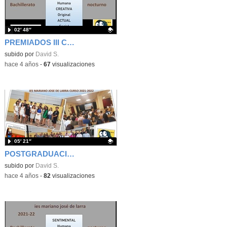
02′ 48″
PREMIADOS III CERTAMEN POESÍA LARRA BAC NOCTUR NO 21-22
Contenido educativo.
subido por
David S.
-
hace 4 años
-
67
visualizaciones
05′ 21″
POSTGRADUACIÓN LARRA BAC NOCTURNO21-22
Contenido educativo.
subido por
David S.
-
hace 4 años
-
82
visualizaciones