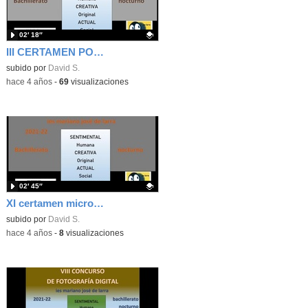
02′ 18″
III CERTAMEN POESÍA IES MJ LARRA BACH NOCTURNO 21-22
Contenido educativo.
subido por
David S.
-
hace 4 años
-
69
visualizaciones
02′ 45″
XI certamen microrrelatos ies m j larra bach nocturno 21-22
Contenido educativo.
subido por
David S.
-
hace 4 años
-
8
visualizaciones