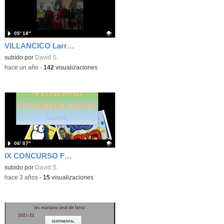
05′ 18″
VILLANCICO Larra Bac Adultos 2024
Contenido educativo.
subido por
David S.
-
hace un año
-
142
visualizaciones
06′ 07″
IX CONCURSO FOTO DIGITAL
Contenido educativo.
subido por
David S.
-
hace 3 años
-
15
visualizaciones