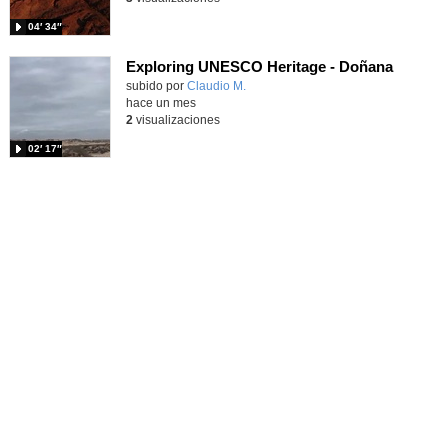
04′ 34″
Exploring UNESCO Heritage - Doñana
Contenido educativo.
subido por
Claudio M.
-
hace un mes
2
visualizaciones
02′ 17″