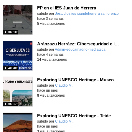
FP en el IES Juan de Herrera
Contenido educativo.
subido por
Jestudios ies juandeherrera sanlorenzo
-
hace 3 semanas
5
visualizaciones
06′ 10″
Aránzazu Herráez: Ciberseguridad e innovación: Protegiendo y transformando la vida digital
subido por
Admin-educamadrid-mediateca
-
hace 4 semanas
14
visualizaciones
40′ 39″
Exploring UNESCO Heritage - Museo del Prado
Contenido educativo.
subido por
Claudio M.
-
hace un mes
8
visualizaciones
05′ 17″
Exploring UNESCO Heritage - Teide
Contenido educativo.
subido por
Claudio M.
-
hace un mes
3
visualizaciones