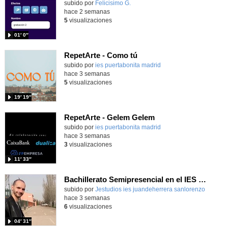
Contenido educativo.
subido por
Felicisimo G.
-
hace 2 semanas
5
visualizaciones
01′ 0″
RepetArte - Como tú
subido por
ies puertabonita madrid
-
hace 3 semanas
5
visualizaciones
19′ 19″
RepetArte - Gelem Gelem
subido por
ies puertabonita madrid
-
hace 3 semanas
3
visualizaciones
11′ 33″
Bachillerato Semipresencial en el IES Juan de Herrera
subido por
Jestudios ies juandeherrera sanlorenzo
-
hace 3 semanas
6
visualizaciones
04′ 31″