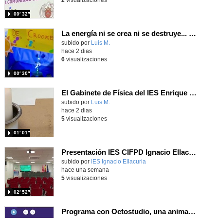
2
visualizaciones
00′ 32″
La energía ni se crea ni se destruye... ¡se experimenta! El Tierno en la Feria Madrid es Ciencia 2026
Contenido educativo.
subido por
Luis M.
-
hace 2 dias
6
visualizaciones
00′ 30″
El Gabinete de Física del IES Enrique Tierno Galván de Parla (Curso 25-26)
Contenido educativo.
subido por
Luis M.
-
hace 2 dias
5
visualizaciones
01′ 01″
Presentación IES CIFPD Ignacio Ellacuría
Contenido educativo.
subido por
IES Ignacio Ellacuria
-
hace una semana
5
visualizaciones
02′ 52″
Programa con Octostudio, una animación utilizando la cámara para una foto y audio y texto para comunicar.