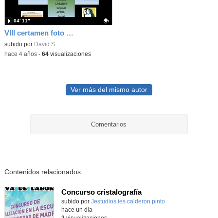
04′ 11″
VIII certamen foto digital ies m j larra bach nocturno 21-22
Contenido educativo.
subido por
David S.
-
hace 4 años
-
64
visualizaciones
Ver más del mismo autor
Comentarios
Contenidos relacionados:
Concurso cristalografía
subido por
Jestudios ies calderon pinto
-
hace un dia