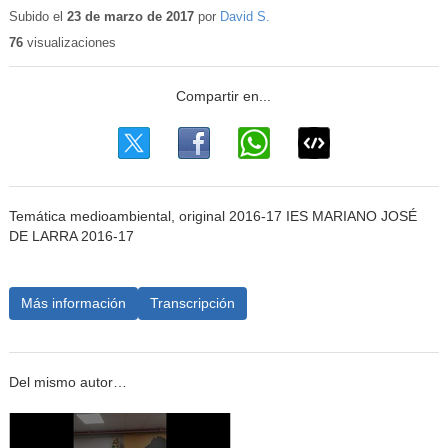
educativo
Subido el
23 de marzo de 2017
por
David S.
76
visualizaciones
Temática medioambiental, original 2016-17 IES MARIANO JOSÉ
DE LARRA 2016-17
Más información
Transcripción
Del mismo autor…