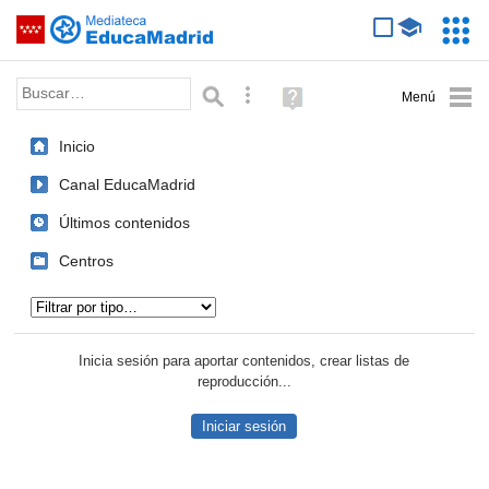
Mediateca de EducaMadrid
Saltar navegación
Servic
Educa
Palabra o frase:
Búsqueda avanzada
Ayuda
(en
ventana
Inicio
nueva)
Canal EducaMadrid
Últimos contenidos
Centros
Tipo de contenido:
Inicia sesión para aportar contenidos, crear listas de
reproducción...
Iniciar sesión