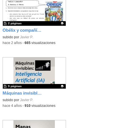
2 páginas
Obélix y compañía (Guía de lectura)
Contenido educativo.
subido por
Javier P.
-
hace 2 años
-
665
visualizaciones
9 páginas
Máquinas invisibles, un acercamiento a la IA
Contenido educativo.
subido por
Javier P.
-
hace 4 años
-
910
visualizaciones