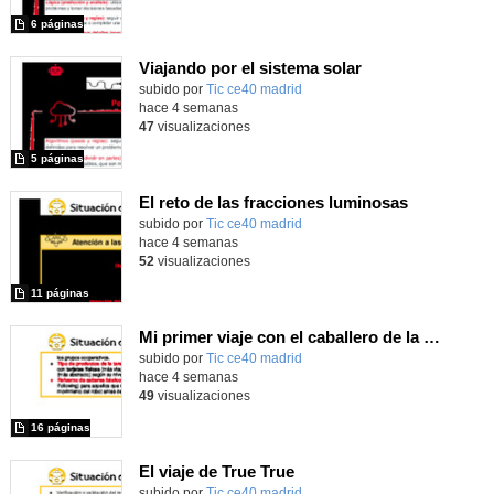
6 páginas
Viajando por el sistema solar
subido por
Tic ce40 madrid
-
hace 4 semanas
47
visualizaciones
5 páginas
El reto de las fracciones luminosas
subido por
Tic ce40 madrid
-
hace 4 semanas
52
visualizaciones
11 páginas
Mi primer viaje con el caballero de la Mancha
subido por
Tic ce40 madrid
-
hace 4 semanas
49
visualizaciones
16 páginas
El viaje de True True
subido por
Tic ce40 madrid
-