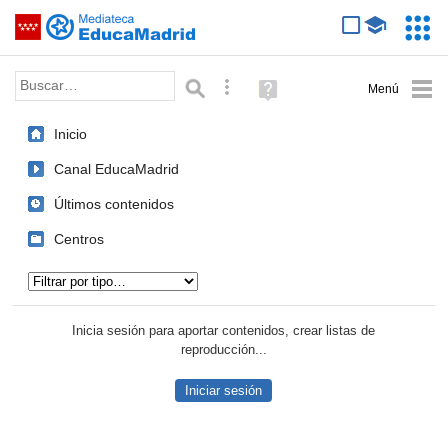
Mediateca de EducaMadrid
Saltar navegación
Servic
Educa
Palabra o frase:
Búsqueda avanzada
Ayuda
(en
ventana
Inicio
nueva)
Canal EducaMadrid
Últimos contenidos
Centros
Tipo de contenido:
Inicia sesión para aportar contenidos, crear listas de
reproducción...
Iniciar sesión