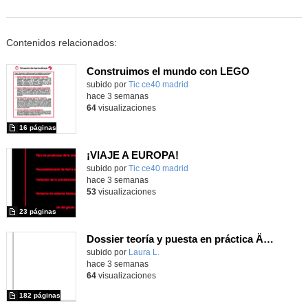
Contenidos relacionados:
Construimos el mundo con LEGO
subido por
Tic ce40 madrid
-
hace 3 semanas
64
visualizaciones
16 páginas
¡VIAJE A EUROPA!
subido por
Tic ce40 madrid
-
hace 3 semanas
53
visualizaciones
23 páginas
Dossier teoría y puesta en práctica Äprendizaje Basado en Juegos en Educación Infantil y Primaria
Contenido educativo.
subido por
Laura L.
-
hace 3 semanas
64
visualizaciones
182 páginas