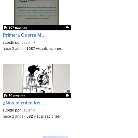
107 páginas
Primera Guerra Mundial
Contenido educativo.
subido por
Javier P.
-
hace 2 años
-
1087
visualizaciones
20 páginas
¿Nos mienten los mapas?
Contenido educativo.
subido por
Javier P.
-
hace 2 años
-
582
visualizaciones