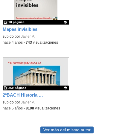
18 páginas
Mapas invisibles
Contenido educativo.
subido por
Javier P.
-
hace 4 años
-
743
visualizaciones
269 páginas
2ºBACH Historia del Arte Obras obligatorias EvAU 2020-2021
Contenido educativo.
subido por
Javier P.
-
hace 5 años
-
8198
visualizaciones
Ver más del mismo autor