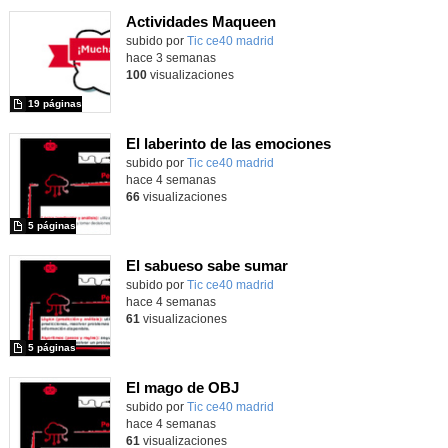
Actividades Maqueen
Contenido educativo.
subido por
Tic ce40 madrid
-
hace 3 semanas
100
visualizaciones
19 páginas
El laberinto de las emociones
subido por
Tic ce40 madrid
-
hace 4 semanas
66
visualizaciones
5 páginas
El sabueso sabe sumar
subido por
Tic ce40 madrid
-
hace 4 semanas
61
visualizaciones
5 páginas
El mago de OBJ
subido por
Tic ce40 madrid
-
hace 4 semanas
61
visualizaciones