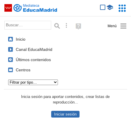
Mediateca de EducaMadrid
Saltar navegación
Servic
Educa
Palabra o frase:
Búsqueda avanzada
Ayuda
(en
ventana
Inicio
nueva)
Canal EducaMadrid
Últimos contenidos
Centros
Tipo de contenido:
Inicia sesión para aportar contenidos, crear listas de
reproducción...
Iniciar sesión