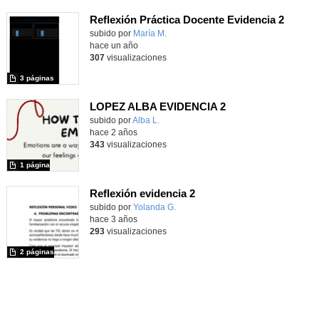
Reflexión Práctica Docente Evidencia 2
Contenido educativo.
subido por
María M.
-
hace un año
307
visualizaciones
3 páginas
LOPEZ ALBA EVIDENCIA 2
Contenido educativo.
subido por
Alba L.
-
hace 2 años
343
visualizaciones
1 página
Reflexión evidencia 2
Contenido educativo.
subido por
Yolanda G.
-
hace 3 años
293
visualizaciones
2 páginas