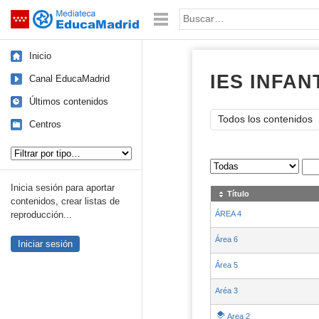
Mediateca de EducaMadrid
Saltar navegación
Palabra o frase:
Inicio
IES INFAN
Canal EducaMadrid
Últimos contenidos
Todos los contenidos
Centros
Tipo de contenido:
Sus archivos
:
Inicia sesión para aportar
Título
contenidos, crear listas de
ÁREA 4
reproducción...
Área 6
Iniciar sesión
Área 5
Aréa 3
Area 2