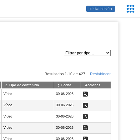
Servic
Iniciar sesión
Educa
Resultados
1
-
10
de
427
Restablecer
Tipo de contenido
Fecha
Acciones
Vídeo
NaN30-06-2026
30-06-2026
Ver
Vídeo
NaN30-06-2026
30-06-2026
Ver
Vídeo
NaN30-06-2026
30-06-2026
Ver
Vídeo
NaN30-06-2026
30-06-2026
Ver
Vídeo
NaN30-06-2026
30-06-2026
Ver