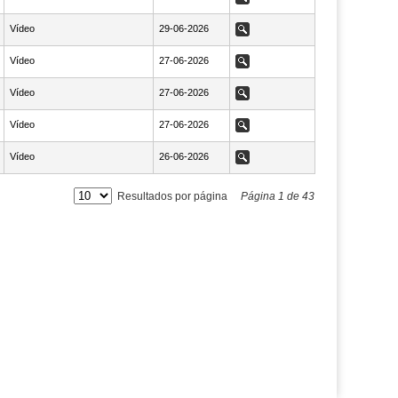
Vídeo
NaN29-06-2026
29-06-2026
Ver
Vídeo
NaN27-06-2026
27-06-2026
Ver
Vídeo
NaN27-06-2026
27-06-2026
Ver
Vídeo
NaN27-06-2026
27-06-2026
Ver
Vídeo
NaN26-06-2026
26-06-2026
Ver
Resultados por página
Página
1
de
43