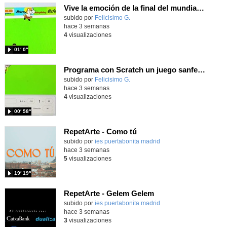
Vive la emoción de la final del mundial 2026, programando con Scratch un juego de toques.
Contenido educativo.
subido por
Felicisimo G.
-
hace 3 semanas
4
visualizaciones
01′ 0″
Programa con Scratch un juego sanferminero con Mikel Merino evitando toros y dando toques al balón.
Contenido educativo.
subido por
Felicisimo G.
-
hace 3 semanas
4
visualizaciones
00′ 58″
RepetArte - Como tú
subido por
ies puertabonita madrid
-
hace 3 semanas
5
visualizaciones
19′ 19″
RepetArte - Gelem Gelem
subido por
ies puertabonita madrid
-
hace 3 semanas
3
visualizaciones