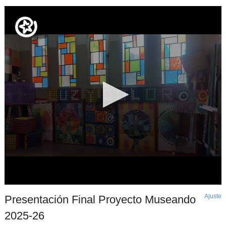
Ajuste
d
Presentación Final Proyecto Museando
p
2025-26