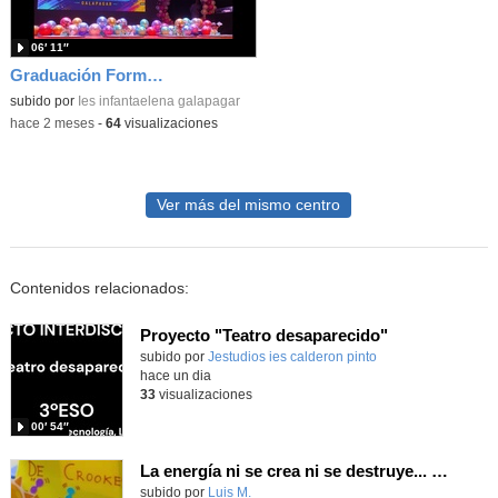
06′ 11″
Graduación Formación Profesional 2025-26
subido por
Ies infantaelena galapagar
-
hace 2 meses
-
64
visualizaciones
Ver más del mismo centro
Contenidos relacionados:
Proyecto "Teatro desaparecido"
Contenido educativo.
subido por
Jestudios ies calderon pinto
-
hace un dia
33
visualizaciones
00′ 54″
La energía ni se crea ni se destruye... ¡se experimenta! El Tierno en la Feria Madrid es Ciencia 2026
Contenido educativo.
subido por
Luis M.
-