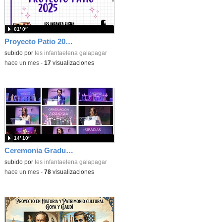
01′ 0″
Proyecto Patio 2025/2026
subido por
Ies infantaelena galapagar
-
hace un mes
-
17
visualizaciones
14′ 10″
Ceremonia Graduación 4º ESO 2025-26
subido por
Ies infantaelena galapagar
-
hace un mes
-
78
visualizaciones