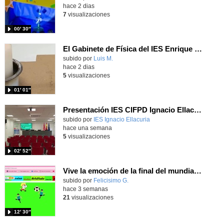
hace 2 dias
7
visualizaciones
00′ 30″
El Gabinete de Física del IES Enrique Tierno Galván de Parla (Curso 25-26)
Contenido educativo.
subido por
Luis M.
-
hace 2 dias
5
visualizaciones
01′ 01″
Presentación IES CIFPD Ignacio Ellacuría
Contenido educativo.
subido por
IES Ignacio Ellacuria
-
hace una semana
5
visualizaciones
02′ 52″
Vive la emoción de la final del mundial programando con Scratch, un juego de toques y esquivar contrarios
Contenido educativo.
subido por
Felicisimo G.
-
hace 3 semanas
21
visualizaciones
12′ 30″