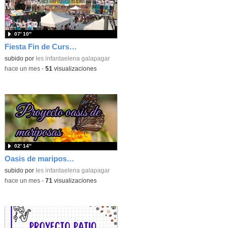
07′ 10″
Fiesta Fin de Curso IES Infanta Elena 2025-2026
subido por
Ies infantaelena galapagar
-
hace un mes
-
51
visualizaciones
02′ 14″
Oasis de mariposas en el IES Infanta Elena
subido por
Ies infantaelena galapagar
-
hace un mes
-
71
visualizaciones