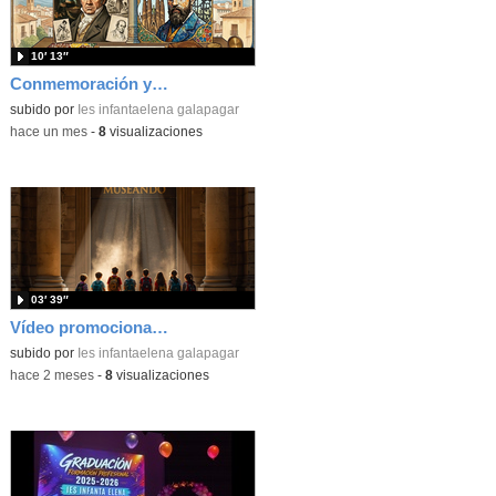
10′ 13″
Conmemoración y aniversario de Gaudí y Goya en Proyecto en Historia y Patrimonio Cultural
subido por
Ies infantaelena galapagar
-
hace un mes
-
8
visualizaciones
03′ 39″
Vídeo promocional Proyectos 1º ESO IES Infanta Elena 2025-26
subido por
Ies infantaelena galapagar
-
hace 2 meses
-
8
visualizaciones