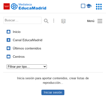
Mediateca de EducaMadrid
Saltar navegación
Servic
Educa
Palabra o frase:
Búsqueda avanzada
Ayuda
(en
ventana
Inicio
nueva)
Canal EducaMadrid
Últimos contenidos
Centros
Tipo de contenido:
Inicia sesión para aportar contenidos, crear listas de
reproducción...
Iniciar sesión