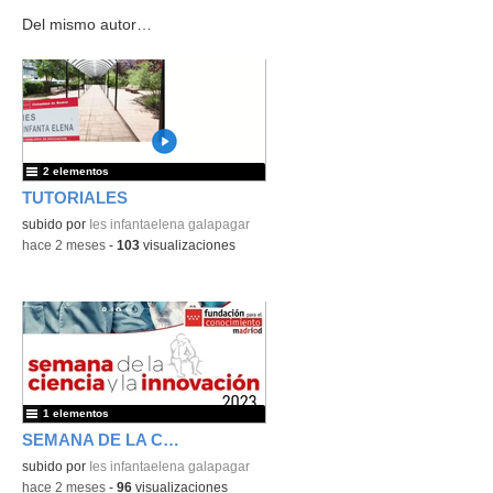
Del mismo autor…
2 elementos
TUTORIALES
subido por
Ies infantaelena galapagar
-
hace 2 meses
-
103
visualizaciones
1 elementos
SEMANA DE LA CIENCIA
subido por
Ies infantaelena galapagar
-
hace 2 meses
-
96
visualizaciones