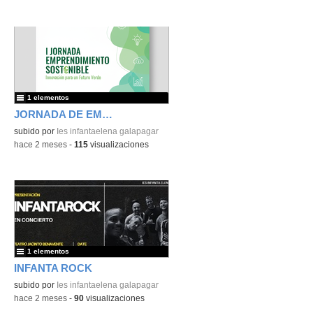
1 elementos
JORNADA DE EMPRENDIMIENTO
subido por
Ies infantaelena galapagar
-
hace 2 meses
-
115
visualizaciones
1 elementos
INFANTA ROCK
subido por
Ies infantaelena galapagar
-
hace 2 meses
-
90
visualizaciones