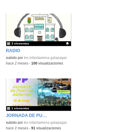
3 elementos
RADIO
Contenido educativo.
subido por
Ies infantaelena galapagar
-
hace 2 meses
-
100
visualizaciones
1 elementos
JORNADA DE PUERTAS ABIERTAS
subido por
Ies infantaelena galapagar
-
hace 2 meses
-
91
visualizaciones