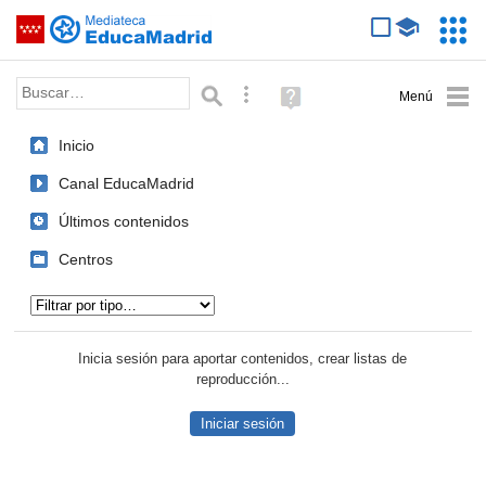
Mediateca de EducaMadrid
Saltar navegación
Servic
Educa
Palabra o frase:
Búsqueda avanzada
Ayuda
(en
ventana
Inicio
nueva)
Canal EducaMadrid
Últimos contenidos
Centros
Tipo de contenido:
Inicia sesión para aportar contenidos, crear listas de
reproducción...
Iniciar sesión