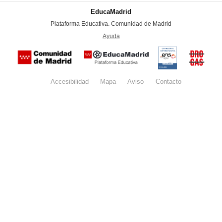
EducaMadrid
-
Plataforma Educativa. Comunidad de Madrid
-
Ayuda
(en ventana nueva)
Certificación
Buzón
de
anónim
conformidad
del Pla
con el
Regiona
Esquema
contra l
Nacional de
Accesibilidad
Mapa
web
Aviso
legal
Contacto
Drogas 
Seguridad
la
(categoría
Comunid
MEDIA). El
de Madr
documento
se abrirá en
ventana
nueva.