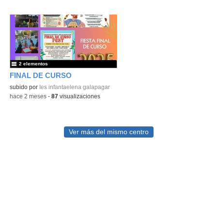
2 elementos
FINAL DE CURSO
subido por
Ies infantaelena galapagar
-
hace 2 meses
-
87
visualizaciones
Ver más del mismo centro