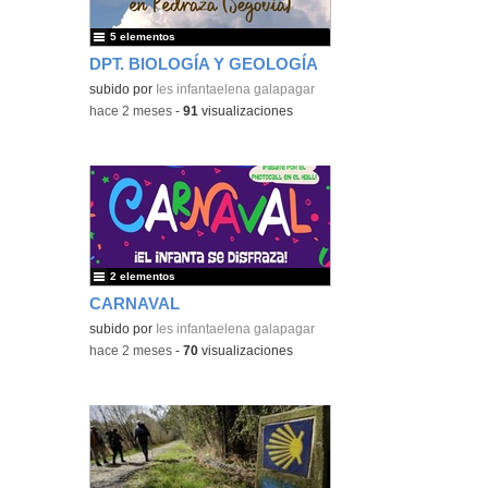
5 elementos
DPT. BIOLOGÍA Y GEOLOGÍA
subido por
Ies infantaelena galapagar
-
hace 2 meses
-
91
visualizaciones
2 elementos
CARNAVAL
subido por
Ies infantaelena galapagar
-
hace 2 meses
-
70
visualizaciones