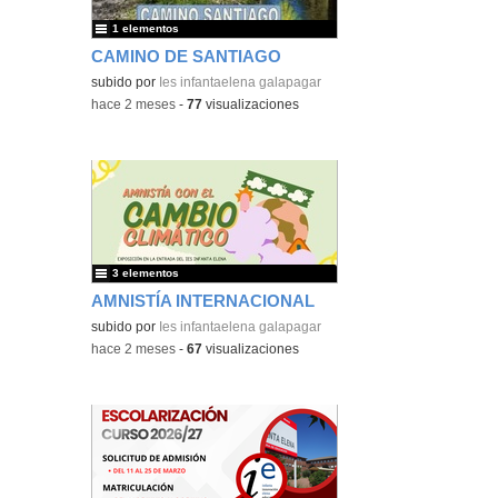
1 elementos
CAMINO DE SANTIAGO
subido por
Ies infantaelena galapagar
-
hace 2 meses
-
77
visualizaciones
3 elementos
AMNISTÍA INTERNACIONAL
subido por
Ies infantaelena galapagar
-
hace 2 meses
-
67
visualizaciones