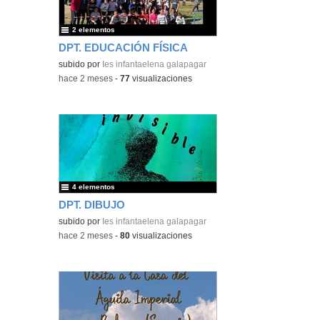
2 elementos
DPT. EDUCACIÓN FÍSICA
subido por
Ies infantaelena galapagar
-
hace 2 meses
-
77
visualizaciones
4 elementos
DPT. DIBUJO
subido por
Ies infantaelena galapagar
-
hace 2 meses
-
80
visualizaciones