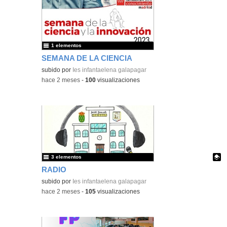
1 elementos
SEMANA DE LA CIENCIA
subido por
Ies infantaelena galapagar
-
hace 2 meses
-
100
visualizaciones
3 elementos
RADIO
Contenido educativo.
subido por
Ies infantaelena galapagar
-
hace 2 meses
-
105
visualizaciones