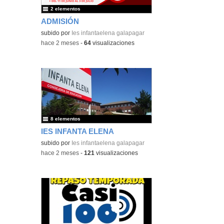
2 elementos
ADMISIÓN
subido por
Ies infantaelena galapagar
-
hace 2 meses
-
64
visualizaciones
8 elementos
IES INFANTA ELENA
subido por
Ies infantaelena galapagar
-
hace 2 meses
-
121
visualizaciones