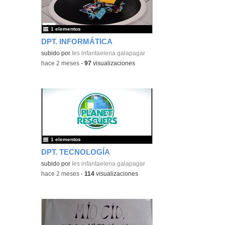
1 elementos
DPT. INFORMÁTICA
subido por
Ies infantaelena galapagar
-
hace 2 meses
-
97
visualizaciones
1 elementos
DPT. TECNOLOGÍA
subido por
Ies infantaelena galapagar
-
hace 2 meses
-
114
visualizaciones