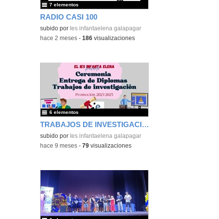
7 elementos
RADIO CASI 100
subido por
Ies infantaelena galapagar
-
hace 2 meses
-
186
visualizaciones
6 elementos
TRABAJOS DE INVESTIGACIÓN EN BACHILLERATO
subido por
Ies infantaelena galapagar
-
hace 9 meses
-
79
visualizaciones