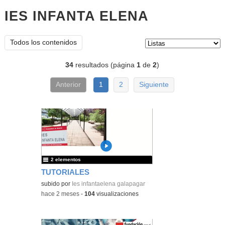
IES INFANTA ELENA
listas
Tipo de contenido:
Todos los contenidos
34
resultados (página
1
de
2
)
Anterior
1
2
Siguiente
2 elementos
TUTORIALES
subido por
Ies infantaelena galapagar
-
hace 2 meses
-
104
visualizaciones