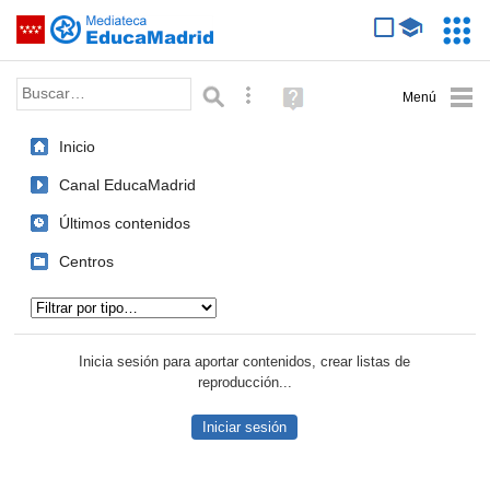
Mediateca de EducaMadrid
Saltar navegación
Servic
Educa
Palabra o frase:
Búsqueda avanzada
Ayuda
(en
ventana
Inicio
nueva)
Canal EducaMadrid
Últimos contenidos
Centros
Tipo de contenido:
Inicia sesión para aportar contenidos, crear listas de
reproducción...
Iniciar sesión