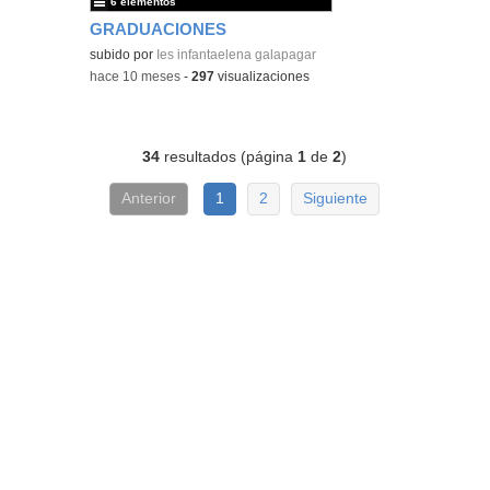
6 elementos
GRADUACIONES
subido por
Ies infantaelena galapagar
-
hace 10 meses
-
297
visualizaciones
34
resultados (página
1
de
2
)
Anterior
1
2
Siguiente