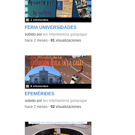
1 elementos
FERIA UNIVERSIDADES
subido por
Ies infantaelena galapagar
-
hace 2 meses
-
91
visualizaciones
6 elementos
EFEMÉRIDES
subido por
Ies infantaelena galapagar
-
hace 2 meses
-
92
visualizaciones