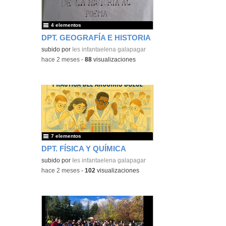
4 elementos
DPT. GEOGRAFÍA E HISTORIA
subido por
Ies infantaelena galapagar
-
hace 2 meses
-
88
visualizaciones
7 elementos
DPT. FÍSICA Y QUÍMICA
subido por
Ies infantaelena galapagar
-
hace 2 meses
-
102
visualizaciones