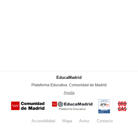
EducaMadrid
-
Plataforma Educativa. Comunidad de Madrid
-
Ayuda
(en ventana nueva)
Certificación
Buzón
de
anónim
conformidad
del Pla
con el
Regiona
Esquema
contra l
Nacional de
Accesibilidad
Mapa
web
Aviso
legal
Contacto
Drogas 
Seguridad
la
(categoría
Comunid
MEDIA). El
de Madr
documento
se abrirá en