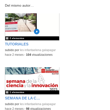
Del mismo autor…
2 elementos
TUTORIALES
subido por
Ies infantaelena galapagar
-
hace 2 meses
-
104
visualizaciones
1 elementos
SEMANA DE LA CIENCIA
subido por
Ies infantaelena galapagar
-
hace 2 meses
-
98
visualizaciones