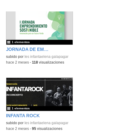
1 elementos
JORNADA DE EMPRENDIMIENTO
subido por
Ies infantaelena galapagar
-
hace 2 meses
-
118
visualizaciones
1 elementos
INFANTA ROCK
subido por
Ies infantaelena galapagar
-
hace 2 meses
-
95
visualizaciones