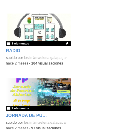
3 elementos
RADIO
Contenido educativo.
subido por
Ies infantaelena galapagar
-
hace 2 meses
-
104
visualizaciones
1 elementos
JORNADA DE PUERTAS ABIERTAS
subido por
Ies infantaelena galapagar
-
hace 2 meses
-
93
visualizaciones