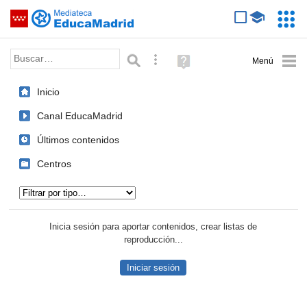
Mediateca de EducaMadrid
Saltar navegación
Servic
Educa
Palabra o frase:
Búsqueda avanzada
Ayuda
(en
ventana
Inicio
nueva)
Canal EducaMadrid
Últimos contenidos
Centros
Tipo de contenido:
Inicia sesión para aportar contenidos, crear listas de
reproducción...
Iniciar sesión