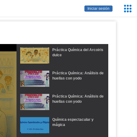
Servic
Iniciar sesión
Educa
Práctica Química del Arcoiris
dulce
Práctica Química: Análisis de
huellas con yodo
Práctica Química: Análisis de
huellas con yodo
Química espectacular y
mágica