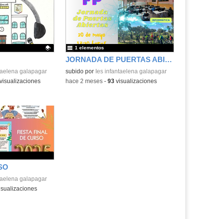
1 elementos
JORNADA DE PUERTAS ABIERTAS
.
ntaelena galapagar
subido por
Ies infantaelena galapagar
visualizaciones
-
hace 2 meses
-
93
visualizaciones
SO
ntaelena galapagar
isualizaciones