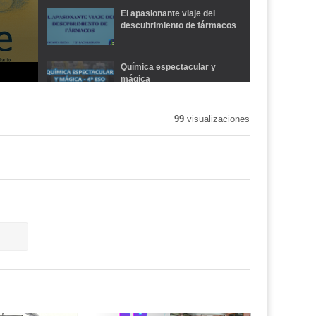
El apasionante viaje del
descubrimiento de fármacos
Química espectacular y
mágica
99
visualizaciones
Exposición sobre trabajos de
cromatografía