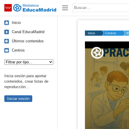
Mediateca de EducaMadrid
Saltar navegación
Palabra o frase:
Inicio
Canal EducaMadrid
Inicio
Centros
I
Últimos contenidos
Centros
Tipo de contenido:
Inicia sesión para aportar
contenidos, crear listas de
reproducción...
Iniciar sesión