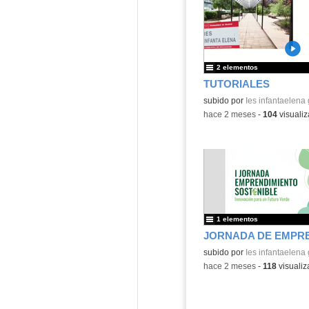
2 elementos
TUTORIALES
subido por
Ies infantaelena
-
hace 2 meses
-
104
visualiz
1 elementos
subido por
Ies infantaelena
-
hace 2 meses
-
118
visualiz