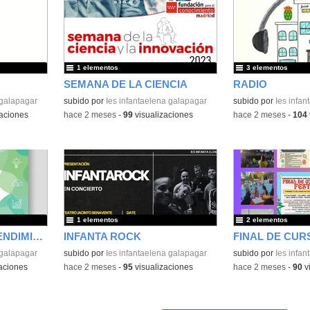
1 elementos
3 elementos
SEMANA DE LA CIENCIA
RADIO
 galapagar
subido por
Ies infantaelena galapagar
Contenido educativo
subido por
Ies infa
aciones
-
hace 2 meses
-
99
visualizaciones
-
hace 2 meses
-
104
1 elementos
2 elementos
JORNADA DE EMPRENDIMIENTO
INFANTA ROCK
FINAL DE CUR
 galapagar
subido por
Ies infantaelena galapagar
subido por
Ies infa
aciones
-
hace 2 meses
-
95
visualizaciones
-
hace 2 meses
-
90
v