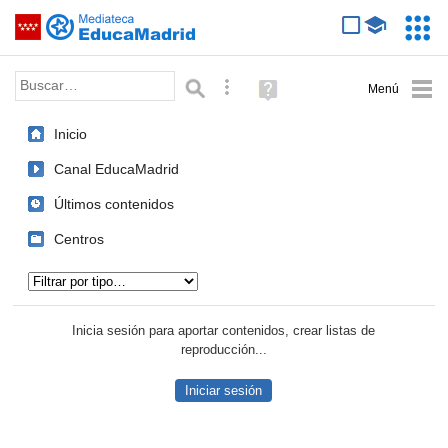
Mediateca de EducaMadrid
Saltar navegación
Servic
Educa
Palabra o frase:
Búsqueda avanzada
Ayuda
(en
ventana
Inicio
nueva)
Canal EducaMadrid
Últimos contenidos
Centros
Tipo de contenido:
Inicia sesión para aportar contenidos, crear listas de
reproducción...
Iniciar sesión