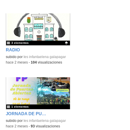
3 elementos
RADIO
Contenido educativo.
subido por
Ies infantaelena galapagar
-
hace 2 meses
-
104
visualizaciones
1 elementos
JORNADA DE PUERTAS ABIERTAS
subido por
Ies infantaelena galapagar
-
hace 2 meses
-
93
visualizaciones