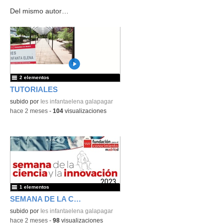
Del mismo autor…
2 elementos
TUTORIALES
subido por
Ies infantaelena galapagar
-
hace 2 meses
-
104
visualizaciones
1 elementos
SEMANA DE LA CIENCIA
subido por
Ies infantaelena galapagar
-
hace 2 meses
-
98
visualizaciones