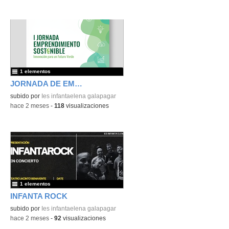
1 elementos
JORNADA DE EMPRENDIMIENTO
subido por
Ies infantaelena galapagar
-
hace 2 meses
-
118
visualizaciones
1 elementos
INFANTA ROCK
subido por
Ies infantaelena galapagar
-
hace 2 meses
-
92
visualizaciones