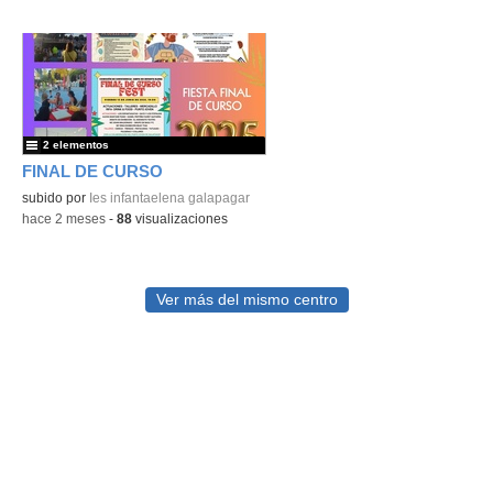
2 elementos
FINAL DE CURSO
subido por
Ies infantaelena galapagar
-
hace 2 meses
-
88
visualizaciones
Ver más del mismo centro