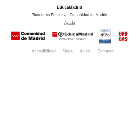
EducaMadrid
-
Plataforma Educativa. Comunidad de Madrid
-
Ayuda
(en ventana nueva)
Certificación
Buzón
de
anónim
conformidad
del Pla
con el
Regiona
Esquema
contra l
Nacional de
Accesibilidad
Mapa
web
Aviso
legal
Contacto
Drogas 
Seguridad
la
(categoría
Comunid
MEDIA). El
de Madr
documento
se abrirá en
ventana
nueva.