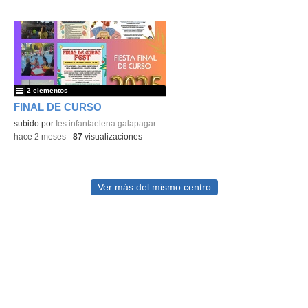
2 elementos
FINAL DE CURSO
subido por
Ies infantaelena galapagar
-
hace 2 meses
-
87
visualizaciones
Ver más del mismo centro