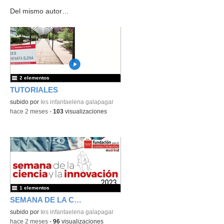
Del mismo autor…
2 elementos
TUTORIALES
subido por
Ies infantaelena galapagar
-
hace 2 meses
-
103
visualizaciones
1 elementos
SEMANA DE LA CIENCIA
subido por
Ies infantaelena galapagar
-
hace 2 meses
-
96
visualizaciones