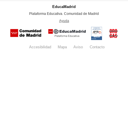
EducaMadrid
-
Plataforma Educativa. Comunidad de Madrid
-
Ayuda
(en ventana nueva)
Certificación
Buzón
de
anónim
conformidad
del Pla
con el
Regiona
Esquema
contra l
Nacional de
Accesibilidad
Mapa
web
Aviso
legal
Contacto
Drogas 
Seguridad
la
(categoría
Comunid
MEDIA). El
de Madr
documento
se abrirá en
ventana
nueva.