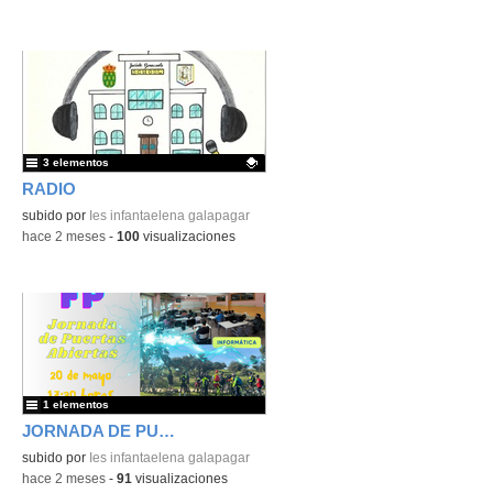
3 elementos
RADIO
Contenido educativo.
subido por
Ies infantaelena galapagar
-
hace 2 meses
-
100
visualizaciones
1 elementos
JORNADA DE PUERTAS ABIERTAS
subido por
Ies infantaelena galapagar
-
hace 2 meses
-
91
visualizaciones