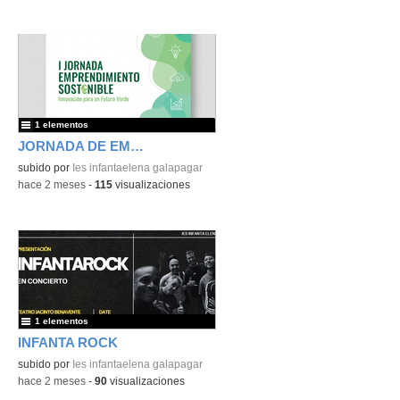
1 elementos
JORNADA DE EMPRENDIMIENTO
subido por
Ies infantaelena galapagar
-
hace 2 meses
-
115
visualizaciones
1 elementos
INFANTA ROCK
subido por
Ies infantaelena galapagar
-
hace 2 meses
-
90
visualizaciones