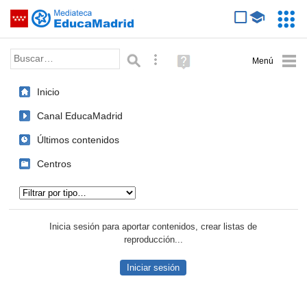
Mediateca de EducaMadrid
Saltar navegación
Servic
Educa
Palabra o frase:
Búsqueda avanzada
Ayuda
(en
ventana
Inicio
nueva)
Canal EducaMadrid
Últimos contenidos
Centros
Tipo de contenido:
Inicia sesión para aportar contenidos, crear listas de
reproducción...
Iniciar sesión