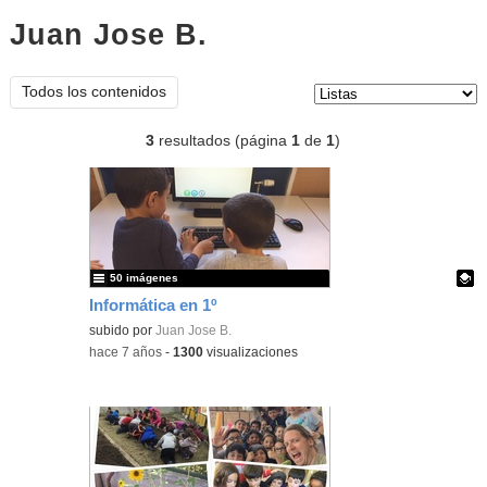
Juan Jose B.
listas
Tipo de contenido:
Todos los contenidos
3
resultados (página
1
de
1
)
50 imágenes
Informática en 1º
Contenido educativo.
subido por
Juan Jose B.
-
hace 7 años
-
1300
visualizaciones