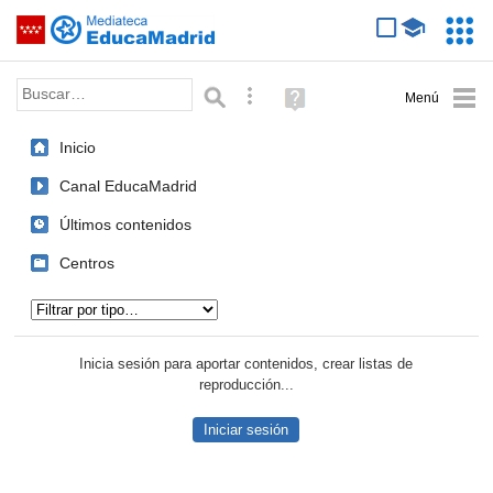
Mediateca de EducaMadrid
Saltar navegación
Servic
Educa
Palabra o frase:
Búsqueda avanzada
Ayuda
(en
ventana
Inicio
nueva)
Canal EducaMadrid
Últimos contenidos
Centros
Tipo de contenido:
Inicia sesión para aportar contenidos, crear listas de
reproducción...
Iniciar sesión