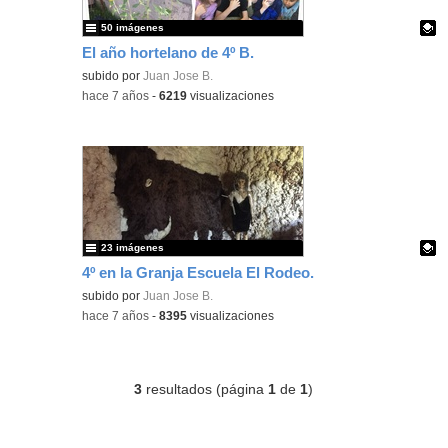
50 imágenes
El año hortelano de 4º B.
Contenido educativo.
subido por
Juan Jose B.
-
hace 7 años
-
6219
visualizaciones
23 imágenes
4º en la Granja Escuela El Rodeo.
Contenido educativo.
subido por
Juan Jose B.
-
hace 7 años
-
8395
visualizaciones
3
resultados (página
1
de
1
)