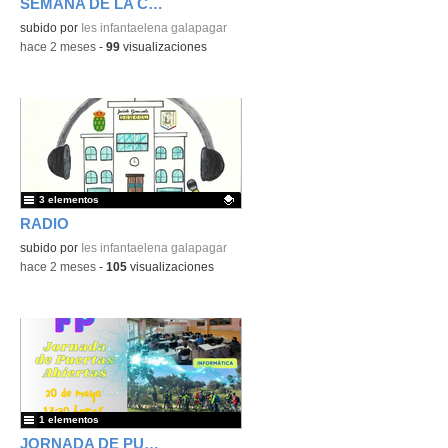
SEMANA DE LA CIENCIA
subido por
Ies infantaelena galapagar
-
hace 2 meses
-
99
visualizaciones
3 elementos
RADIO
Contenido educativo.
subido por
Ies infantaelena galapagar
-
hace 2 meses
-
105
visualizaciones
1 elementos
JORNADA DE PUERTAS ABIERTAS