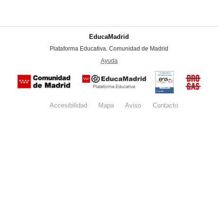
EducaMadrid
-
Plataforma Educativa. Comunidad de Madrid
-
Ayuda
(en ventana nueva)
Certificación
Buzón
de
anónim
conformidad
del Pla
con el
Regiona
Esquema
contra l
Nacional de
Accesibilidad
Mapa
web
Aviso
legal
Contacto
Drogas 
Seguridad
la
(categoría
Comunid
MEDIA). El
de Madr
documento
se abrirá en
ventana
nueva.