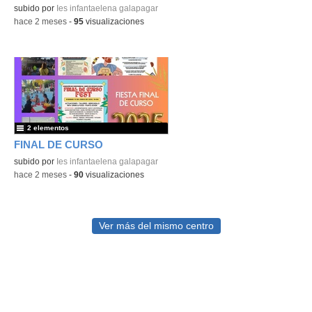
subido por
Ies infantaelena galapagar
-
hace 2 meses
-
95
visualizaciones
2 elementos
FINAL DE CURSO
subido por
Ies infantaelena galapagar
-
hace 2 meses
-
90
visualizaciones
Ver más del mismo centro