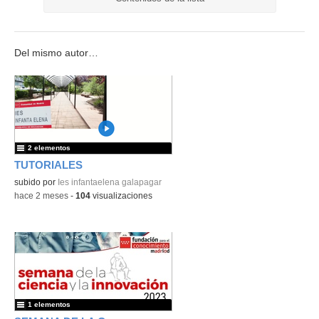
Del mismo autor…
2 elementos
TUTORIALES
subido por
Ies infantaelena galapagar
-
hace 2 meses
-
104
visualizaciones
1 elementos