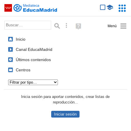
Mediateca de EducaMadrid
Saltar navegación
Servic
Educa
Palabra o frase:
Búsqueda avanzada
Ayuda
(en
ventana
Inicio
nueva)
Canal EducaMadrid
Últimos contenidos
Centros
Tipo de contenido:
Inicia sesión para aportar contenidos, crear listas de
reproducción...
Iniciar sesión