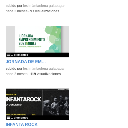
subido por
Ies infantaelena galapagar
-
hace 2 meses
-
93
visualizaciones
1 elementos
JORNADA DE EMPRENDIMIENTO
subido por
Ies infantaelena galapagar
-
hace 2 meses
-
119
visualizaciones
1 elementos
INFANTA ROCK