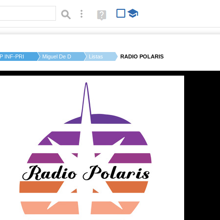
Búsqueda avanzada
Ayuda
(en
ventana
nueva)
P INF-PRI CRISTOBAL...
Miguel De D.
Listas
RADIO POLARIS