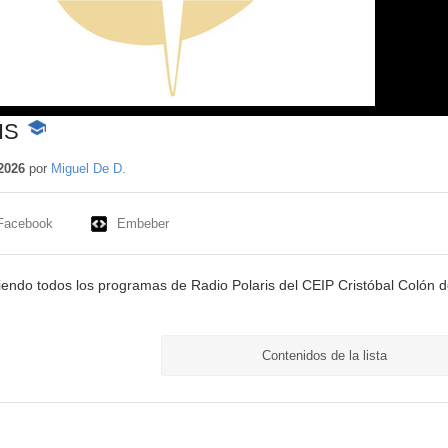
IS
-
Contenido
educativo
2026
por
Miguel De D.
Facebook
Embeber
biendo todos los programas de Radio Polaris del CEIP Cristóbal Colón 
Contenidos de la lista