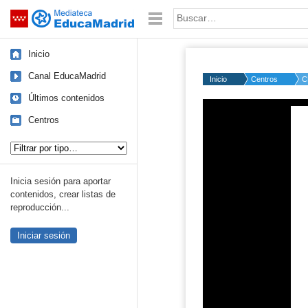
Mediateca de EducaMadrid
Saltar navegación
Palabra o frase:
Inicio
Canal EducaMadrid
Inicio
Centros
C
Últimos contenidos
Centros
Tipo de contenido:
Inicia sesión para aportar
contenidos, crear listas de
reproducción...
Iniciar sesión