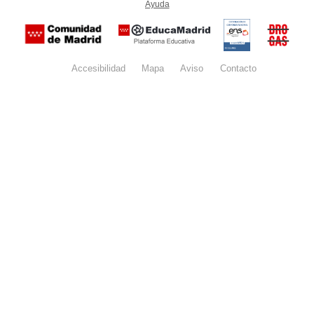
Ayuda
(en ventana nueva)
Certificación
Buzón
de
anónim
conformidad
del Pla
con el
Regiona
Esquema
contra l
Nacional de
Accesibilidad
Mapa
web
Aviso
legal
Contacto
Drogas 
Seguridad
la
(categoría
Comunid
MEDIA). El
de Madr
documento
se abrirá en
ventana
nueva.