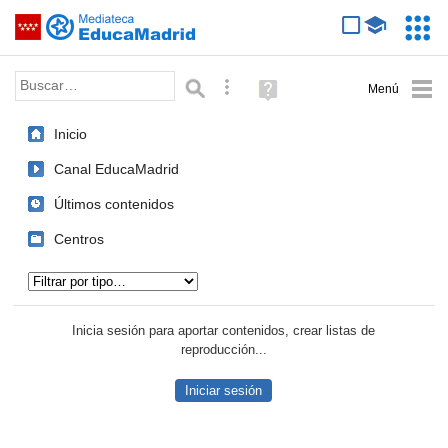
Mediateca de EducaMadrid
Saltar navegación
Servic
Educa
Palabra o frase:
Búsqueda avanzada
Ayuda
(en
ventana
Inicio
nueva)
Canal EducaMadrid
Últimos contenidos
Centros
Tipo de contenido:
Inicia sesión para aportar contenidos, crear listas de
reproducción...
Iniciar sesión