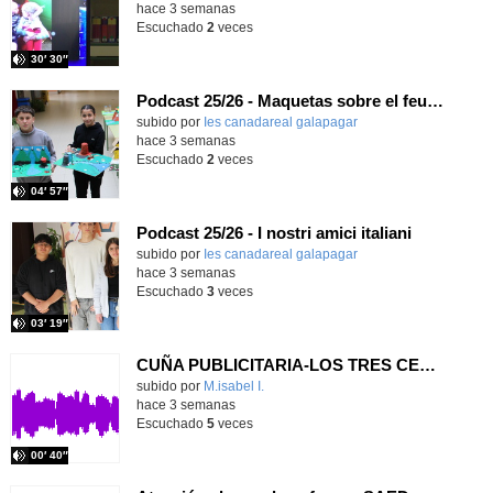
hace 3 semanas
Escuchado
2
veces
30′ 30″
Podcast 25/26 - Maquetas sobre el feudalismo
subido por
Ies canadareal galapagar
-
hace 3 semanas
Escuchado
2
veces
04′ 57″
Podcast 25/26 - I nostri amici italiani
subido por
Ies canadareal galapagar
-
hace 3 semanas
Escuchado
3
veces
03′ 19″
CUÑA PUBLICITARIA-LOS TRES CERDITOS
Contenido educativo.
subido por
M.isabel I.
-
hace 3 semanas
Escuchado
5
veces
00′ 40″