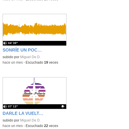
04′ 39″
SONRÍE UN POCO - CHISTES COMPLETOS 3º PRIMARIA - RADIO POLARIS
subido por
Miguel De D.
-
hace un mes
-
Escuchado
19
veces
07′ 13″
DARLE LA VUELTA AL MUNDO - RUTAS GASTRONÓMICAS 4º PRIMARIA - RADIO POLARIS
Contenido educativo.
subido por
Miguel De D.
-
hace un mes
-
Escuchado
22
veces