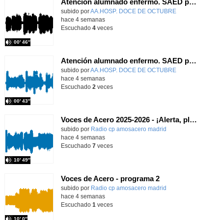
Atención alumnado enfermo. SAED primaria. José Nesh-Nash García
Contenido educativo.
subido por
AA.HOSP. DOCE DE OCTUBRE
-
hace 4 semanas
Escuchado
4
veces
00′ 46″
Atención alumnado enfermo. SAED primaria. Ana Gómez Fernández
Contenido educativo.
subido por
AA.HOSP. DOCE DE OCTUBRE
-
hace 4 semanas
Escuchado
2
veces
00′ 43″
Voces de Acero 2025-2026 - ¡Alerta, planeta!
Contenido educativo.
subido por
Radio cp amosacero madrid
-
hace 4 semanas
Escuchado
7
veces
10′ 49″
Voces de Acero - programa 2
Contenido educativo.
subido por
Radio cp amosacero madrid
-
hace 4 semanas
Escuchado
1
veces
10′ 0″