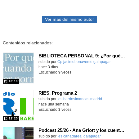
Ver más del mismo autor
Contenidos relacionados:
BIBLIOTECA PERSONAL 9: ¿Por qué ser feliz cuando puedes ser normal?
Contenido educativo.
subido por
Cp jacintobenavente galapagar
-
hace 3 dias
Escuchado
9
veces
16′ 10″
RIES. Programa 2
Contenido educativo.
subido por
Ies barriosimancas madrid
-
hace una semana
Escuchado
3
veces
11′ 25″
Podcast 25/26 - Ana Griott y los cuentos de las voces olvidadas
subido por
Ies canadareal galapagar
-