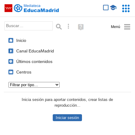
Mediateca de EducaMadrid
Saltar navegación
Servic
Educa
Palabra o frase:
Búsqueda avanzada
Ayuda
(en
ventana
Inicio
nueva)
Canal EducaMadrid
Últimos contenidos
Centros
Tipo de contenido:
Inicia sesión para aportar contenidos, crear listas de
reproducción...
Iniciar sesión