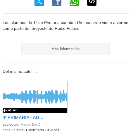
Los alumnos de 1º de Primaria cuentan Un monstruo viene a verme
como parte del proyecto de Radio Polaris
Más información
Del mismo autor…
03′ 04″
4º PRIMARIA - ADIVINANZAS COMPLETAS 2025-2026 - RADIO POLARIS
subido por
Miguel De D.
-
hace un mes
-
Escuchado
10
veces