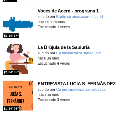
Voces de Acero - programa 1
Contenido educativo.
subido por
Radio cp amosacero madrid
-
hace 4 semanas
Escuchado
1
veces
10′ 17″
La Brújula de la Sabiuría
Contenido educativo.
subido por
Cp navalazarza sanagustin
-
hace un mes
Escuchado
4
veces
04′ 35″
ENTREVISTA LUCÍA S. FERNÁNDEZ ALONSO
subido por
Cp principefelipe sansebastian
-
hace un mes
Escuchado
3
veces
19′ 56″