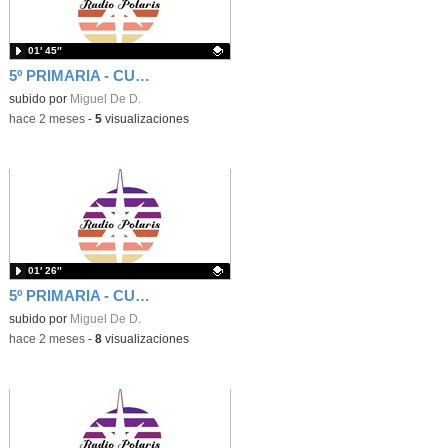
01′ 45″
5º PRIMARIA - CUÑA - SAL A LA CALLE Y VIVE EL MUNDO REAL
Contenido educativo.
subido por
Miguel De D.
-
hace 2 meses
-
5
visualizaciones
01′ 26″
5º PRIMARIA - CUÑA - UNA PEQUEÑA AYUDA ES MUCHO PARA OTROS
Contenido educativo.
subido por
Miguel De D.
-
hace 2 meses
-
8
visualizaciones