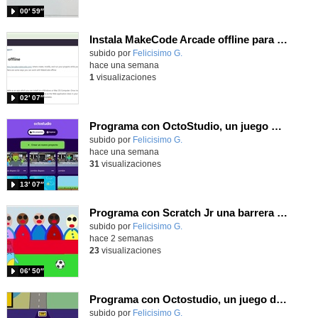
00′ 59″
Instala MakeCode Arcade offline para programar grandes juegos sin necesidad de Internet
Contenido educativo.
subido por
Felicisimo G.
-
hace una semana
1
visualizaciones
02′ 07″
Programa con OctoStudio, un juego de disparos contra Zombies con un cargador basado en el House of the dead
Contenido educativo.
subido por
Felicisimo G.
-
hace una semana
31
visualizaciones
13′ 07″
Programa con Scratch Jr una barrera que se desplaza para dar sensación de movimiento
Contenido educativo.
subido por
Felicisimo G.
-
hace 2 semanas
23
visualizaciones
06′ 50″
Programa con Octostudio, un juego de Educación Víal cruzando un paso de cebra.
Contenido educativo.
subido por
Felicisimo G.
-