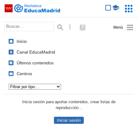
Mediateca de EducaMadrid
Saltar navegación
Servic
Educa
Palabra o frase:
Búsqueda avanzada
Ayuda
(en
ventana
Inicio
nueva)
Canal EducaMadrid
Últimos contenidos
Centros
Tipo de contenido:
Inicia sesión para aportar contenidos, crear listas de
reproducción...
Iniciar sesión