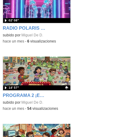
02′ 08″
RADIO POLARIS - SONRÍE UN POCO - PROGRAMA 2 - CHISTES
subido por
Miguel De D.
-
hace un mes
-
6
visualizaciones
14′ 57″
PROGRAMA 2 ¡EH, QUE SE ACABA EL CURSO! - RADIO POLARIS
Contenido educativo.
subido por
Miguel De D.
-
hace un mes
-
54
visualizaciones