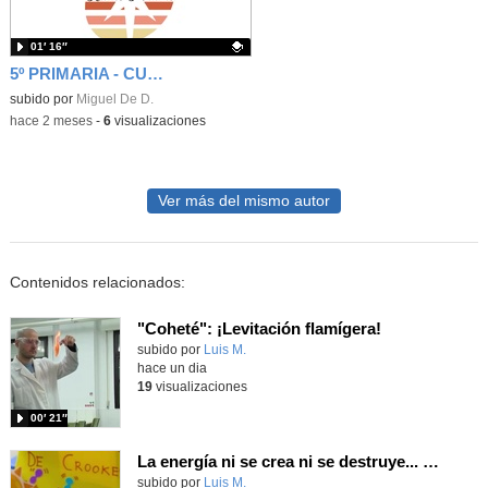
01′ 16″
5º PRIMARIA - CUÑA - NO TE CALLES ANTE LOS VILLANOS
Contenido educativo.
subido por
Miguel De D.
-
hace 2 meses
-
6
visualizaciones
Ver más del mismo autor
Contenidos relacionados:
"Coheté": ¡Levitación flamígera!
Contenido educativo.
subido por
Luis M.
-
hace un dia
19
visualizaciones
00′ 21″
La energía ni se crea ni se destruye... ¡se experimenta! El Tierno en la Feria Madrid es Ciencia 2026
Contenido educativo.
subido por
Luis M.
-