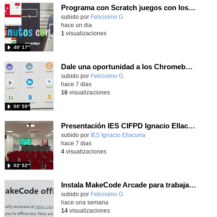
Programa con Scratch juegos con los partidos del mundial 2026 ganados por España
Contenido educativo.
subido por
Felicisimo G.
-
hace un dia
1
visualizaciones
40′ 17″
Dale una oportunidad a los Chromebooks y utiliza un proyector para realizar talleres si no tienes pantallas táctiles
Contenido educativo.
subido por
Felicisimo G.
-
hace 7 dias
16
visualizaciones
00′ 59″
Presentación IES CIFPD Ignacio Ellacuría
Contenido educativo.
subido por
IES Ignacio Ellacuria
-
hace 7 dias
4
visualizaciones
02′ 52″
Instala MakeCode Arcade para trabajar offline en tu tablet, ordenador, Chromebook
Contenido educativo.
subido por
Felicisimo G.
-
hace una semana
14
visualizaciones