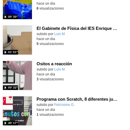
hace un dia
6
visualizaciones
00′ 30″
El Gabinete de Física del IES Enrique Tierno Galván de Parla (Curso 25-26)
Contenido educativo.
subido por
Luis M.
-
hace un dia
5
visualizaciones
01′ 01″
Ositos a reacción
Contenido educativo.
subido por
Luis M.
-
hace un dia
3
visualizaciones
00′ 32″
Programa con Scratch, 8 diferentes juegos para vivir la emoción de los partidos de España en el mundial 2026
Contenido educativo.
subido por
Felicisimo G.
-
hace un dia
1
visualizaciones
40′ 17″