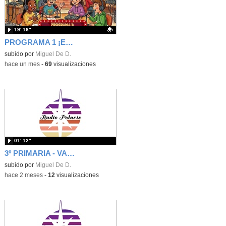
19′ 16″
PROGRAMA 1 ¡EH, QUE ESTRENAMOS RADIO EN EL COLE! - RADIO POLARIS
Contenido educativo.
subido por
Miguel De D.
-
hace un mes
-
69
visualizaciones
01′ 12″
3º PRIMARIA - VALORES - CUÑA - INTERFERENCIAS DE RADIO - RADIO POLARIS
subido por
Miguel De D.
-
hace 2 meses
-
12
visualizaciones