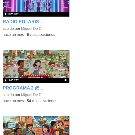
02′ 08″
RADIO POLARIS - SONRÍE UN POCO - PROGRAMA 2 - CHISTES
subido por
Miguel De D.
-
hace un mes
-
6
visualizaciones
14′ 57″
PROGRAMA 2 ¡EH, QUE SE ACABA EL CURSO! - RADIO POLARIS
Contenido educativo.
subido por
Miguel De D.
-
hace un mes
-
54
visualizaciones