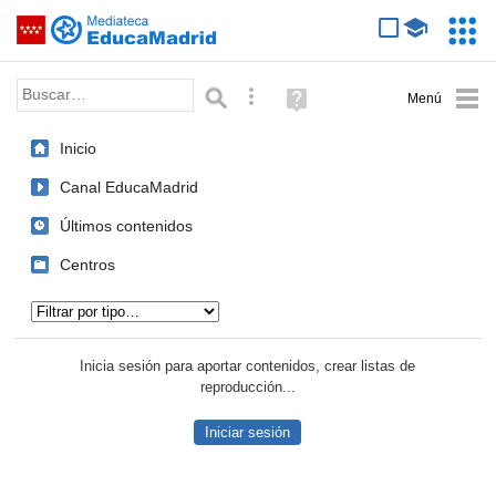
Mediateca de EducaMadrid
Saltar navegación
Servic
Educa
Palabra o frase:
Búsqueda avanzada
Ayuda
(en
ventana
Inicio
nueva)
Canal EducaMadrid
Últimos contenidos
Centros
Tipo de contenido:
Inicia sesión para aportar contenidos, crear listas de
reproducción...
Iniciar sesión