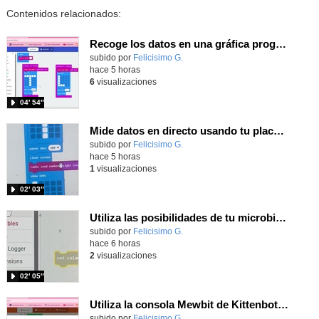
Contenidos relacionados:
Recoge los datos en una gráfica programando tu placa microbit con MakeCode y conoce la Tª y nivel de luz en este eclipse
Contenido educativo.
subido por
Felicisimo G.
-
hace 5 horas
6
visualizaciones
04′ 54″
Mide datos en directo usando tu placa microbit y programando con MakeCode dos placas conectadas por radio
Contenido educativo.
subido por
Felicisimo G.
-
hace 5 horas
1
visualizaciones
02′ 03″
Utiliza las posibilidades de tu microbit programando com MakeCode para medir temperatura y nivel de luz con Datalogger
Contenido educativo.
subido por
Felicisimo G.
-
hace 6 horas
2
visualizaciones
02′ 05″
Utiliza la consola Mewbit de Kittenbot para llevar tus juegos arcade de MakeCode a tu mano
Contenido educativo.
subido por
Felicisimo G.
-