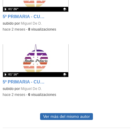
01′ 26″
5º PRIMARIA - CUÑA - UNA PEQUEÑA AYUDA ES MUCHO PARA OTROS
Contenido educativo.
subido por
Miguel De D.
-
hace 2 meses
-
8
visualizaciones
01′ 16″
5º PRIMARIA - CUÑA - NO TE CALLES ANTE LOS VILLANOS
Contenido educativo.
subido por
Miguel De D.
-
hace 2 meses
-
6
visualizaciones
Ver más del mismo autor