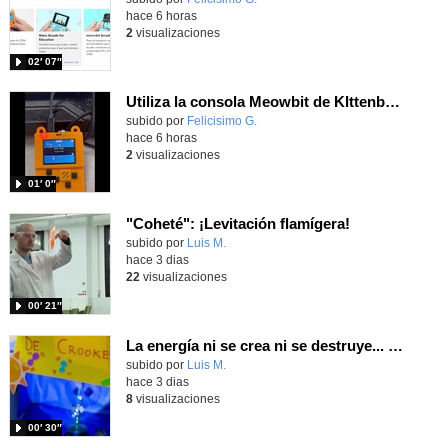
hace 6 horas
2
visualizaciones
02′ 07″
Utiliza la consola Meowbit de KIttenbot para jugar con tus programas MakeCode Arcade
Contenido educativo.
subido por
Felicisimo G.
-
hace 6 horas
2
visualizaciones
01′ 0″
"Coheté": ¡Levitación flamígera!
Contenido educativo.
subido por
Luis M.
-
hace 3 dias
22
visualizaciones
00′ 21″
La energía ni se crea ni se destruye... ¡se experimenta! El Tierno en la Feria Madrid es Ciencia 2026
Contenido educativo.
subido por
Luis M.
-
hace 3 dias
8
visualizaciones
00′ 30″