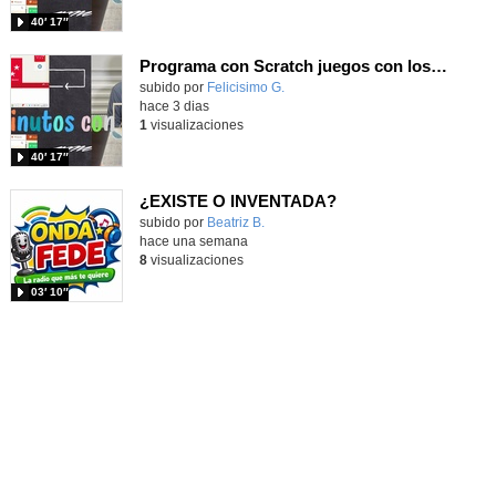
40′ 17″
Programa con Scratch juegos con los partidos del mundial 2026 ganados por España
Contenido educativo.
subido por
Felicisimo G.
-
hace 3 dias
1
visualizaciones
40′ 17″
¿EXISTE O INVENTADA?
Contenido educativo.
subido por
Beatriz B.
-
hace una semana
8
visualizaciones
03′ 10″