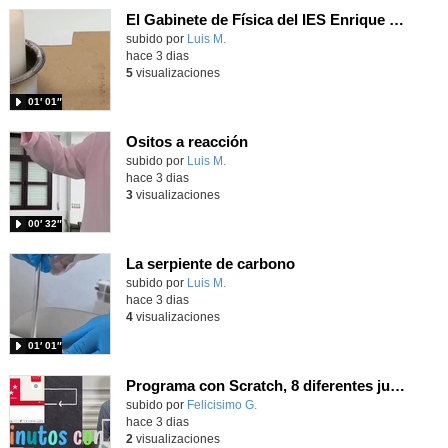
El Gabinete de Física del IES Enrique Tierno Galván de Parla (Curso 25-26)
Contenido educativo.
subido por
Luis M.
-
hace 3 dias
5
visualizaciones
01′ 01″
Ositos a reacción
Contenido educativo.
subido por
Luis M.
-
hace 3 dias
3
visualizaciones
00′ 32″
La serpiente de carbono
Contenido educativo.
subido por
Luis M.
-
hace 3 dias
4
visualizaciones
01′ 01″
Programa con Scratch, 8 diferentes juegos para vivir la emoción de los partidos de España en el mundial 2026
Contenido educativo.
subido por
Felicisimo G.
-
hace 3 dias
2
visualizaciones