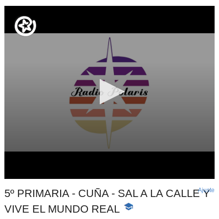
Ajuste
d
5º PRIMARIA - CUÑA - SAL A LA CALLE Y
p
VIVE EL MUNDO REAL
-
Contenido