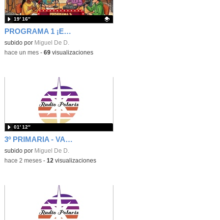
19′ 16″
PROGRAMA 1 ¡EH, QUE ESTRENAMOS RADIO EN EL COLE! - RADIO POLARIS
Contenido educativo.
subido por
Miguel De D.
-
hace un mes
-
69
visualizaciones
01′ 12″
3º PRIMARIA - VALORES - CUÑA - INTERFERENCIAS DE RADIO - RADIO POLARIS
subido por
Miguel De D.
-
hace 2 meses
-
12
visualizaciones