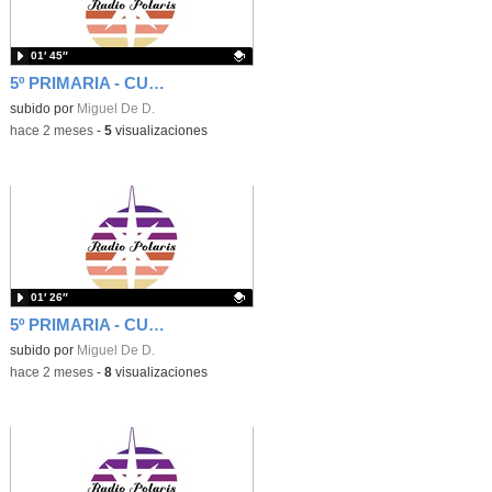
01′ 45″
5º PRIMARIA - CUÑA - SAL A LA CALLE Y VIVE EL MUNDO REAL
Contenido educativo.
subido por
Miguel De D.
-
hace 2 meses
-
5
visualizaciones
01′ 26″
5º PRIMARIA - CUÑA - UNA PEQUEÑA AYUDA ES MUCHO PARA OTROS
Contenido educativo.
subido por
Miguel De D.
-
hace 2 meses
-
8
visualizaciones