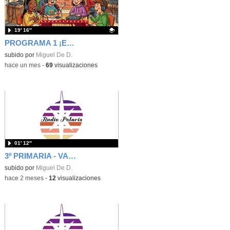
19′ 16″
PROGRAMA 1 ¡EH, QUE ESTRENAMOS RADIO EN EL COLE! - RADIO POLARIS
Contenido educativo.
subido por
Miguel De D.
-
hace un mes
-
69
visualizaciones
01′ 12″
3º PRIMARIA - VALORES - CUÑA - INTERFERENCIAS DE RADIO - RADIO POLARIS
subido por
Miguel De D.
-
hace 2 meses
-
12
visualizaciones