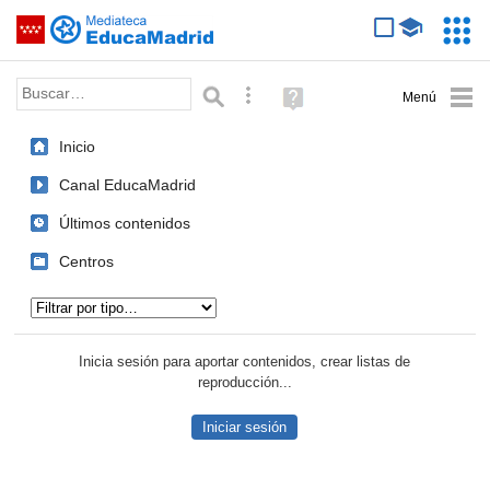
Mediateca de EducaMadrid
Saltar navegación
Servic
Educa
Palabra o frase:
Búsqueda avanzada
Ayuda
(en
ventana
Inicio
nueva)
Canal EducaMadrid
Últimos contenidos
Centros
Tipo de contenido:
Inicia sesión para aportar contenidos, crear listas de
reproducción...
Iniciar sesión