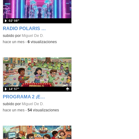
02′ 08″
RADIO POLARIS - SONRÍE UN POCO - PROGRAMA 2 - CHISTES
subido por
Miguel De D.
-
hace un mes
-
6
visualizaciones
14′ 57″
PROGRAMA 2 ¡EH, QUE SE ACABA EL CURSO! - RADIO POLARIS
Contenido educativo.
subido por
Miguel De D.
-
hace un mes
-
54
visualizaciones