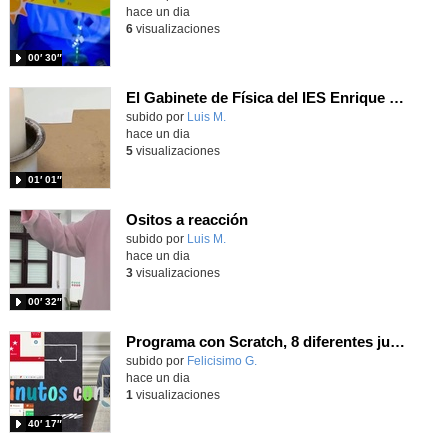
hace un dia
6
visualizaciones
00′ 30″
El Gabinete de Física del IES Enrique Tierno Galván de Parla (Curso 25-26)
Contenido educativo.
subido por
Luis M.
-
hace un dia
5
visualizaciones
01′ 01″
Ositos a reacción
Contenido educativo.
subido por
Luis M.
-
hace un dia
3
visualizaciones
00′ 32″
Programa con Scratch, 8 diferentes juegos para vivir la emoción de los partidos de España en el mundial 2026
Contenido educativo.
subido por
Felicisimo G.
-
hace un dia
1
visualizaciones
40′ 17″