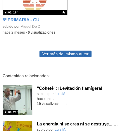
01′ 16″
5º PRIMARIA - CUÑA - NO TE CALLES ANTE LOS VILLANOS
Contenido educativo.
subido por
Miguel De D.
-
hace 2 meses
-
6
visualizaciones
Ver más del mismo autor
Contenidos relacionados:
"Coheté": ¡Levitación flamígera!
Contenido educativo.
subido por
Luis M.
-
hace un dia
19
visualizaciones
00′ 21″
La energía ni se crea ni se destruye... ¡se experimenta! El Tierno en la Feria Madrid es Ciencia 2026
Contenido educativo.
subido por
Luis M.
-