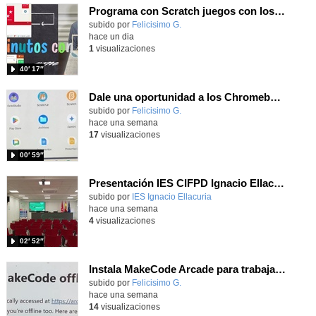
Programa con Scratch juegos con los partidos del mundial 2026 ganados por España
Contenido educativo.
subido por
Felicisimo G.
-
hace un dia
1
visualizaciones
40′ 17″
Dale una oportunidad a los Chromebooks y utiliza un proyector para realizar talleres si no tienes pantallas táctiles
Contenido educativo.
subido por
Felicisimo G.
-
hace una semana
17
visualizaciones
00′ 59″
Presentación IES CIFPD Ignacio Ellacuría
Contenido educativo.
subido por
IES Ignacio Ellacuria
-
hace una semana
4
visualizaciones
02′ 52″
Instala MakeCode Arcade para trabajar offline en tu tablet, ordenador, Chromebook
Contenido educativo.
subido por
Felicisimo G.
-
hace una semana
14
visualizaciones