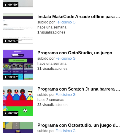
00′ 59″
Instala MakeCode Arcade offline para programar grandes juegos sin necesidad de Internet
Contenido educativo.
subido por
Felicisimo G.
-
hace una semana
1
visualizaciones
02′ 07″
Programa con OctoStudio, un juego de disparos contra Zombies con un cargador basado en el House of the dead
Contenido educativo.
subido por
Felicisimo G.
-
hace una semana
31
visualizaciones
13′ 07″
Programa con Scratch Jr una barrera que se desplaza para dar sensación de movimiento
Contenido educativo.
subido por
Felicisimo G.
-
hace 2 semanas
23
visualizaciones
06′ 50″
Programa con Octostudio, un juego de Educación Víal cruzando un paso de cebra.
Contenido educativo.
subido por
Felicisimo G.
-