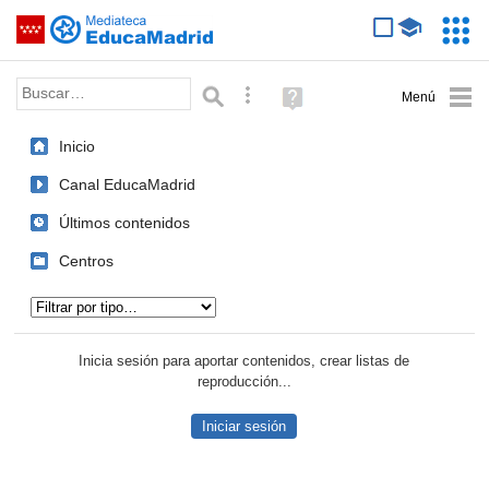
Mediateca de EducaMadrid
Saltar navegación
Servic
Educa
Palabra o frase:
Búsqueda avanzada
Ayuda
(en
ventana
Inicio
nueva)
Canal EducaMadrid
Últimos contenidos
Centros
Tipo de contenido:
Inicia sesión para aportar contenidos, crear listas de
reproducción...
Iniciar sesión