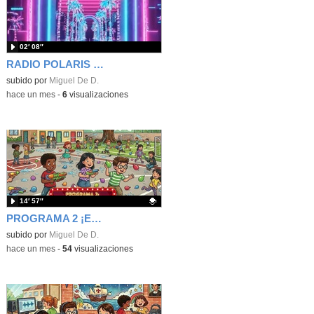
02′ 08″
RADIO POLARIS - SONRÍE UN POCO - PROGRAMA 2 - CHISTES
subido por
Miguel De D.
-
hace un mes
-
6
visualizaciones
14′ 57″
PROGRAMA 2 ¡EH, QUE SE ACABA EL CURSO! - RADIO POLARIS
Contenido educativo.
subido por
Miguel De D.
-
hace un mes
-
54
visualizaciones