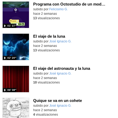
Programa con Octostudio de un modo sencillo, offline y gratuito
Contenido educativo.
subido por
Felicisimo G.
-
hace 2 semanas
13
visualizaciones
01′ 37″
El viaje de la luna
Contenido educativo.
subido por
José Ignacio G.
-
hace 2 semanas
13
visualizaciones
02′ 20″
El viaje del astronauta y la luna
Contenido educativo.
subido por
José Ignacio G.
-
hace 2 semanas
10
visualizaciones
06′ 38″
Quique se va en un cohete
Contenido educativo.
subido por
José Ignacio G.
-
hace 2 semanas
4
visualizaciones