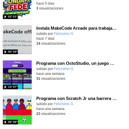
hace 5 dias
3
visualizaciones
02′ 01″
Instala MakeCode Arcade para trabajar offline en tu tablet, ordenador, Chromebook
Contenido educativo.
subido por
Felicisimo G.
-
hace 7 dias
14
visualizaciones
00′ 59″
Programa con OctoStudio, un juego de disparos contra Zombies con un cargador basado en el House of the dead
Contenido educativo.
subido por
Felicisimo G.
-
hace una semana
31
visualizaciones
13′ 07″
Programa con Scratch Jr una barrera que se desplaza para dar sensación de movimiento
Contenido educativo.
subido por
Felicisimo G.
-
hace una semana
23
visualizaciones
06′ 50″