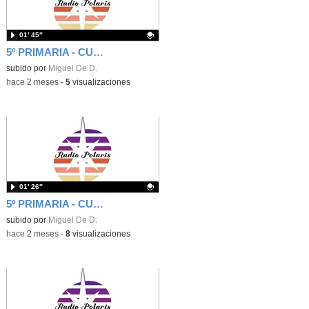
01′ 45″
5º PRIMARIA - CUÑA - SAL A LA CALLE Y VIVE EL MUNDO REAL
Contenido educativo.
subido por
Miguel De D.
-
hace 2 meses
-
5
visualizaciones
01′ 26″
5º PRIMARIA - CUÑA - UNA PEQUEÑA AYUDA ES MUCHO PARA OTROS
Contenido educativo.
subido por
Miguel De D.
-
hace 2 meses
-
8
visualizaciones