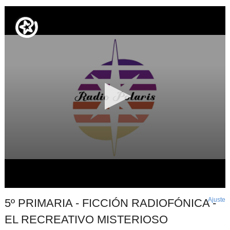
Ajuste
d
5º PRIMARIA - FICCIÓN RADIOFÓNICA -
p
EL RECREATIVO MISTERIOSO