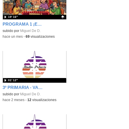
19′ 16″
PROGRAMA 1 ¡EH, QUE ESTRENAMOS RADIO EN EL COLE! - RADIO POLARIS
Contenido educativo.
subido por
Miguel De D.
-
hace un mes
-
69
visualizaciones
01′ 12″
3º PRIMARIA - VALORES - CUÑA - INTERFERENCIAS DE RADIO - RADIO POLARIS
subido por
Miguel De D.
-
hace 2 meses
-
12
visualizaciones