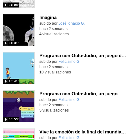
04′ 08″
Imagina
Contenido educativo.
subido por
José Ignacio G.
-
hace 2 semanas
4
visualizaciones
04′ 31″
Programa con Octostudio, un juego de 4 personajes ganando la copa del mundo saltando y esquivando rivales.
Contenido educativo.
subido por
Felicisimo G.
-
hace 2 semanas
10
visualizaciones
10′ 41″
Programa con Octostudio, un juego moviendo la tablet para ganar con España, el mundial 2026
Contenido educativo.
subido por
Felicisimo G.
-
hace 2 semanas
5
visualizaciones
00′ 53″
Vive la emoción de la final del mundial programando con Scratch, un juego de toques y esquivar contrarios
Contenido educativo.
subido por
Felicisimo G.
-