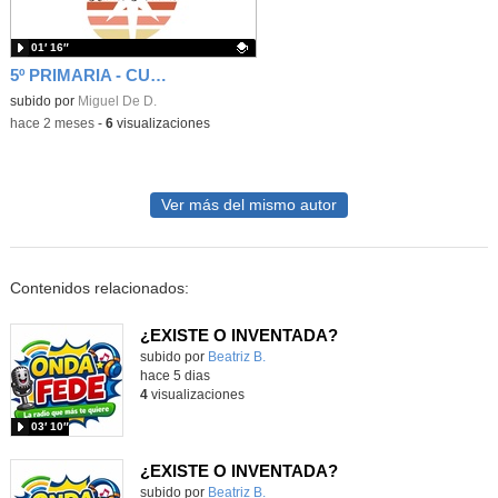
01′ 16″
5º PRIMARIA - CUÑA - NO TE CALLES ANTE LOS VILLANOS
Contenido educativo.
subido por
Miguel De D.
-
hace 2 meses
-
6
visualizaciones
Ver más del mismo autor
Contenidos relacionados:
¿EXISTE O INVENTADA?
Contenido educativo.
subido por
Beatriz B.
-
hace 5 dias
4
visualizaciones
03′ 10″
¿EXISTE O INVENTADA?
Contenido educativo.
subido por
Beatriz B.
-