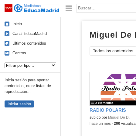
Mediateca de EducaMadrid
Saltar navegación
Palabra o frase:
Inicio
Miguel De 
Canal EducaMadrid
Últimos contenidos
Todos los contenidos
Centros
Tipo de contenido:
Inicia sesión para aportar
contenidos, crear listas de
reproducción...
2 elementos
Iniciar sesión
RADIO POLARIS
Contenido educativo.
subido por
Miguel De D.
-
hace un mes
-
200
visualiza