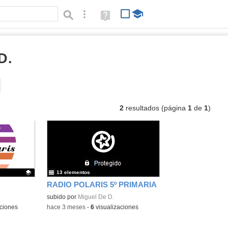
Búsqueda avanzada
Ayuda
(en
ventana
nueva)
D.
listas
Tipo de contenido:
2
resultados (página
1
de
1
)
13 elementos
RADIO POLARIS 5º PRIMARIA
subido por
Miguel De D.
ciones
-
hace 3 meses
-
6
visualizaciones