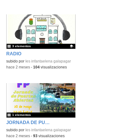
3 elementos
RADIO
Contenido educativo.
subido por
Ies infantaelena galapagar
-
hace 2 meses
-
104
visualizaciones
1 elementos
JORNADA DE PUERTAS ABIERTAS
subido por
Ies infantaelena galapagar
-
hace 2 meses
-
93
visualizaciones