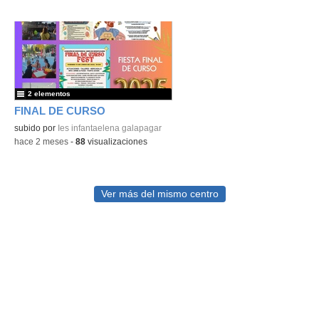
2 elementos
FINAL DE CURSO
subido por
Ies infantaelena galapagar
-
hace 2 meses
-
88
visualizaciones
Ver más del mismo centro