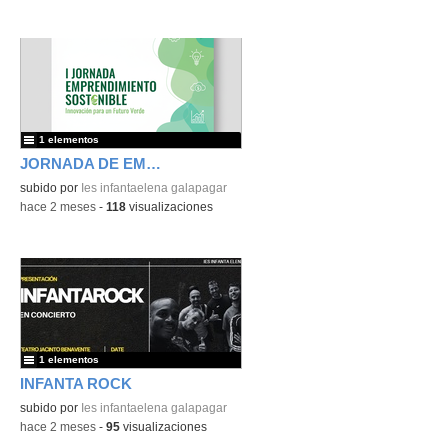
1 elementos
JORNADA DE EMPRENDIMIENTO
subido por
Ies infantaelena galapagar
-
hace 2 meses
-
118
visualizaciones
1 elementos
INFANTA ROCK
subido por
Ies infantaelena galapagar
-
hace 2 meses
-
95
visualizaciones