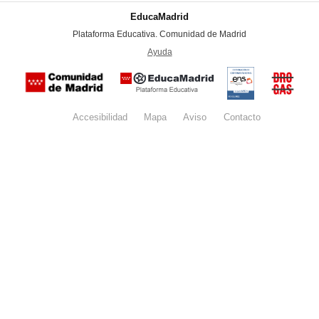
EducaMadrid
-
Plataforma Educativa. Comunidad de Madrid
-
Ayuda
(en ventana nueva)
Certificación
Buzón
de
anónim
conformidad
del Pla
con el
Regiona
Esquema
contra l
Nacional de
Accesibilidad
Mapa
web
Aviso
legal
Contacto
Drogas 
Seguridad
la
(categoría
Comunid
MEDIA). El
de Madr
documento
se abrirá en
ventana
nueva.