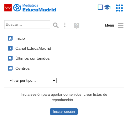
Mediateca de EducaMadrid
Saltar navegación
Servic
Educa
Palabra o frase:
Búsqueda avanzada
Ayuda
(en
ventana
Inicio
nueva)
Canal EducaMadrid
Últimos contenidos
Centros
Tipo de contenido:
Inicia sesión para aportar contenidos, crear listas de
reproducción...
Iniciar sesión