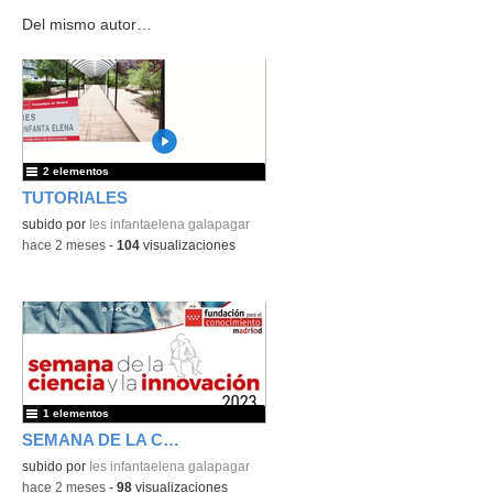
Del mismo autor…
2 elementos
TUTORIALES
subido por
Ies infantaelena galapagar
-
hace 2 meses
-
104
visualizaciones
1 elementos
SEMANA DE LA CIENCIA
subido por
Ies infantaelena galapagar
-
hace 2 meses
-
98
visualizaciones