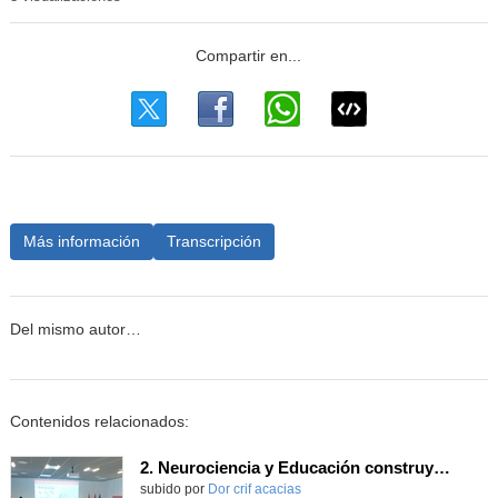
Más información
Transcripción
Del mismo autor…
Contenidos relacionados:
2. Neurociencia y Educación construyendo juntos el aprendizaje_Almudena Capilla González - CONGRESO INNOVACIÓN, FORMACIÓN Y ACOMPAÑAMIENTO DESDE LA EVIDENCIA
Contenido educativo.
subido por
Dor crif acacias
-