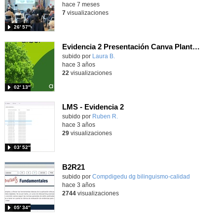
hace 7 meses
7
visualizaciones
26′ 57″
Evidencia 2 Presentación Canva Plantas
subido por
Laura B.
-
hace 3 años
22
visualizaciones
02′ 13″
LMS - Evidencia 2
subido por
Ruben R.
-
hace 3 años
29
visualizaciones
03′ 52″
B2R21
subido por
Compdigedu dg bilinguismo-calidad
-
hace 3 años
2744
visualizaciones
05′ 34″