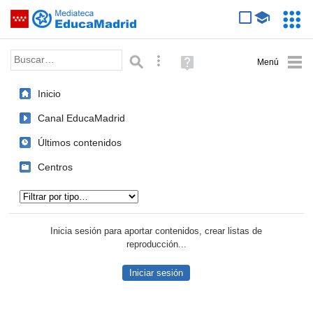
Mediateca de EducaMadrid
Saltar navegación
Servic
Educa
Palabra o frase:
Búsqueda avanzada
Ayuda
(en
ventana
Inicio
nueva)
Canal EducaMadrid
Últimos contenidos
Centros
Tipo de contenido:
Inicia sesión para aportar contenidos, crear listas de
reproducción...
Iniciar sesión