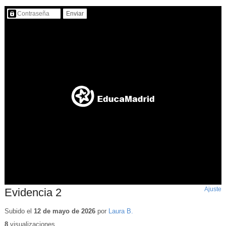
Contenido protegido…
Ajuste
d
Evidencia 2
p
Subido el
12 de mayo de 2026
por
Laura B.
8
visualizaciones