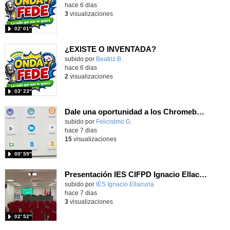
hace 6 dias
3
visualizaciones
02′ 01″
¿EXISTE O INVENTADA?
Contenido educativo.
subido por
Beatriz B.
-
hace 6 dias
2
visualizaciones
03′ 23″
Dale una oportunidad a los Chromebooks y utiliza un proyector para realizar talleres si no tienes pantallas táctiles
Contenido educativo.
subido por
Felicisimo G.
-
hace 7 dias
15
visualizaciones
00′ 59″
Presentación IES CIFPD Ignacio Ellacuría
Contenido educativo.
subido por
IES Ignacio Ellacuria
-
hace 7 dias
3
visualizaciones
02′ 52″