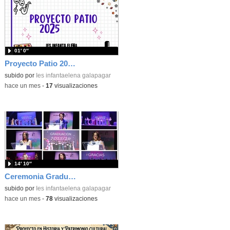
01′ 0″
Proyecto Patio 2025/2026
subido por
Ies infantaelena galapagar
-
hace un mes
-
17
visualizaciones
14′ 10″
Ceremonia Graduación 4º ESO 2025-26
subido por
Ies infantaelena galapagar
-
hace un mes
-
78
visualizaciones