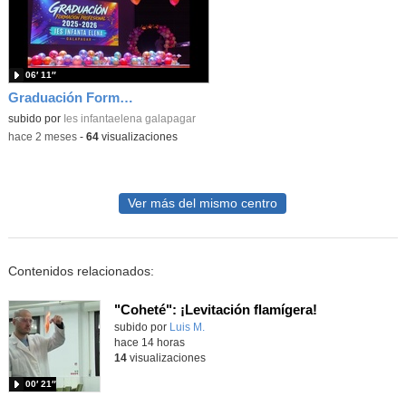
06′ 11″
Graduación Formación Profesional 2025-26
subido por
Ies infantaelena galapagar
-
hace 2 meses
-
64
visualizaciones
Ver más del mismo centro
Contenidos relacionados:
"Coheté": ¡Levitación flamígera!
Contenido educativo.
subido por
Luis M.
-
hace 14 horas
14
visualizaciones
00′ 21″