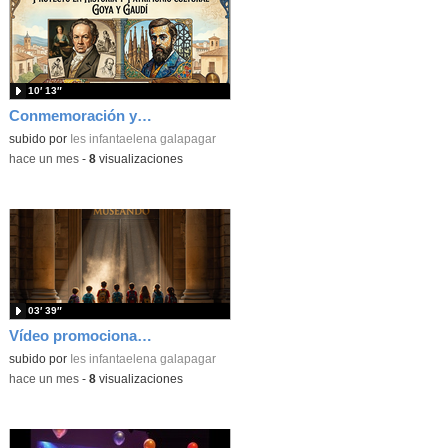
10′ 13″
Conmemoración y aniversario de Gaudí y Goya en Proyecto en Historia y Patrimonio Cultural
subido por
Ies infantaelena galapagar
-
hace un mes
-
8
visualizaciones
03′ 39″
Vídeo promocional Proyectos 1º ESO IES Infanta Elena 2025-26
subido por
Ies infantaelena galapagar
-
hace un mes
-
8
visualizaciones