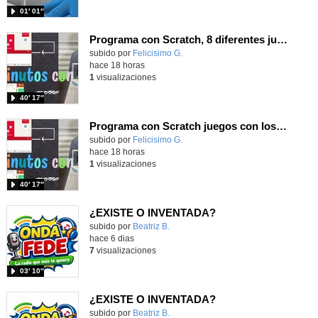
01′ 01″
Programa con Scratch, 8 diferentes juegos para vivir la emoción de los partidos de España en el mundial 2026
Contenido educativo.
subido por
Felicisimo G.
-
hace 18 horas
1
visualizaciones
40′ 17″
Programa con Scratch juegos con los partidos del mundial 2026 ganados por España
Contenido educativo.
subido por
Felicisimo G.
-
hace 18 horas
1
visualizaciones
40′ 17″
¿EXISTE O INVENTADA?
Contenido educativo.
subido por
Beatriz B.
-
hace 6 dias
7
visualizaciones
03′ 10″
¿EXISTE O INVENTADA?
Contenido educativo.
subido por
Beatriz B.
-