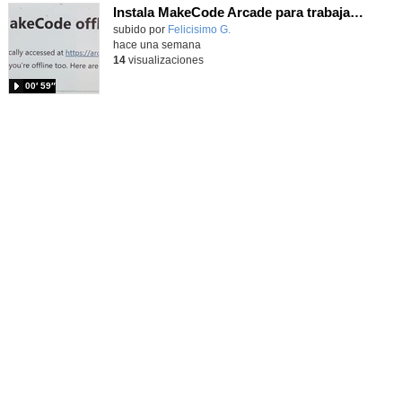
Instala MakeCode Arcade para trabajar offline en tu tablet, ordenador, Chromebook
Contenido educativo.
subido por
Felicisimo G.
-
hace una semana
14
visualizaciones
00′ 59″