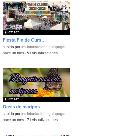
07′ 10″
Fiesta Fin de Curso IES Infanta Elena 2025-2026
subido por
Ies infantaelena galapagar
-
hace un mes
-
51
visualizaciones
02′ 14″
Oasis de mariposas en el IES Infanta Elena
subido por
Ies infantaelena galapagar
-
hace un mes
-
71
visualizaciones