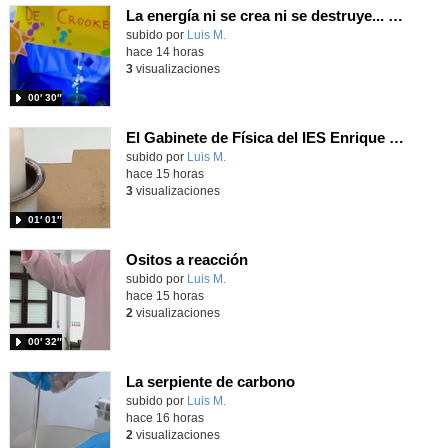
La energía ni se crea ni se destruye... ¡se experimenta! El Tierno en la Feria Madrid es Ciencia 2026
Contenido educativo.
subido por
Luis M.
-
hace 14 horas
3
visualizaciones
00′ 30″
El Gabinete de Física del IES Enrique Tierno Galván de Parla (Curso 25-26)
Contenido educativo.
subido por
Luis M.
-
hace 15 horas
3
visualizaciones
01′ 01″
Ositos a reacción
Contenido educativo.
subido por
Luis M.
-
hace 15 horas
2
visualizaciones
00′ 32″
La serpiente de carbono
Contenido educativo.
subido por
Luis M.
-
hace 16 horas
2
visualizaciones