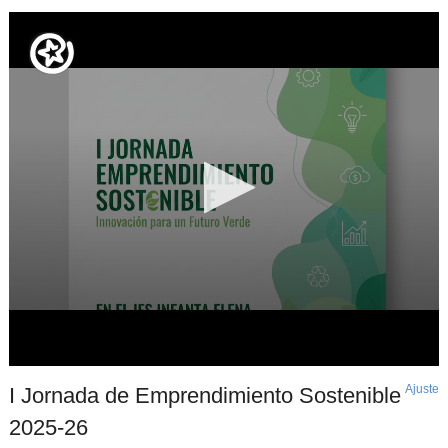
Ajuste
d
I Jornada de Emprendimiento Sostenible
p
2025-26