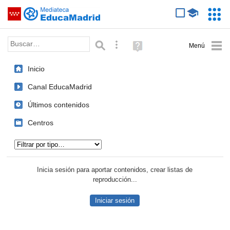
Mediateca de EducaMadrid
Saltar navegación
Servic
Educa
Palabra o frase:
Búsqueda avanzada
Ayuda
(en
ventana
Inicio
nueva)
Canal EducaMadrid
Últimos contenidos
Centros
Tipo de contenido:
Inicia sesión para aportar contenidos, crear listas de
reproducción...
Iniciar sesión