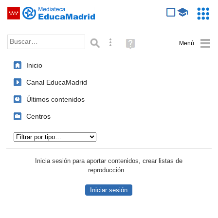
Mediateca de EducaMadrid
Saltar navegación
Servic
Educa
Palabra o frase:
Búsqueda avanzada
Ayuda
(en
ventana
Inicio
nueva)
Canal EducaMadrid
Últimos contenidos
Centros
Tipo de contenido:
Inicia sesión para aportar contenidos, crear listas de
reproducción...
Iniciar sesión