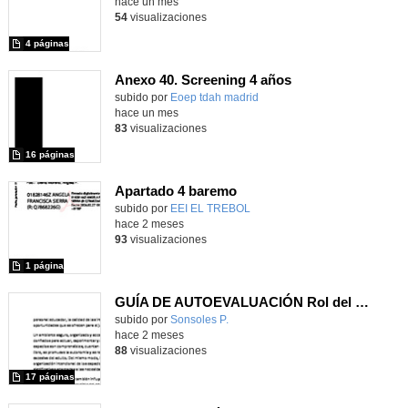
hace un mes
54
visualizaciones
4 páginas
Anexo 40. Screening 4 años
Contenido educativo.
subido por
Eoep tdah madrid
-
hace un mes
83
visualizaciones
16 páginas
Apartado 4 baremo
subido por
EEI EL TREBOL
-
hace 2 meses
93
visualizaciones
1 página
GUÍA DE AUTOEVALUACIÓN Rol del personal educador como acompañantes del juego
Contenido educativo.
subido por
Sonsoles P.
-
hace 2 meses
88
visualizaciones
17 páginas