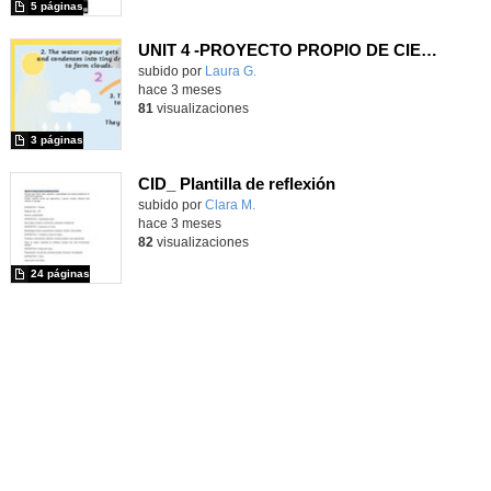
5 páginas
UNIT 4 -PROYECTO PROPIO DE CIENCIAS 1ER CICLO- CEIP FGL
Contenido educativo.
subido por
Laura G.
-
hace 3 meses
81
visualizaciones
3 páginas
CID_ Plantilla de reflexión
subido por
Clara M.
-
hace 3 meses
82
visualizaciones
24 páginas