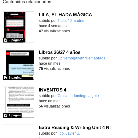
Contenidos relacionados:
LILA, EL HADA MÁGICA.
subido por
Tic ce40 madrid
-
hace 4 semanas
47
visualizaciones
6 páginas
Libros 26/27 4 años
subido por
Cp tiernogalvan fuenlabrada
-
hace un mes
75
visualizaciones
1 página
INVENTOS 4
Contenido educativo.
subido por
Cp santodomingo algete
-
hace un mes
56
visualizaciones
1 página
Extra Reading & Writing Unit 4 NI
Contenido educativo.
subido por
Fco. Javier S.
-