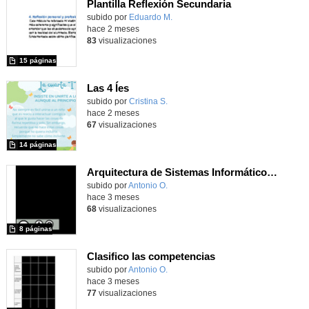
Plantilla Reflexión Secundaria
Contenido educativo.
subido por
Eduardo M.
-
hace 2 meses
83
visualizaciones
15 páginas
Las 4 Íes
subido por
Cristina S.
-
hace 2 meses
67
visualizaciones
14 páginas
Arquitectura de Sistemas Informáticos y Scripting de Control Maqueen
Contenido educativo.
subido por
Antonio O.
-
hace 3 meses
68
visualizaciones
8 páginas
Clasifico las competencias
Contenido educativo.
subido por
Antonio O.
-
hace 3 meses
77
visualizaciones