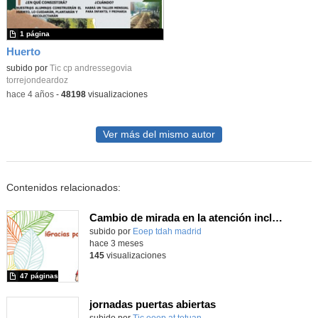
1 página
Huerto
subido por
Tic cp andressegovia
torrejondeardoz
-
hace 4 años
-
48198
visualizaciones
Ver más del mismo autor
Contenidos relacionados:
Cambio de mirada en la atención inclusiva (Jornadas Parla 2026)
Contenido educativo.
subido por
Eoep tdah madrid
-
hace 3 meses
145
visualizaciones
47 páginas
jornadas puertas abiertas
subido por
Tic eoep at tetuan
-