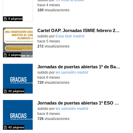
hace 4 meses
100
visualizaciones
5 páginas
Cartel OAP. Jornadas ISMIE febrero 2026
Contenido educativo.
subido por
Eoep tdah madrid
-
hace 5 meses
272
visualizaciones
1 página
Jornadas de puertas abiertas 1º de Bachillerato 2026
subido por
Ies sanisidro madrid
-
hace 6 meses
720
visualizaciones
32 páginas
Jornadas de puertas abiertas 1º ESO 2026
subido por
Ies sanisidro madrid
-
hace 6 meses
726
visualizaciones
42 páginas