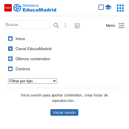
Mediateca de EducaMadrid
Saltar navegación
Servic
Educa
Palabra o frase:
Búsqueda avanzada
Ayuda
(en
ventana
Inicio
nueva)
Canal EducaMadrid
Últimos contenidos
Centros
Tipo de contenido:
Inicia sesión para aportar contenidos, crear listas de
reproducción...
Iniciar sesión