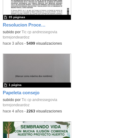
35 páginas
Resolucion Proceso de admisión
subido por
Tic cp andressegovia
torrejondeardoz
-
hace 3 años
-
5499
visualizaciones
1 página
Papeleta consejo
subido por
Tic cp andressegovia
torrejondeardoz
-
hace 4 años
-
2263
visualizaciones