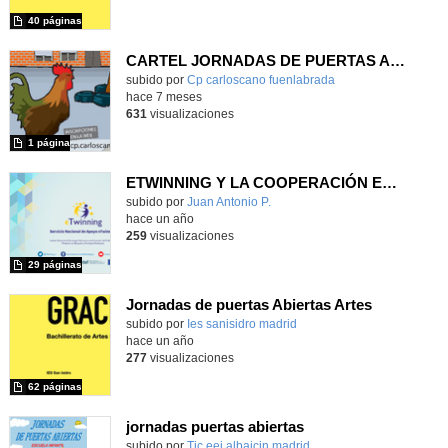
40 páginas
CARTEL JORNADAS DE PUERTAS ABIERTAS
Contenido educativo.
subido por
Cp carloscano fuenlabrada
-
hace 7 meses
631
visualizaciones
1 página
ETWINNING Y LA COOPERACIÓN EDUCATIVA EN EUROPA
subido por
Juan Antonio P.
-
hace un año
259
visualizaciones
29 páginas
Jornadas de puertas Abiertas Artes
subido por
Ies sanisidro madrid
-
hace un año
277
visualizaciones
62 páginas
jornadas puertas abiertas
subido por
Tic eei albaicin madrid
-