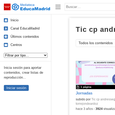
Mediateca de EducaMadrid
Saltar navegación
Palabra o frase:
Inicio
Tic cp and
Canal EducaMadrid
Últimos contenidos
Todos los contenidos
Centros
Tipo de contenido:
Inicia sesión para aportar
contenidos, crear listas de
reproducción...
1 página
Iniciar sesión
Jornadas
subido por
Tic cp andresse
torrejondeardoz
-
hace 3 años
-
3924
visualiz