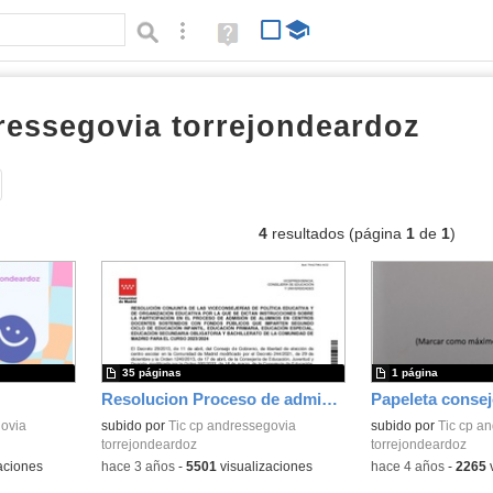
Búsqueda avanzada
Ayuda
(en
ventana
nueva)
ressegovia torrejondeardoz
docu
Tipo de contenido:
4
resultados (página
1
de
1
)
35 páginas
1 página
Resolucion Proceso de admisión
Papeleta conse
govia
subido por
Tic cp andressegovia
subido por
Tic cp a
torrejondeardoz
torrejondeardoz
aciones
-
hace 3 años
-
5501
visualizaciones
-
hace 4 años
-
2265
v