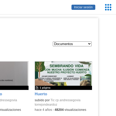
Servic
Iniciar sesión
Educa
mentos
1 página
jo
Huerto
ndressegovia
subido por
Tic cp andressegovia
torrejondeardoz
isualizaciones
-
hace 4 años
-
48204
visualizaciones