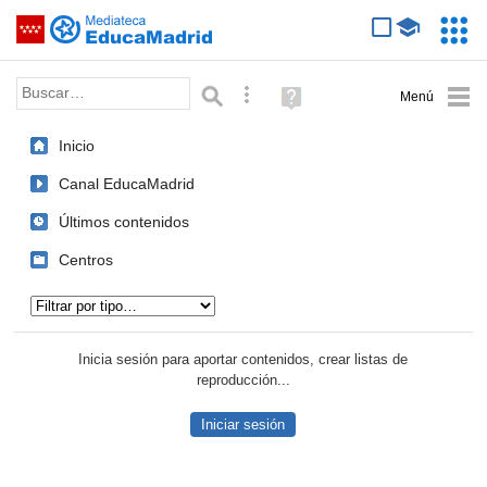
Mediateca de EducaMadrid
Saltar navegación
Servic
Educa
Palabra o frase:
Búsqueda avanzada
Ayuda
(en
ventana
Inicio
nueva)
Canal EducaMadrid
Últimos contenidos
Centros
Tipo de contenido:
Inicia sesión para aportar contenidos, crear listas de
reproducción...
Iniciar sesión