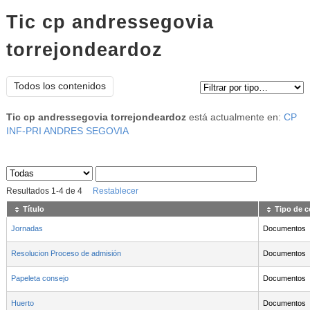
Tic cp andressegovia
torrejondeardoz
Tipo de contenido:
Todos los contenidos
Tic cp andressegovia torrejondeardoz
está actualmente en:
CP
INF-PRI ANDRES SEGOVIA
Sus archivos
:
Resultados
1
-
4
de
4
Restablecer
Título
Tipo de 
Jornadas
Documentos
Resolucion Proceso de admisión
Documentos
Papeleta consejo
Documentos
Huerto
Documentos