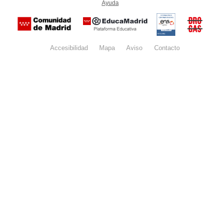
Ayuda
(en ventana nueva)
Certificación
Buzón
de
anónim
conformidad
del Pla
con el
Regiona
Esquema
contra l
Nacional de
Accesibilidad
Mapa
web
Aviso
legal
Contacto
Drogas 
Seguridad
la
(categoría
Comunid
MEDIA). El
de Madr
documento
se abrirá en
ventana
nueva.