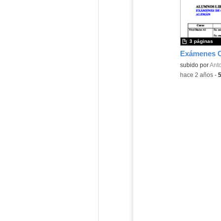
3 páginas
Contenido educ
subido por
Anto
-
hace 2 años
-