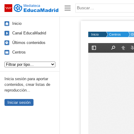
Mediateca de EducaMadrid
Saltar navegación
Palabra o frase:
Inicio
Canal EducaMadrid
Inicio
Centros
E
Últimos contenidos
Centros
Tipo de contenido:
Inicia sesión para aportar
contenidos, crear listas de
reproducción...
Iniciar sesión