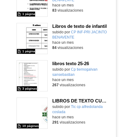
hace un mes
83
visualizaciones
1 página
Libros de texto de infantil
subido por
CP INF-PRI JACINTO
BENAVENTE
-
hace un mes
84
visualizaciones
1 página
libros texto 25-26
Contenido educativo.
subido por
Cp tiernogalvan
sansebastian
-
hace un mes
267
visualizaciones
3 páginas
LIBROS DE TEXTO CURSO 2026/27
Contenido educativo.
subido por
Tic cp alfredolanda
coslada
-
hace un mes
291
visualizaciones
10 páginas