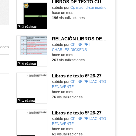
LIBROS DE TEXTO CURSO 2026-27
subido por
Cp madrid-sur madrid
-
hace un mes
196
visualizaciones
3 páginas
RELACIÓN LIBROS DE TEXTO 26-27
subido por
CP INF-PRI
iones
CHARLES DICKENS
-
hace un mes
263
visualizaciones
6 páginas
Libros de texto 6º 26-27
subido por
CP INF-PRI JACINTO
BENAVENTE
-
hace un mes
76
visualizaciones
1 página
Libros de texto 5º 26-27
subido por
CP INF-PRI JACINTO
BENAVENTE
-
hace un mes
61
visualizaciones