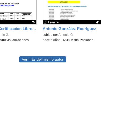
1 página
Exámenes Certificación Libres 2024
Antonio González Rodríguez
ativo.
nio G.
Contenido educativo.
subido por
Antonio G.
5580
visualizaciones
-
hace 6 años
-
6810
visualizaciones
Ver más del mismo autor