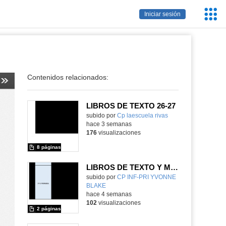
Servic
Iniciar sesión
Educa
Contenidos relacionados:
LIBROS DE TEXTO 26-27
subido por
Cp laescuela rivas
-
hace 3 semanas
176
visualizaciones
8 páginas
LIBROS DE TEXTO Y MATERIAL CURRICULAR
subido por
CP INF-PRI YVONNE
BLAKE
-
hace 4 semanas
102
visualizaciones
2 páginas